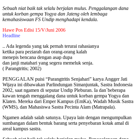
Sebuah niat baik tak selalu berjalan mulus. Penggalangan dana
untuk korban gempa Yogya dan Jateng oleh lembaga
kemahasiswaan FS Undip menghadapi kendala.
Hawe Pos Edisi 15/V/Juni 2006
Headline
.. Ada legenda yang tak pernah terurai rahasianya
ketika para peziarah dan orang-orang kalah
menepis bencana dengan asap dupa
dan janji matahari yang segera memeluk senja.
( Parangtritis; 2002)
PENGGALAN puisi “Parangtritis Senjahari” karya Angger Jati
Wijaya ini dibawakan Parlindungan Simanjuntak, Sastra Indonesia
2002, saat ngamen di seputar Undip Pleburan. Ia dan`beberapa
kawan tengah menggalang dana untuk korban gempa Yogya dan
Klaten. Mereka dari Emper Kampus (EmKa), Wadah Musik Sastra
(WMS), dan Mahasiswa Sastra Pecinta Alam (Matrapala).
Ngamen adalah salah satunya. Upaya lain dengan mengumpulkan
sumbangan dalam bentuk barang serta penyebaran kotak amal di
areal kampus sastra.