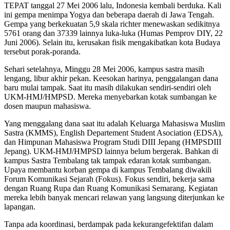
TEPAT tanggal 27 Mei 2006 lalu, Indonesia kembali berduka. Kali
ini gempa menimpa Yogya dan beberapa daerah di Jawa Tengah.
Gempa yang berkekuatan 5,9 skala richter menewaskan sedikitnya
5761 orang dan 37339 lainnya luka-luka (Humas Pemprov DIY, 22
Juni 2006). Selain itu, kerusakan fisik mengakibatkan kota Budaya
tersebut porak-poranda.
Sehari setelahnya, Minggu 28 Mei 2006, kampus sastra masih
lengang, libur akhir pekan. Keesokan harinya, penggalangan dana
baru mulai tampak. Saat itu masih dilakukan sendiri-sendiri oleh
UKM-HMJ/HMPSD. Mereka menyebarkan kotak sumbangan ke
dosen maupun mahasiswa.
Yang menggalang dana saat itu adalah Keluarga Mahasiswa Muslim
Sastra (KMMS), English Departement Student Asociation (EDSA),
dan Himpunan Mahasiswa Program Studi DIII Jepang (HMPSDIII
Jepang). UKM-HMJ/HMPSD lainnya belum bergerak. Bahkan di
kampus Sastra Tembalang tak tampak edaran kotak sumbangan.
Upaya membantu korban gempa di kampus Tembalang diwakili
Forum Komunikasi Sejarah (Fokus). Fokus sendiri, bekerja sama
dengan Ruang Rupa dan Ruang Komunikasi Semarang. Kegiatan
mereka lebih banyak mencari relawan yang langsung diterjunkan ke
lapangan.
Tanpa ada koordinasi, berdampak pada kekurangefektifan dalam