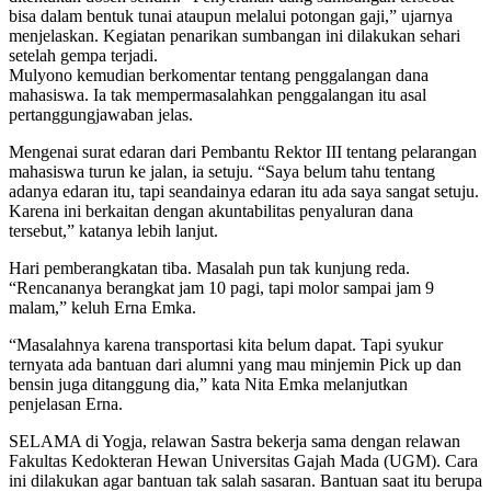
bisa dalam bentuk tunai ataupun melalui potongan gaji,” ujarnya
menjelaskan. Kegiatan penarikan sumbangan ini dilakukan sehari
setelah gempa terjadi.
Mulyono kemudian berkomentar tentang penggalangan dana
mahasiswa. Ia tak mempermasalahkan penggalangan itu asal
pertanggungjawaban jelas.
Mengenai surat edaran dari Pembantu Rektor III tentang pelarangan
mahasiswa turun ke jalan, ia setuju. “Saya belum tahu tentang
adanya edaran itu, tapi seandainya edaran itu ada saya sangat setuju.
Karena ini berkaitan dengan akuntabilitas penyaluran dana
tersebut,” katanya lebih lanjut.
Hari pemberangkatan tiba. Masalah pun tak kunjung reda.
“Rencananya berangkat jam 10 pagi, tapi molor sampai jam 9
malam,” keluh Erna Emka.
“Masalahnya karena transportasi kita belum dapat. Tapi syukur
ternyata ada bantuan dari alumni yang mau minjemin Pick up dan
bensin juga ditanggung dia,” kata Nita Emka melanjutkan
penjelasan Erna.
SELAMA di Yogja, relawan Sastra bekerja sama dengan relawan
Fakultas Kedokteran Hewan Universitas Gajah Mada (UGM). Cara
ini dilakukan agar bantuan tak salah sasaran. Bantuan saat itu berupa