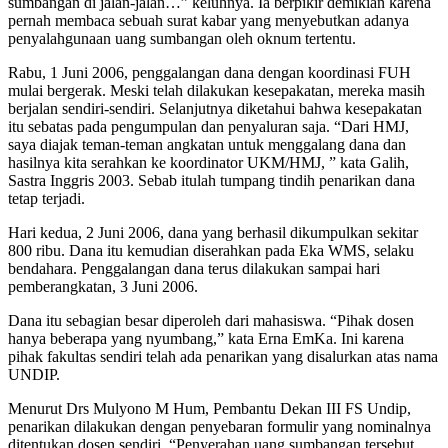
sumbangan di jalan-jalan…” keluhnya. Ia berpikir demikian karena
pernah membaca sebuah surat kabar yang menyebutkan adanya
penyalahgunaan uang sumbangan oleh oknum tertentu.
Rabu, 1 Juni 2006, penggalangan dana dengan koordinasi FUH
mulai bergerak. Meski telah dilakukan kesepakatan, mereka masih
berjalan sendiri-sendiri. Selanjutnya diketahui bahwa kesepakatan
itu sebatas pada pengumpulan dan penyaluran saja. “Dari HMJ,
saya diajak teman-teman angkatan untuk menggalang dana dan
hasilnya kita serahkan ke koordinator UKM/HMJ, ” kata Galih,
Sastra Inggris 2003. Sebab itulah tumpang tindih penarikan dana
tetap terjadi.
Hari kedua, 2 Juni 2006, dana yang berhasil dikumpulkan sekitar
800 ribu. Dana itu kemudian diserahkan pada Eka WMS, selaku
bendahara. Penggalangan dana terus dilakukan sampai hari
pemberangkatan, 3 Juni 2006.
Dana itu sebagian besar diperoleh dari mahasiswa. “Pihak dosen
hanya beberapa yang nyumbang,” kata Erna EmKa. Ini karena
pihak fakultas sendiri telah ada penarikan yang disalurkan atas nama
UNDIP.
Menurut Drs Mulyono M Hum, Pembantu Dekan III FS Undip,
penarikan dilakukan dengan penyebaran formulir yang nominalnya
ditentukan dosen sendiri. “Penyerahan uang sumbangan tersebut