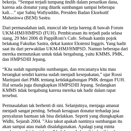
bekerja. “Sempat terjadi tumpang tindih dalam penarikan dana,
karena ada donatur yang ditarik sumbangan sampai beberapa
kali…” ujar Sabiq Wafiyuddin, Presiden Badan Eksekutif
Mahasiswa (BEM) Sastra.
Dari permasalahan tadi, muncul ide kerja bareng di bawah Forum
UKM-HMJ/HMPSD (FUH). Pembicaraan itu terjadi pada selasa
siang, 29 Mei 2006 di PappiRom’s Cafe. Sebuah kantin pojok
belakang Fakultas Sastra, dekat kantor Ekstensi Inggris. Yang hadir
saat itu dari perwakilan UKM-HMJ/HMPSD. Namun beberapa dari
mereka memutuskan untuk tidak bergabung, yaitu KMMS, PMK,
dan HMPSDIII Jepang.
“Kita sudah ngumpulin sumbangan, dan rencananya kita mau
berangkat sendiri karena sudah menjadi kesepakatan,” ujar Rossi
Marinjani dari PMK tentang ketidakgabungan PMK dengan FUH.
Hal senada juga diungkapkan HMPSDIII Jepang. Sedangkan
KMMS tidak bergabung karena mereka tak hadir dalam rapat
tersebut.
Permasalahan tak berhenti di sini. Selanjutnya, menjaga amanat
menjadi sangat penting. Sebuah keraguan donatur terhadap jasa
penyaluran bantuan tak bisa dielakkan. Seperti yang diungkapkan
Widhi, Sejarah 2004. ”Aku takut apakah nantinya sumbangan itu
akan sampai atau malah disalahgunakan. Apalagi yang minta