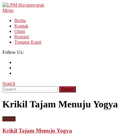
Skip
To
Menu
LPM Hayamwuruk
Refleksi Budaya dan Intelektualitas Mahasiswa
Content
Berita
Kontak
Opini
Resensi
Tentang Kami
Follow Us:
Search
Search
for:
Krikil Tajam Menuju Yogya
Artikel
Krikil Tajam Menuju Yogya