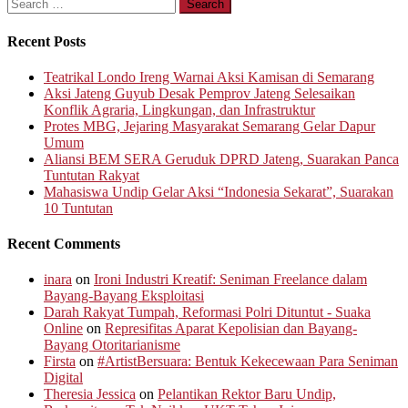
Search
for:
Recent Posts
Teatrikal Londo Ireng Warnai Aksi Kamisan di Semarang
Aksi Jateng Guyub Desak Pemprov Jateng Selesaikan
Konflik Agraria, Lingkungan, dan Infrastruktur
Protes MBG, Jejaring Masyarakat Semarang Gelar Dapur
Umum
Aliansi BEM SERA Geruduk DPRD Jateng, Suarakan Panca
Tuntutan Rakyat
Mahasiswa Undip Gelar Aksi “Indonesia Sekarat”, Suarakan
10 Tuntutan
Recent Comments
inara
on
Ironi Industri Kreatif: Seniman Freelance dalam
Bayang-Bayang Eksploitasi
Darah Rakyat Tumpah, Reformasi Polri Dituntut - Suaka
Online
on
Represifitas Aparat Kepolisian dan Bayang-
Bayang Otoritarianisme
Firsta
on
#ArtistBersuara: Bentuk Kekecewaan Para Seniman
Digital
Theresia Jessica
on
Pelantikan Rektor Baru Undip,