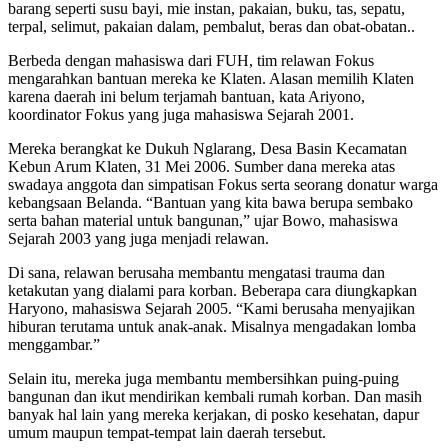
barang seperti susu bayi, mie instan, pakaian, buku, tas, sepatu,
terpal, selimut, pakaian dalam, pembalut, beras dan obat-obatan..
Berbeda dengan mahasiswa dari FUH, tim relawan Fokus
mengarahkan bantuan mereka ke Klaten. Alasan memilih Klaten
karena daerah ini belum terjamah bantuan, kata Ariyono,
koordinator Fokus yang juga mahasiswa Sejarah 2001.
Mereka berangkat ke Dukuh Nglarang, Desa Basin Kecamatan
Kebun Arum Klaten, 31 Mei 2006. Sumber dana mereka atas
swadaya anggota dan simpatisan Fokus serta seorang donatur warga
kebangsaan Belanda. “Bantuan yang kita bawa berupa sembako
serta bahan material untuk bangunan,” ujar Bowo, mahasiswa
Sejarah 2003 yang juga menjadi relawan.
Di sana, relawan berusaha membantu mengatasi trauma dan
ketakutan yang dialami para korban. Beberapa cara diungkapkan
Haryono, mahasiswa Sejarah 2005. “Kami berusaha menyajikan
hiburan terutama untuk anak-anak. Misalnya mengadakan lomba
menggambar.”
Selain itu, mereka juga membantu membersihkan puing-puing
bangunan dan ikut mendirikan kembali rumah korban. Dan masih
banyak hal lain yang mereka kerjakan, di posko kesehatan, dapur
umum maupun tempat-tempat lain daerah tersebut.