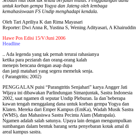
Sebuah niat baik tak selalu berjalan mulus. Penggalangan dana
untuk korban gempa Yogya dan Jateng oleh lembaga
kemahasiswaan FS Undip menghadapi kendala.
Oleh Tari Apriliya K dan Rima Mayasari
Reporter: Dwi Anna R, Yustina S, Wening Adityasari, A Khairuddin
Hawe Pos Edisi 15/V/Juni 2006
Headline
.. Ada legenda yang tak pernah terurai rahasianya
ketika para peziarah dan orang-orang kalah
menepis bencana dengan asap dupa
dan janji matahari yang segera memeluk senja.
( Parangtritis; 2002)
PENGGALAN puisi “Parangtritis Senjahari” karya Angger Jati
Wijaya ini dibawakan Parlindungan Simanjuntak, Sastra Indonesia
2002, saat ngamen di seputar Undip Pleburan. Ia dan`beberapa
kawan tengah menggalang dana untuk korban gempa Yogya dan
Klaten. Mereka dari Emper Kampus (EmKa), Wadah Musik Sastra
(WMS), dan Mahasiswa Sastra Pecinta Alam (Matrapala).
Ngamen adalah salah satunya. Upaya lain dengan mengumpulkan
sumbangan dalam bentuk barang serta penyebaran kotak amal di
areal kampus sastra.