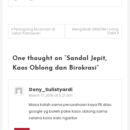
Post
Pedagang Musiman di
Mengobati UKM/HMJ yang
Sakit
Jalan Pahlawan
navigation
One thought on “
Sandal Jepit,
Kaos Oblong dan Birokrasi
”
Dony_Sulistyardi
March 17, 2016 at 5:21 am
Masa kalah sama perusahaan kaya FB atau
google yg boleh pake kaos oblong sama
celana kolor kalo ngantor