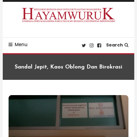
Skip
To
Content
Refleksi Budaya dan Intelektualitas Mahasiswa
LPM Hayamwuruk
Menu
Search
Sandal Jepit, Kaos Oblong Dan Birokrasi