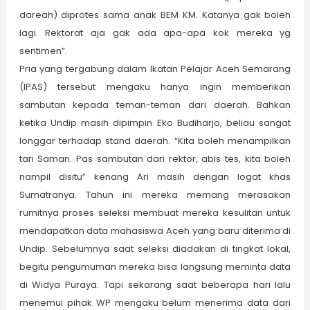
dareah) diprotes sama anak BEM KM. Katanya gak boleh
lagi. Rektorat aja gak ada apa-apa kok mereka yg
sentimen”.
Pria yang tergabung dalam Ikatan Pelajar Aceh Semarang
(IPAS) tersebut mengaku hanya ingin memberikan
sambutan kepada teman-teman dari daerah. Bahkan
ketika Undip masih dipimpin Eko Budiharjo, beliau sangat
longgar terhadap stand daerah. “Kita boleh menampilkan
tari Saman. Pas sambutan dari rektor, abis tes, kita boleh
nampil disitu” kenang Ari masih dengan logat khas
Sumatranya. Tahun ini mereka memang merasakan
rumitnya proses seleksi membuat mereka kesulitan untuk
mendapatkan data mahasiswa Aceh yang baru diterima di
Undip. Sebelumnya saat seleksi diadakan di tingkat lokal,
begitu pengumuman mereka bisa langsung meminta data
di Widya Puraya. Tapi sekarang saat beberapa hari lalu
menemui pihak WP mengaku belum menerima data dari