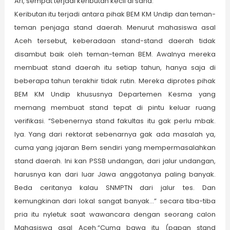
Ari, sempat terjadi keributan kecil di sana.
Keributan itu terjadi antara pihak BEM KM Undip dan teman-
teman penjaga stand daerah. Menurut mahasiswa asal
Aceh tersebut, keberadaan stand-stand daerah tidak
disambut baik oleh teman-teman BEM. Awalnya mereka
membuat stand daerah itu setiap tahun, hanya saja di
beberapa tahun terakhir tidak rutin. Mereka diprotes pihak
BEM KM Undip khususnya Departemen Kesma yang
memang membuat stand tepat di pintu keluar ruang
verifikasi. “Sebenernya stand fakultas itu gak perlu mbak.
Iya. Yang dari rektorat sebenarnya gak ada masalah ya,
cuma yang jajaran Bem sendiri yang mempermasalahkan
stand daerah. Ini kan PSSB undangan, dari jalur undangan,
harusnya kan dari luar Jawa anggotanya paling banyak.
Beda ceritanya kalau SNMPTN dari jalur tes. Dan
kemungkinan dari lokal sangat banyak…” secara tiba-tiba
pria itu nyletuk saat wawancara dengan seorang calon
Mahasiswa asal Aceh.“Cuma bawa itu (papan stand