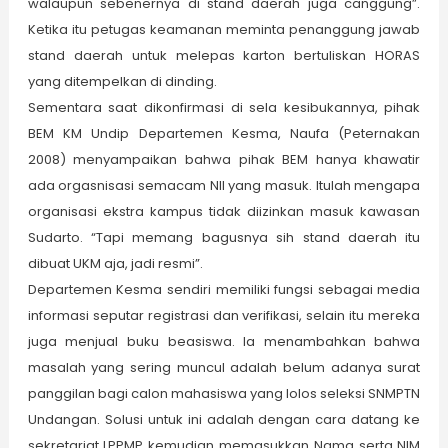
walaupun sebenernya di stand daerah juga canggung”.
Ketika itu petugas keamanan meminta penanggung jawab
stand daerah untuk melepas karton bertuliskan HORAS
yang ditempelkan di dinding.
Sementara saat dikonfirmasi di sela kesibukannya, pihak
BEM KM Undip Departemen Kesma, Naufa (Peternakan
2008) menyampaikan bahwa pihak BEM hanya khawatir
ada orgasnisasi semacam NII yang masuk. Itulah mengapa
organisasi ekstra kampus tidak diizinkan masuk kawasan
Sudarto. “Tapi memang bagusnya sih stand daerah itu
dibuat UKM aja, jadi resmi”.
Departemen Kesma sendiri memiliki fungsi sebagai media
informasi seputar registrasi dan verifikasi, selain itu mereka
juga menjual buku beasiswa. Ia menambahkan bahwa
masalah yang sering muncul adalah belum adanya surat
panggilan bagi calon mahasiswa yang lolos seleksi SNMPTN
Undangan. Solusi untuk ini adalah dengan cara datang ke
sekretariat LPPMP kemudian memasukkan Nama serta NIM