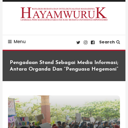
Skip
To
Content
Refleksi Budaya dan Intelektualitas Mahasiswa
LPM Hayamwuruk
Menu
Search
Pengadaan Stand Sebagai Media Informasi;
Antara Organda Dan “Penguasa Hegemoni”