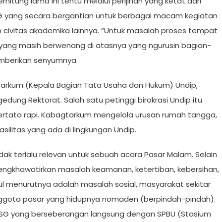
itung lama ini tentu melalui perijinan yang ketat dari
G yang secara bergantian untuk berbagai macam kegiatan
n civitas akademika lainnya. “Untuk masalah proses tempat
k yang masih berwenang di atasnya yang ngurusin bagian-
emberikan senyumnya.
arkum (Kepala Bagian Tata Usaha dan Hukum) Undip,
edung Rektorat. Salah satu petinggi birokrasi Undip itu
rtata rapi. Kabagtarkum mengelola urusan rumah tangga,
ilitas yang ada di lingkungan Undip.
k terlalu relevan untuk sebuah acara Pasar Malam. Selain
mengkhawatirkan masalah keamanan, ketertiban, kebersihan,
ul menurutnya adalah masalah sosial, masyarakat sekitar
ggota pasar yang hidupnya nomaden (berpindah-pindah).
si GSG yang berseberangan langsung dengan SPBU (Stasium