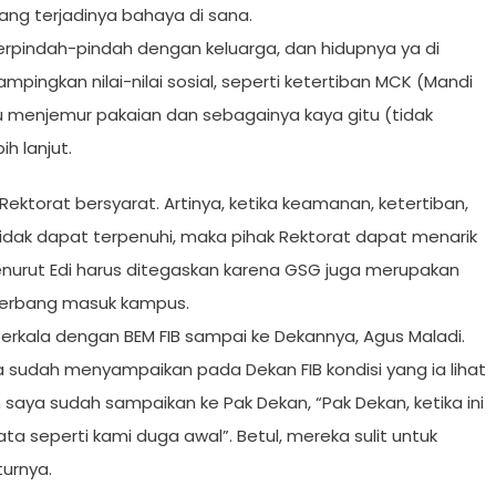
g terjadinya bahaya di sana.
 berpindah-pindah dengan keluarga, dan hidupnya ya di
ngkan nilai-nilai sosial, seperti ketertiban MCK (Mandi
 menjemur pakaian dan sebagainya kaya gitu (tidak
h lanjut.
k Rektorat bersyarat. Artinya, ketika keamanan, ketertiban,
 tidak dapat terpenuhi, maka pihak Rektorat dapat menarik
menurut Edi harus ditegaskan karena GSG juga merupakan
 gerbang masuk kampus.
erkala dengan BEM FIB sampai ke Dekannya, Agus Maladi.
a sudah menyampaikan pada Dekan FIB kondisi yang ia lihat
aya sudah sampaikan ke Pak Dekan, “Pak Dekan, ketika ini
yata seperti kami duga awal”. Betul, mereka sulit untuk
turnya.