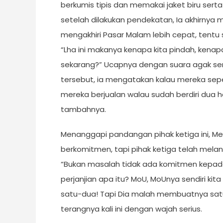
berkumis tipis dan memakai jaket biru sert
setelah dilakukan pendekatan, Ia akhirnya
mengakhiri Pasar Malam lebih cepat, tentu s
“Lha ini makanya kenapa kita pindah, kena
sekarang?” Ucapnya dengan suara agak se
tersebut, ia mengatakan kalau mereka sepe
mereka berjualan walau sudah berdiri dua hari
tambahnya.
Menanggapi pandangan pihak ketiga ini, Me
berkomitmen, tapi pihak ketiga telah mel
“Bukan masalah tidak ada komitmen kepada Di
perjanjian apa itu? MoU, MoUnya sendiri kita su
satu-dua! Tapi Dia malah membuatnya satu,
terangnya kali ini dengan wajah serius.