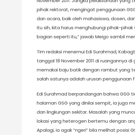
November 2011. Jangka pelaksanaan yang terh
pihak rektorat, mengingat penggunaan GS
dan acara, baik oleh mahasiswa, dosen, da
itu sih, kita harus menghubungi pihak-piha
bagian seperti itu,” jawab Meigo sambil m
Tim redaksi menemui Edi Surahmad, Kabagt
tanggal 18 November 2011 di ruangannya di g
memakai baju batik dengan rambut yang te
salah satunya adalah urusan penggunaan fas
Edi Surahmad berpandangan bahwa GSG tida
halaman GSG yang dinilai sempit, ia juga 
dan lingkungan sekitar. Masalah yang munc
lokasi yang heterogen bertemu dengan an
Apalagi, ia agak “ngeri” bila melihat posi