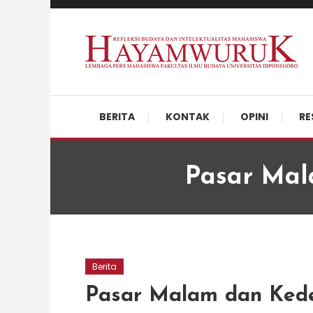
Skip
To
Content
Refleksi Budaya dan Intelektualitas Mahasiswa
LPM Hayamwuruk
BERITA
KONTAK
OPINI
RE
Pasar Ma
Berita
Pasar Malam dan Ked