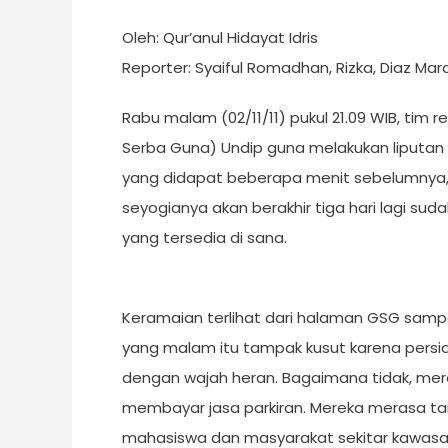
Oleh: Qur’anul Hidayat Idris
Reporter: Syaiful Romadhan, Rizka, Diaz Mar
Rabu malam (02/11/11) pukul 21.09 WIB, ti
Serba Guna) Undip guna melakukan liputan me
yang didapat beberapa menit sebelumnya,
seyogianya akan berakhir tiga hari lagi 
yang tersedia di sana.
Keramaian terlihat dari halaman GSG sampai 
yang malam itu tampak kusut karena persia
dengan wajah heran. Bagaimana tidak, mer
membayar jasa parkiran. Mereka merasa tari
mahasiswa dan masyarakat sekitar kawasan