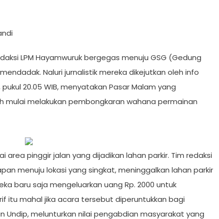
andi
m redaksi LPM Hayamwuruk bergegas menuju GSG (Gedung
ndadak. Naluri jurnalistik mereka dikejutkan oleh info
 pukul 20.05 WIB, menyatakan Pasar Malam yang
sudah mulai melakukan pembongkaran wahana permainan
area pinggir jalan yang dijadikan lahan parkir. Tim redaksi
pan menuju lokasi yang singkat, meninggalkan lahan parkir
eka baru saja mengeluarkan uang Rp. 2000 untuk
f itu mahal jika acara tersebut diperuntukkan bagi
 Undip, melunturkan nilai pengabdian masyarakat yang