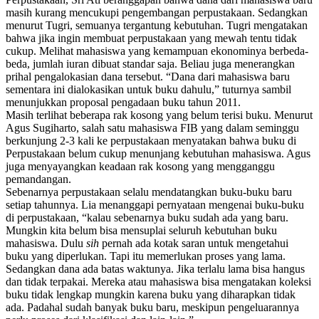
masih kurang mencukupi pengembangan perpustakaan. Sedangkan
menurut Tugri,
semuanya
tergantung kebutuhan. Tugri
mengatakan
bahwa jika ingin membuat perpustakaan yang mewah tentu tidak
cukup.
M
elihat mahasiswa yang kemampuan ekonominya berbeda-
beda,
jumlah iuran
dibuat standar saja. Beliau juga menerangkan
prihal
pengalokasian dana tersebut
.
“Dana dari mahasiswa baru
sementara ini dialokasikan untuk buku dahulu
,
”
t
uturnya sambil
menunjukkan proposal pengadaan buku tahun 2011.
M
asih terlihat beberapa rak kosong yang
belum
terisi buku. Menurut
Agus Sugiharto, salah satu mahasiswa FIB yang dalam seminggu
berkunjung 2-3 kali ke perpustakaan
menyatakan bahwa buku di
Perpustakaan belum cukup menunjang kebutuhan mahasiswa. Agus
juga menyayangkan keadaan rak kosong yang mengganggu
pemandangan.
Sebenarnya perpustakaan selalu mendatangkan buku-buku baru
setiap tahunnya. Lia menanggapi pernyataan mengenai buku-buku
di perpustakaan, “kalau sebenarnya buku sudah ada yang baru.
Mungkin kita belum bisa mensuplai seluruh kebutuhan buku
mahasiswa. Dulu
sih
pernah ada kotak saran untuk mengetahui
buku yang diperlukan. Tapi itu memerlukan proses yang lama.
Sedangkan dana ada batas waktunya. Jika terlalu lama bisa hangus
dan tidak terpakai. Mereka atau mahasiswa bisa mengatakan koleksi
buku tidak lengkap mungkin karena buku yang diharapkan tidak
ada. Padahal sudah banyak buku baru, meskipun pengeluarannya