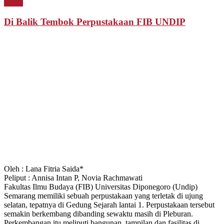
Berita
Di Balik Tembok Perpustakaan FIB UNDIP
Oleh : Lana Fitria Saida*
Peliput : Annisa Intan P, Novia Rachmawati
Fakultas Ilmu Budaya (FIB) Universitas Diponegoro (Undip)
Semarang memiliki sebuah perpustakaan yang terletak di ujung
s
elatan, tepatnya di
G
edung Sejarah lantai
1
. Perpustakaan tersebut
semakin berkembang dibanding sewaktu masih di Pleburan.
Perkembangan itu meliputi bangunan,
tampilan
dan fasilitas di