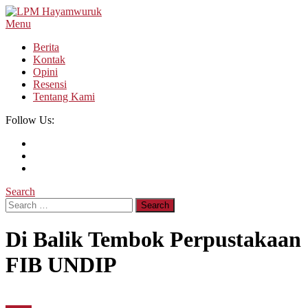
Skip
To
Menu
LPM Hayamwuruk
Refleksi Budaya dan Intelektualitas Mahasiswa
Content
Berita
Kontak
Opini
Resensi
Tentang Kami
Follow Us:
Search
Search
for:
Di Balik Tembok Perpustakaan
FIB UNDIP