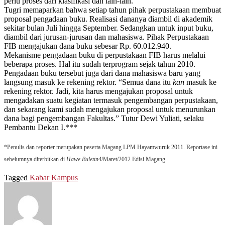
perlu proses dari klasifikasi dan lain-lain.
”
Tugri memaparkan bahwa setiap tahun pihak perpustakaan membuat
proposal pengadaan buku. Realisasi dananya diambil di akademik
sekitar bulan Juli hingga September. Sedangkan untuk input buku,
diambil dari jurusan-jurusan dan mahasiswa.
P
ihak
Perpustakaan
FIB
mengajukan dana buku sebesar Rp. 60.012.940.
Mekanisme pengadaan buku di perpustakaan FIB harus melalui
beberapa proses.
Hal itu sudah terprogram sejak tahun 2010.
Pengadaan buku tersebut juga dari dana mahasiswa baru yang
langsung masuk ke rekening rektor. “Semua dana itu
kan
masuk ke
rekening rektor. Jadi, kita harus mengajukan proposal untuk
mengadakan suatu kegiatan termasuk pengembangan perpustakaan,
dan sekarang kami sudah mengajukan proposal untuk menurunkan
dana bagi pengembangan Fakultas.” Tutur Dewi Yuliati, selaku
Pembantu Dekan I.***
*Penulis dan reporter merupakan peserta Magang LPM Hayamwuruk 2011. Reportase ini
sebelumnya diterbitkan di
Hawe Buletin
4/Maret/2012 Edisi Magang.
Tagged
Kabar Kampus