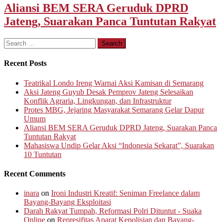
Aliansi BEM SERA Geruduk DPRD
Jateng, Suarakan Panca Tuntutan Rakyat
Search
for:
Recent Posts
Teatrikal Londo Ireng Warnai Aksi Kamisan di Semarang
Aksi Jateng Guyub Desak Pemprov Jateng Selesaikan
Konflik Agraria, Lingkungan, dan Infrastruktur
Protes MBG, Jejaring Masyarakat Semarang Gelar Dapur
Umum
Aliansi BEM SERA Geruduk DPRD Jateng, Suarakan Panca
Tuntutan Rakyat
Mahasiswa Undip Gelar Aksi “Indonesia Sekarat”, Suarakan
10 Tuntutan
Recent Comments
inara
on
Ironi Industri Kreatif: Seniman Freelance dalam
Bayang-Bayang Eksploitasi
Darah Rakyat Tumpah, Reformasi Polri Dituntut - Suaka
Online
on
Represifitas Aparat Kepolisian dan Bayang-