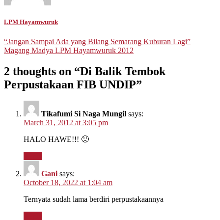
LPM Hayamwuruk
Post
“Jangan Sampai Ada yang Bilang Semarang Kuburan Lagi”
Magang Madya LPM Hayamwuruk 2012
navigation
2 thoughts on “
Di Balik Tembok
Perpustakaan FIB UNDIP
”
Tikafumi Si Naga Mungil
says:
March 31, 2012 at 3:05 pm
HALO HAWE!!! 🙂
Reply
Gani
says:
October 18, 2022 at 1:04 am
Ternyata sudah lama berdiri perpustakaannya
Reply