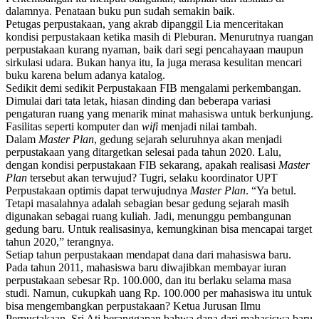
dalamnya.
Penataan buku pun sudah semakin baik
.
Petugas perpustakaan, yang akrab dipanggil
Lia menceritakan
kondisi perpustakaan
ketika masih di
Pleburan
. Menurutnya ruangan
perpustakaan
kurang nyaman, baik dari segi pencahayaan maupun
sirkulasi udara. Bukan hanya itu,
Ia juga merasa kesulitan mencari
buku
karena belum adanya katalog.
Sedikit demi sedikit P
erpustakaan
FIB
mengalami perkembangan.
Dimulai dari tata letak, hiasan dinding dan beberapa variasi
pengaturan ruang
yang menarik minat mahasiswa untuk
berkunjung
.
F
asilitas seperti komputer dan
wifi
menjadi nilai tambah
.
Dalam
Master Plan
, gedung sejarah seluruhnya akan menjadi
perpustakaan yang ditargetkan
selesai
pada tahun 2020. Lalu,
dengan kondisi perpustakaan FIB sekarang, apakah realisasi
Master
Plan
tersebut akan terwujud? Tugri, selaku koordinator UPT
Perpustakaan optimis dapat terwujudnya
Master Plan
. “Ya betul.
Tetapi masalahnya adalah sebagian besar gedung sejarah masih
digunakan sebagai ruang kuliah. Jadi, menunggu pembangunan
gedung baru. Untuk realisasinya, kemungkinan bisa mencapai target
tahun 2020,”
terangnya.
Setiap tahun perpustakaan mendapat dana dari mahasiswa baru.
Pada tahun 2011, mahasiswa baru diwajibkan membayar iuran
perpustakaan sebesar Rp. 100.000, dan itu berlaku selama masa
studi. Namun, cukupkah uang Rp. 100.000 per mahasiswa itu untuk
bisa mengembangkan perpustakaan? Ketua Jurusan Ilmu
Perpustakaan, Sri Ati beranggapan bahwa dana dari mahasiswa baru