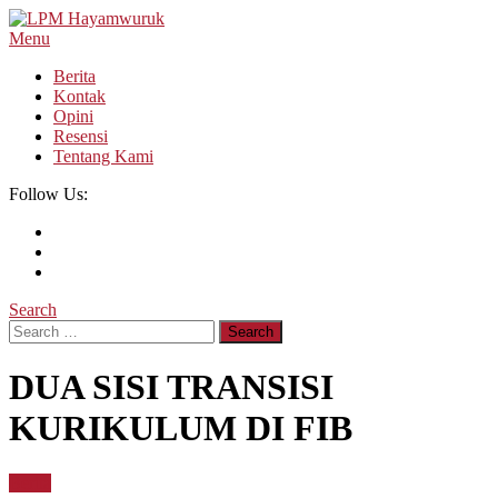
Skip
To
Menu
LPM Hayamwuruk
Refleksi Budaya dan Intelektualitas Mahasiswa
Content
Berita
Kontak
Opini
Resensi
Tentang Kami
Follow Us:
Search
Search
for:
DUA SISI TRANSISI
KURIKULUM DI FIB
Berita