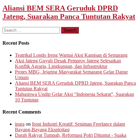
Aliansi BEM SERA Geruduk DPRD
Jateng, Suarakan Panca Tuntutan Rakyat
Search
for:
Recent Posts
Teatrikal Londo Ireng Warnai Aksi Kamisan di Semarang
Aksi Jateng Guyub Desak Pemprov Jateng Selesaikan
Konflik Agraria, Lingkungan, dan Infrastruktur
Protes MBG, Jejaring Masyarakat Semarang Gelar Dapur
Umum
Aliansi BEM SERA Geruduk DPRD Jateng, Suarakan Panca
Tuntutan Rakyat
Mahasiswa Undip Gelar Aksi “Indonesia Sekarat”, Suarakan
10 Tuntutan
Recent Comments
inara
on
Ironi Industri Kreatif: Seniman Freelance dalam
Bayang-Bayang Eksploitasi
Darah Rakyat Tumpah, Reformasi Polri Dituntut - Suaka