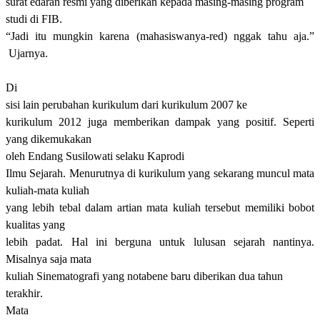
surat edaran resmi yang diberikan kepada masing-masing
program
studi
di FIB.
“J
adi itu mungkin karena
(mahasiswanya-red)
nggak tahu aja.
”
Ujarnya.
Di
sisi lain perubahan kurikulum dari kurikulum 2007 ke
kurikulum 2012 juga memberikan dampak yang positif. Seperti
yang dikemukakan
oleh Endang
Susilowati
selaku
K
aprodi
Ilmu Sejarah. Menurutnya di kurikulum yang sekarang muncul mata
kuliah-mata kuliah
yang lebih tebal dalam artian mata kuliah tersebut memiliki bobot
kualitas yang
lebih padat. Hal ini berguna untuk lulusan sejarah nantinya.
Misalnya saja mata
kuliah
S
inematografi yang notabene baru diberikan dua tahun
terakhir
.
M
ata