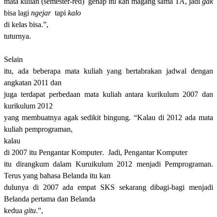
mata kuliah
(s
e
mester-red)
genap itu kan magang sama TA, jadi
gak
bisa lagi
ngejar
tapi
kalo
di kelas bisa.
”
,
t
uturnya.
Selain
itu, ada beberapa mata kuliah yang bertabrakan jadwal dengan
angkatan 2011 dan
juga terdapat perbedaan mata kuliah antara kurikulum 2007 dan
kurikulum 2012
yang membuatnya agak sedikit bingung. “K
al
au
di 2012 ada mata
kuliah pemprograman,
kal
au
di 2007 itu Pengantar Komputer
.
J
adi
,
Pengantar Komputer
itu dirangkum dalam Kuruikulum 2012 menjadi Pemprograman
.
Teru
s
yang bahas
a
Belanda itu kan
dulunya di 2007 ada empat SKS sekarang dibagi-bagi menjadi
Belanda pertama dan Belanda
kedua
gitu
.
”
,