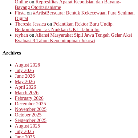
Online
on
Represifitas Aparat Kepolisian dan Bayang-
Bayang Otoritarianisme
Firsta
on
#ArtistBersuara: Bentuk Kekecewaan Para Seniman
Digital
Theresia Jessica
on
Pelantikan Rektor Baru Undip,
Berkomitmen Tak Naikkan UKT Tahun Ini
reyhan
on
Aliansi Masyarakat Sipil Jawa Tengah Gelar Aksi
Evaluasi 9 Tahun Kepemimpinan Jokowi
Archives
August 2026
July 2026
June 2026
May 2026
April 2026
March 2026
February 2026
December 2025
November 2025
October 2025
September 2025
August 2025
July 2025
June 2025