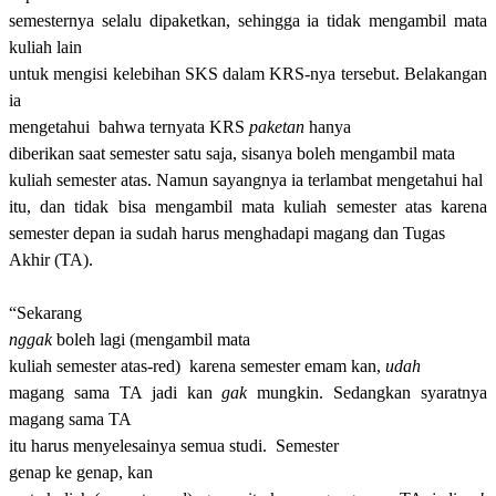
semesternya selalu dipaketkan, sehingga ia tidak mengambil mata
kuliah lain
untuk mengisi kelebihan SKS dalam KRS-nya tersebut. Belakangan
ia
mengetahui
bahwa ternyata KRS
paketan
hanya
diberikan saat s
e
mester satu saja, sisanya boleh mengambil mata
kuliah s
e
mester atas. Namun sayangnya ia terlambat mengetahui hal
itu, dan tidak bisa mengambil ma
ta
kul
iah
s
e
mester atas karena
s
e
mester depan ia sudah harus menghadapi magang dan
Tugas
Akhir (
TA
)
.
“S
ekarang
nggak
boleh lagi
(mengambil ma
ta
kul
iah
s
e
mester atas-red)
karena semester
emam kan,
udah
magang sama TA jadi kan
gak
mungkin.
Sedangkan sy
aratnya
magang sama TA
itu harus menyelesainya semua studi. Semester
genap ke genap
,
kan