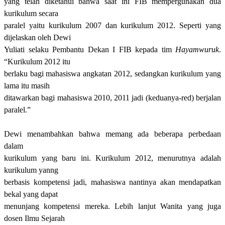
yang telah diketahui bahwa saat ini FIB mempergunakan dua
kurikulum secara
paralel yaitu kurikulum 2007 dan kurikulum 2012. Seperti yang
dijelaskan oleh
Dewi
Yuliati selaku P
embantu
D
ekan
I
FIB kepada tim
Hayamwuruk
.
“Kurikulum 2012 itu
berlaku bagi mahasiswa angkatan 2012, sedangkan kurikulum yang
lama itu masih
ditawarkan bagi mahasiswa 2010, 2011 jadi (keduanya-red) berjalan
paralel.”
Dewi
menambahkan bahwa memang ada beberapa perbedaan
dalam
kurikulum yang baru ini. Kurikulum 2012, menurutnya adalah
kurikulum yanng
berbasis kompetensi jadi, mahasiswa nantinya akan mendapatkan
bekal yang dapat
menunjang kompetensi mereka. Lebih lanjut Wanita yang juga
dosen Ilmu Sejarah