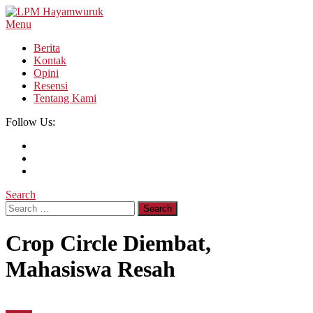
Skip
To
Menu
LPM Hayamwuruk
Refleksi Budaya dan Intelektualitas Mahasiswa
Content
Berita
Kontak
Opini
Resensi
Tentang Kami
Follow Us:
Search
Search
for:
Crop Circle Diembat,
Mahasiswa Resah