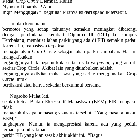
Padat,
Crop Circle
Diembat. Kalian
Nyaman Di
h
ambat? Atau
Ingin Menggugat?
”,
begitulah kiranya isi dari spanduk tersebut.
Jumlah kendaraan
bermotor yang setiap tahunnya semakin meningkat
dibarengi
dengan
pemindahan kembali
Diploma III (DIII)
ke kampus
Tembalang, membuat lahan parkir yang ada
di
FIB semakin padat.
K
arena itu, mahasiswa terpaksa
menggunakan Crop Circle sebagai lahan parkir tambahan. Hal ini
mengakibatkan
terganggunya hak pejalan kaki serta rusaknya
paving
yang ada di
sekitar Crop Circle.
Akibat lain yang ditimbulkan adalah
terganggunya aktivitas mahasiswa yang sering menggunakan Crop
Circle untuk
berdiskusi atau hanya sekadar berkumpul bersama.
Nugroho Mulat Jati,
selaku ketua B
adan
E
kseskutif
M
ahasiswa (BEM)
FIB
mengaku
tidak
mengetahui siapa pemasang spanduk tersebut. “ Yang masang bukan
BEM,”
ungkapnya. Namun ia mengapresiasi karena ada yang peduli
terhadap kondisi lahan
parkir FIB yang kian sesak akhir-akhir ini.
“Bagus