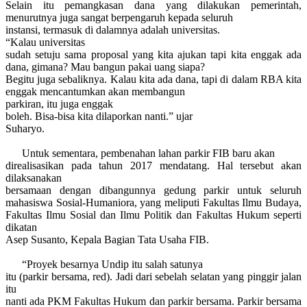
Selain itu pemangkasan dana yang dilakukan
p
emerintah
,
menurutnya juga
sangat berpengaruh kepada seluruh
instansi, termasuk di dalamnya adalah
u
niversitas.
“Kalau
u
niversitas
sudah setuju sama proposal yang kita ajukan tapi kita
e
nggak ada
dana
,
gimana? Mau bangun pakai uang siapa?
Begitu juga sebaliknya. Kalau kita ada dana, tapi di dalam RBA kita
e
nggak mencantumkan akan membangun
parkiran, itu juga
e
nggak
boleh. Bisa-bisa kita dilaporkan nanti.”
ujar
Suharyo.
U
ntuk
sementara,
pembenahan lahan parkir FIB baru akan
direalisasikan pada tahun 2017 mendatang. Hal tersebut akan
dilaksanakan
bersamaan dengan dibangunnya gedung parkir untuk seluruh
mahasiswa
S
osial
-H
umaniora, yang meliputi F
akultas
I
lmu
B
udaya
,
F
akultas
I
lmu
S
osial dan
I
lmu
P
olitik
dan Fakultas Hukum
seperti
dikatan
Asep Susanto, Kepala Bagian Tata Usaha FIB
.
“Proyek besarnya Undip itu salah satunya
itu (parkir bersama, red). Jadi dari sebelah selatan yang pinggir jalan
itu
nanti ada PKM Fakultas Hukum dan parkir bersama. Parkir bersama