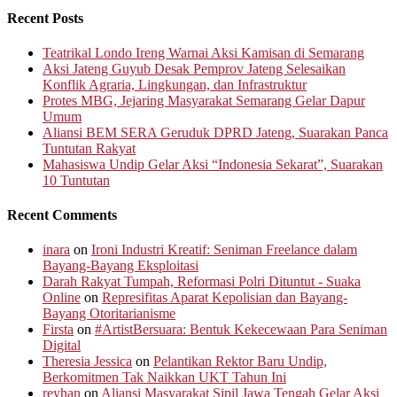
Recent Posts
Teatrikal Londo Ireng Warnai Aksi Kamisan di Semarang
Aksi Jateng Guyub Desak Pemprov Jateng Selesaikan
Konflik Agraria, Lingkungan, dan Infrastruktur
Protes MBG, Jejaring Masyarakat Semarang Gelar Dapur
Umum
Aliansi BEM SERA Geruduk DPRD Jateng, Suarakan Panca
Tuntutan Rakyat
Mahasiswa Undip Gelar Aksi “Indonesia Sekarat”, Suarakan
10 Tuntutan
Recent Comments
inara
on
Ironi Industri Kreatif: Seniman Freelance dalam
Bayang-Bayang Eksploitasi
Darah Rakyat Tumpah, Reformasi Polri Dituntut - Suaka
Online
on
Represifitas Aparat Kepolisian dan Bayang-
Bayang Otoritarianisme
Firsta
on
#ArtistBersuara: Bentuk Kekecewaan Para Seniman
Digital
Theresia Jessica
on
Pelantikan Rektor Baru Undip,
Berkomitmen Tak Naikkan UKT Tahun Ini
reyhan
on
Aliansi Masyarakat Sipil Jawa Tengah Gelar Aksi