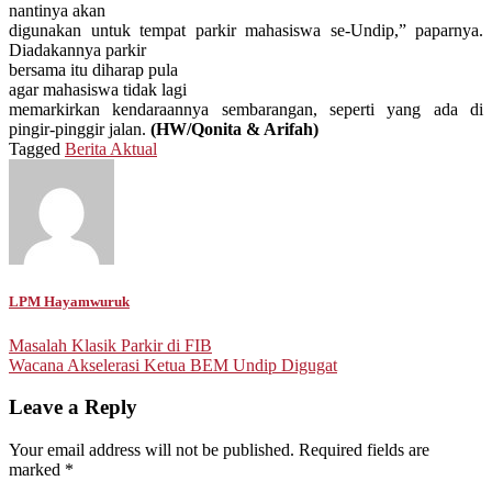
nantinya akan
digunakan untuk tempat parkir mahasiswa se-Undip,” paparnya.
Diadakannya parkir
bersama itu diharap
pula
agar
mahasiswa
tidak lagi
memarkirkan kendaraannya sembarangan, seperti yang ada di
pingir-pinggir jalan.
(HW/Qonita & Arifah)
Tagged
Berita Aktual
LPM Hayamwuruk
Post
Masalah Klasik Parkir di FIB
Wacana Akselerasi Ketua BEM Undip Digugat
navigation
Leave a Reply
Your email address will not be published.
Required fields are
marked
*