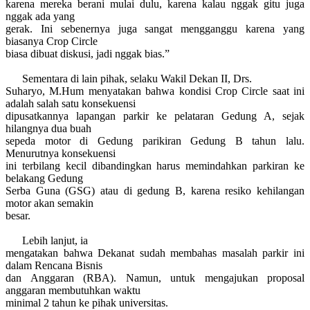
karena mereka berani mulai dulu, karena kalau nggak gitu juga
nggak ada yang
gerak. Ini sebenernya juga sangat mengganggu karena yang
biasanya Crop Circle
biasa dibuat diskusi, jadi nggak bias
.
”
Sementara di lain pihak, selaku Wakil Dekan II, Drs.
Suharyo, M.Hum menyatakan bahwa kondisi Crop Circle saat ini
adalah salah satu konsekuensi
dipusatkannya lapangan parkir ke pelataran Gedung A, sejak
hilangnya dua buah
sepeda motor di Gedung parikiran Gedung B tahun lalu.
Menurutnya konsekuensi
ini terbilang kecil dibandingkan harus memindahkan parkiran ke
belakang Gedung
Serba Guna (GSG) atau di gedung B, karena resiko kehilangan
motor akan semakin
besar.
Lebih lanjut, ia
mengatakan bahwa Dekanat sudah membahas masalah parkir ini
dalam Rencana Bisnis
dan Anggaran (RBA). Namun, untuk mengajukan proposal
anggaran membutuhkan waktu
minimal 2 tahun ke pihak
u
niversitas.