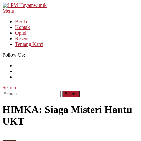
Skip
To
Menu
LPM Hayamwuruk
Refleksi Budaya dan Intelektualitas Mahasiswa
Content
Berita
Kontak
Opini
Resensi
Tentang Kami
Follow Us:
Search
Search
for:
HIMKA: Siaga Misteri Hantu
UKT