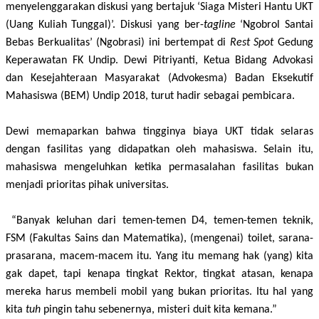
menyelenggarakan diskusi yang bertajuk ‘Siaga Misteri Hantu UKT
(Uang Kuliah Tunggal)’. Diskusi yang ber-
tagline
‘Ngobrol Santai
Bebas Berkualitas’ (Ngobrasi) ini bertempat di
Rest Spot
Gedung
Keperawatan FK Undip. Dewi Pitriyanti, Ketua Bidang Advokasi
dan Kesejahteraan Masyarakat (Advokesma) Badan Eksekutif
Mahasiswa (BEM) Undip 2018, turut hadir sebagai pembicara.
Dewi memaparkan bahwa tingginya biaya UKT tidak selaras
dengan fasilitas yang didapatkan oleh mahasiswa. Selain itu,
mahasiswa mengeluhkan ketika permasalahan fasilitas bukan
menjadi prioritas pihak universitas.
“Banyak keluhan dari temen-temen D4, temen-temen teknik,
FSM (Fakultas Sains dan Matematika), (mengenai) toilet, sarana-
prasarana, macem-macem itu. Yang itu memang hak (yang) kita
gak dapet, tapi kenapa tingkat Rektor, tingkat atasan, kenapa
mereka harus membeli mobil yang bukan prioritas. Itu hal yang
kita
tuh
pingin tahu sebenernya, misteri duit kita kemana.”