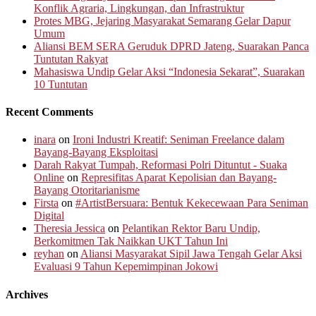
Konflik Agraria, Lingkungan, dan Infrastruktur
Protes MBG, Jejaring Masyarakat Semarang Gelar Dapur
Umum
Aliansi BEM SERA Geruduk DPRD Jateng, Suarakan Panca
Tuntutan Rakyat
Mahasiswa Undip Gelar Aksi “Indonesia Sekarat”, Suarakan
10 Tuntutan
Recent Comments
inara
on
Ironi Industri Kreatif: Seniman Freelance dalam
Bayang-Bayang Eksploitasi
Darah Rakyat Tumpah, Reformasi Polri Dituntut - Suaka
Online
on
Represifitas Aparat Kepolisian dan Bayang-
Bayang Otoritarianisme
Firsta
on
#ArtistBersuara: Bentuk Kekecewaan Para Seniman
Digital
Theresia Jessica
on
Pelantikan Rektor Baru Undip,
Berkomitmen Tak Naikkan UKT Tahun Ini
reyhan
on
Aliansi Masyarakat Sipil Jawa Tengah Gelar Aksi
Evaluasi 9 Tahun Kepemimpinan Jokowi
Archives