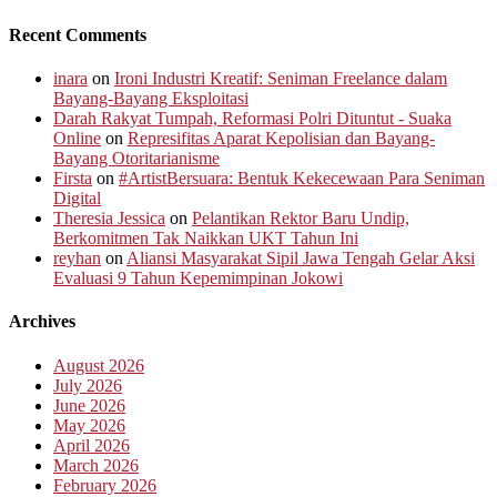
Recent Comments
inara
on
Ironi Industri Kreatif: Seniman Freelance dalam
Bayang-Bayang Eksploitasi
Darah Rakyat Tumpah, Reformasi Polri Dituntut - Suaka
Online
on
Represifitas Aparat Kepolisian dan Bayang-
Bayang Otoritarianisme
Firsta
on
#ArtistBersuara: Bentuk Kekecewaan Para Seniman
Digital
Theresia Jessica
on
Pelantikan Rektor Baru Undip,
Berkomitmen Tak Naikkan UKT Tahun Ini
reyhan
on
Aliansi Masyarakat Sipil Jawa Tengah Gelar Aksi
Evaluasi 9 Tahun Kepemimpinan Jokowi
Archives
August 2026
July 2026
June 2026
May 2026
April 2026
March 2026
February 2026