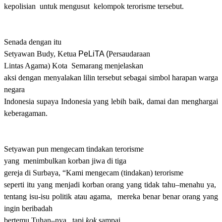
kepolisian
untuk mengusut
kelompok terorisme tersebut.
Senada dengan itu
Setyawan Budy, Ketua
PeLiTA (
Persaudaraan
Lintas Agama) Kota
Semarang menjelaskan
aksi dengan menyalakan lilin tersebut sebagai simbol harapan warga
negara
Indonesia supaya Indonesia yang lebih baik, damai dan menghargai
keberagaman.
Setyawan pun mengecam tindakan terorisme
yang
menimbulkan korban jiwa di tiga
gereja di Surbaya
,
“Kami mengecam (tindaka
n
) terorisme
seperti itu yang menjadi korban orang yang tidak ta
h
u
–
mena
h
u ya,
tentang isu-isu politik atau agama,
mereka benar benar orang yang
ingin beribadah
bertemu
T
uhan
–
nya,
tapi
kok
sampai