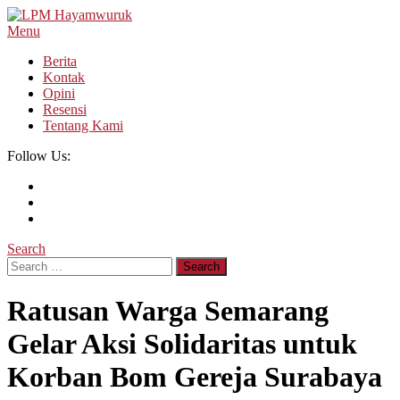
Skip
To
Menu
LPM Hayamwuruk
Refleksi Budaya dan Intelektualitas Mahasiswa
Content
Berita
Kontak
Opini
Resensi
Tentang Kami
Follow Us:
Search
Search
for:
Ratusan Warga Semarang
Gelar Aksi Solidaritas untuk
Korban Bom Gereja Surabaya