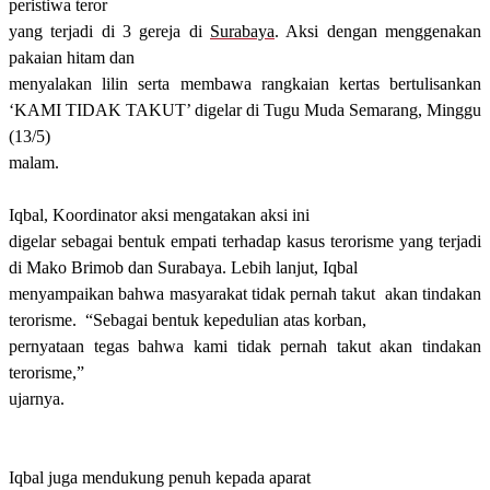
peristiwa teror
yang terjadi di 3 gereja di
Surabaya
. Aksi dengan menggenakan
pakaian hitam dan
menyalakan lilin serta membawa
rangkaian kertas
ber
tulisan
kan
‘KAMI TIDAK TAKUT’
digelar di Tugu Muda Semarang, Minggu
(13/5)
malam.
Iqbal, Koordinator aksi mengatakan aksi ini
digelar sebagai bentuk empati terhadap kasus terorisme yang terjadi
di Mako
B
rimob dan Surabaya. Lebih lanjut, Iqbal
menyampaikan bahwa masyarakat tidak pernah takut
akan tindakan
terorisme.
“Sebagai bentuk kepedulian atas korban,
pernyataan tegas bahwa kami tidak pernah takut akan tindakan
terorisme,”
ujarnya.
Iqbal juga mendukung penuh kepada aparat