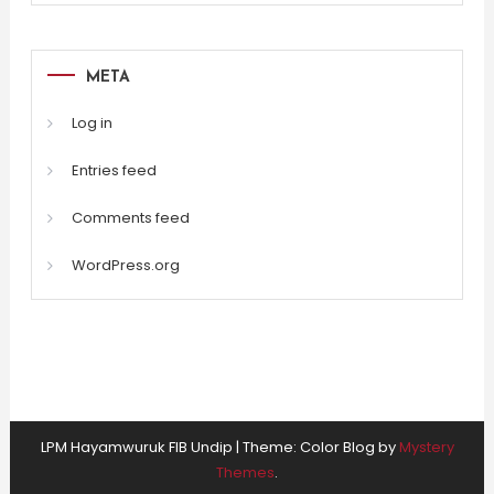
META
Log in
Entries feed
Comments feed
WordPress.org
LPM Hayamwuruk FIB Undip
|
Theme: Color Blog by
Mystery
Themes
.