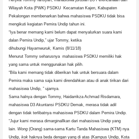
Wilayah Kota (PWK)
PSDKU
Kecamatan Kajen, Kabupaten
Pekalongan membenarkan bahwa mahasiswa PSDKU tidak bisa
mengikuti kegiatan Pemira Undip tahun ini.
“Iya benar memang kami belum dapat menyalurkan suara kami
dalan Pemira Undip,” ujar Tommy, k
etika
dihubungi
Hayamwuruk,
Kamis (8/11/18)
Menurut Tommy seharusnya mahasiswa PSDKU memiliki hak
yang sama untuk menggunakan hak pilih.
“Bila kami memang tidak diberikan hak untuk bersuara dalam
Pemira maka sama saja kami direndahkan atau di anak tirikan dari
mahasiswa Undip, ” ujarnya.
Sama halnya dengan Tommy, Haidarrikza Achmad Risdamara,
mahasiswa D3 Akuntansi PSDKU Demak, merasa tidak adil
dengan tidak terlibatnya mahasiswa PSDKU dalam Pemira Undip.
“Jujur kami merasa dimarginallkan dari mahasiswa Undip yang
lain.
Wong
(Orang) sama-sama Kartu Tanda Mahasiswa (KTM) nya
Undip,
kok
haknya beda dengan yang di atas (Kampus Undip, Kota