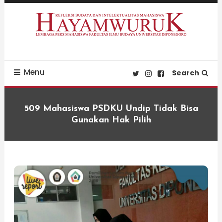
Skip
To
Content
Refleksi Budaya dan Intelektualitas Mahasiswa
LPM Hayamwuruk
Menu
Search
509 Mahasiswa PSDKU Undip Tidak Bisa
Gunakan Hak Pilih