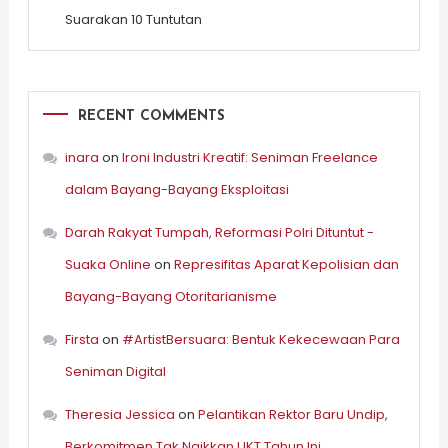
Suarakan 10 Tuntutan
RECENT COMMENTS
inara
on
Ironi Industri Kreatif: Seniman Freelance
dalam Bayang-Bayang Eksploitasi
Darah Rakyat Tumpah, Reformasi Polri Dituntut -
Suaka Online
on
Represifitas Aparat Kepolisian dan
Bayang-Bayang Otoritarianisme
Firsta
on
#ArtistBersuara: Bentuk Kekecewaan Para
Seniman Digital
Theresia Jessica
on
Pelantikan Rektor Baru Undip,
Berkomitmen Tak Naikkan UKT Tahun Ini