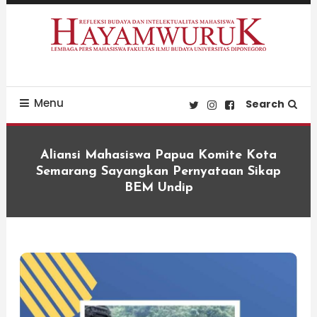
Skip
To
Content
Refleksi Budaya dan Intelektualitas Mahasiswa
LPM Hayamwuruk
Menu
Search
Aliansi Mahasiswa Papua Komite Kota
Semarang Sayangkan Pernyataan Sikap
BEM Undip