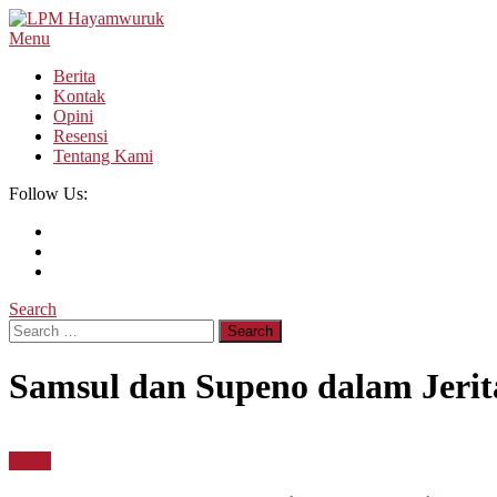
Skip
To
Menu
LPM Hayamwuruk
Refleksi Budaya dan Intelektualitas Mahasiswa
Content
Berita
Kontak
Opini
Resensi
Tentang Kami
Follow Us:
Search
Search
for:
Samsul dan Supeno dalam Jeri
Berita