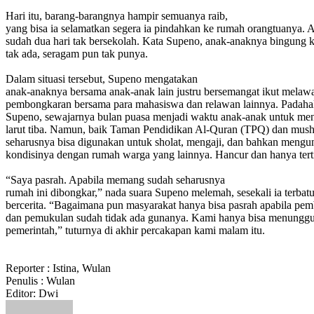
Hari itu, barang-barangnya hampir semuanya raib,
yang bisa ia selamatkan segera ia pindahkan ke rumah orangtuanya.
sudah dua hari tak bersekolah. Kata Supeno, anak-anaknya bingung 
tak ada, seragam pun tak punya.
Dalam situasi tersebut, Supeno mengatakan
anak-anaknya bersama anak-anak lain justru bersemangat ikut melaw
pembongkaran bersama para mahasiswa dan relawan lainnya. Padaha
Supeno, sewajarnya bulan puasa menjadi waktu anak-anak untuk men
larut tiba. Namun, baik Taman Pendidikan Al-Quran (TPQ) dan mush
seharusnya bisa digunakan untuk sholat, mengaji, dan bahkan mengun
kondisinya dengan rumah warga yang lainnya. Hancur dan hanya tert
“Saya pasrah. Apabila memang sudah seharusnya
rumah ini dibongkar,” nada suara Supeno melemah, sesekali ia terbatu
bercerita. “Bagaimana pun masyarakat hanya bisa pasrah apabila pe
dan pemukulan sudah tidak ada gunanya. Kami hanya bisa menungg
pemerintah,” tuturnya di akhir percakapan kami malam itu.
Reporter : Istina, Wulan
Penulis : Wulan
Editor: Dwi