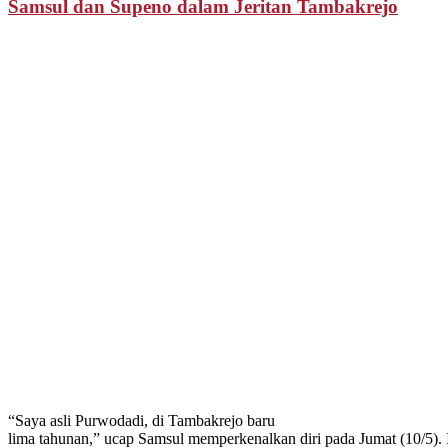
Samsul dan Supeno dalam Jeritan Tambakrejo
“Saya asli Purwodadi, di Tambakrejo baru
lima tahunan,” ucap Samsul memperkenalkan diri pada Jumat (10/5). I