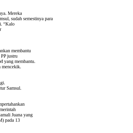
inya. Mereka
msul, sudah semestinya para
i. “Kalo
r
gankan membantu
PP justru
SM yang membantu.
n mencekik.
gi.
tur Samsul.
empertahankan
emerintah
amali Juana yang
M) pada 13