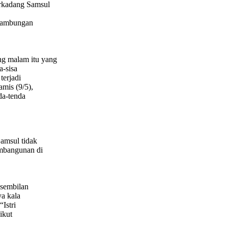
erkadang Samsul
 sambungan
ng malam itu yang
a-sisa
terjadi
mis (9/5),
da-tenda
Samsul tidak
embangunan di
 sembilan
a kala
 “
Istri
ikut