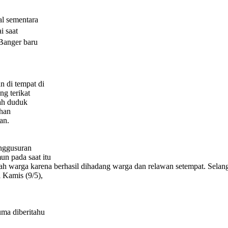
al sementara
i saat
 Banger baru
 di tempat di
ng terikat
gah duduk
uhan
an.
enggusuran
un pada saat itu
 warga karena berhasil dihadang warga dan relawan setempat. Selan
i Kamis (9/5),
uma diberitahu