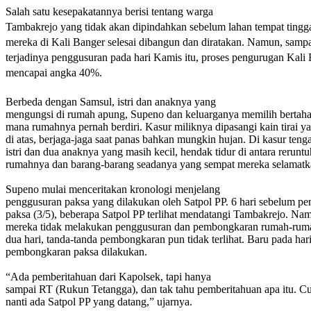
Salah satu kesepakatannya berisi tentang warga
Tambakrejo yang tidak akan dipindahkan sebelum lahan tempat tingg
mereka di Kali Banger selesai dibangun dan diratakan. Namun, sampa
terjadinya penggusuran pada hari Kamis itu, proses pengurugan Kali
mencapai angka 40%.
Berbeda dengan Samsul, istri dan anaknya yang
mengungsi di rumah apung, Supeno dan keluarganya memilih bertahan
mana rumahnya pernah berdiri. Kasur miliknya dipasangi kain tirai ya
di atas, berjaga-jaga saat panas bahkan mungkin hujan. Di kasur ten
istri dan dua anaknya yang masih kecil, hendak tidur di antara rerunt
rumahnya dan barang-barang seadanya yang sempat mereka selamatk
Supeno mulai menceritakan kronologi menjelang
penggusuran paksa yang dilakukan oleh Satpol PP. 6 hari sebelum p
paksa (3/5), beberapa Satpol PP terlihat mendatangi Tambakrejo. Nam
mereka tidak melakukan penggusuran dan pembongkaran rumah-rumah
dua hari, tanda-tanda pembongkaran pun tidak terlihat. Baru pada har
pembongkaran paksa dilakukan.
“Ada pemberitahuan dari Kapolsek, tapi hanya
sampai RT (Rukun Tetangga), dan tak tahu pemberitahuan apa itu. C
nanti ada Satpol PP yang datang,” ujarnya.