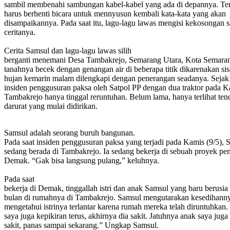
sambil membenahi sambungan kabel-kabel yang ada di depannya. T
harus berhenti bicara untuk mennyusun kembali kata-kata yang akan
disampaikannya. Pada saat itu, lagu-lagu lawas mengisi kekosongan
ceritanya.
Cerita Sam
sul dan lagu-lagu lawas silih
berganti menemani Desa Tambakrejo, Semarang Utara, Kota Semara
tanahnya becek dengan genangan air di beberapa titik dikarenakan sis
hujan kemarin malam dilengkapi dengan penerangan seadanya. Sejak 
insiden penggusuran paksa oleh Satpol PP dengan dua traktor pada Ka
Tambakrejo hanya tinggal reruntuhan. Belum lama, hanya terlihat ten
darurat yang mulai didirikan.
Samsul adalah seorang buruh bangunan.
Pada saat insiden penggusuran paksa yang terjadi pada Kamis (9/5), 
sedang berada di Tambakrejo. Ia sedang bekerja di sebuah proyek p
Demak. “Gak bisa langsung pulang,” keluhnya.
Pada saat
bekerja di Demak, tinggallah istri dan anak Samsul yang baru berusia
bulan di rumahnya di Tambakrejo. Samsul mengutarakan kesedihanny
mengetahui istrinya terlantar karena rumah mereka telah diruntuhkan.
saya juga kepikiran terus, akhirnya dia sakit. Jatuhnya anak saya juga 
sakit, panas sampai sekarang.” Ungkap Samsul.