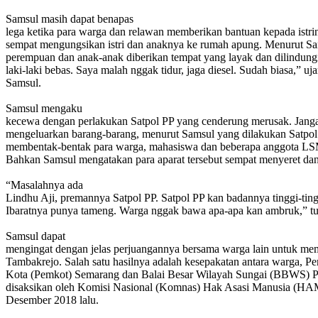
Samsul masih dapat benapas
lega ketika para warga dan relawan memberikan bantuan kepada istr
sempat mengungsikan istri dan anaknya ke rumah apung. Menurut Sa
perempuan dan anak-anak diberikan tempat yang layak dan dilindung
laki-laki bebas. Saya malah nggak tidur, jaga diesel. Sudah biasa,” uja
Samsul.
Samsul mengaku
kecewa dengan perlakukan Satpol PP yang cenderung merusak. Jan
mengeluarkan barang-barang, menurut Samsul yang dilakukan Satpol 
membentak-bentak para warga, mahasiswa dan beberapa anggota L
Bahkan Samsul mengatakan para aparat tersebut sempat menyeret da
“Masalahnya ada
Lindhu Aji, premannya Satpol PP. Satpol PP kan badannya tinggi-ting
Ibaratnya punya tameng. Warga nggak bawa apa-apa kan ambruk,” tu
Samsul dapat
mengingat dengan jelas perjuangannya bersama warga lain untuk m
Tambakrejo. Salah satu hasilnya adalah kesepakatan antara warga, P
Kota (Pemkot) Semarang dan Balai Besar Wilayah Sungai (BBWS) P
disaksikan oleh Komisi Nasional (Komnas) Hak Asasi Manusia (HA
Desember 2018 lalu.