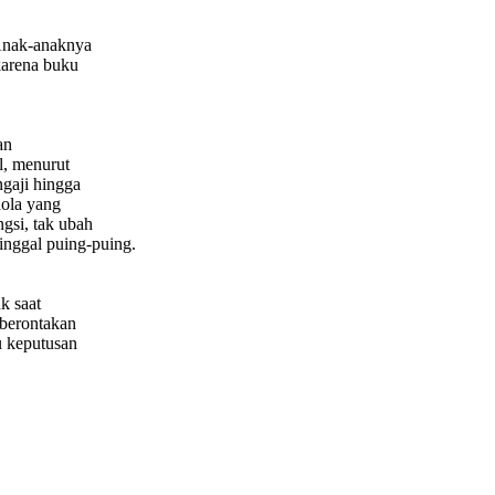
 Anak-anaknya
karena buku
an
l, menurut
gaji hingga
ola yang
gsi, tak ubah
inggal puing-puing.
k saat
mberontakan
u keputusan