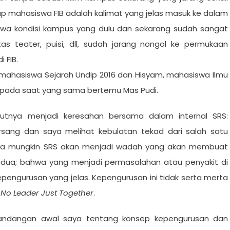
 mahasiswa FIB adalah kalimat yang jelas masuk ke dalam
bahwa kondisi kampus yang dulu dan sekarang sudah sangat
as teater, puisi, dll, sudah jarang nongol ke permukaan
i FIB.
 mahasiswa Sejarah Undip 2016 dan Hisyam, mahasiswa Ilmu
i pada saat yang sama bertemu Mas Pudi.
tnya menjadi keresahan bersama dalam internal SRS:
rsang dan saya melihat kebulatan tekad dari salah satu
isa mungkin SRS akan menjadi wadah yang akan membuat
edua; bahwa yang menjadi permasalahan atau penyakit di
epengurusan yang jelas. Kepengurusan ini tidak serta merta
u
No Leader Just Together
.
andangan awal saya tentang konsep kepengurusan dan