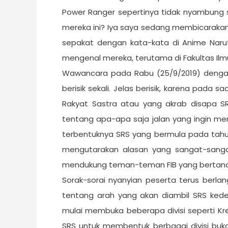
Power Ranger sepertinya tidak nyambung s
mereka ini? Iya saya sedang membicarakan: P
sepakat dengan kata-kata di Anime Narut
mengenal mereka, terutama di Fakultas Ilmu
Wawancara pada Rabu (25/9/2019) dengan
berisik sekali. Jelas berisik, karena pada
Rakyat Sastra atau yang akrab disapa SR
tentang apa-apa saja jalan yang ingin m
terbentuknya SRS yang bermula pada tahun 
mengutarakan alasan yang sangat-sangat
mendukung teman-teman FIB yang bertandin
Sorak-sorai nyanyian peserta terus berla
tentang arah yang akan diambil SRS ke
mulai membuka beberapa divisi seperti Kre
SRS untuk membentuk berbagai divisi buka