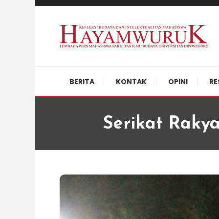
Skip
To
Content
Refleksi Budaya dan Intelektualitas Mahasiswa
LPM Hayamwuruk
BERITA
KONTAK
OPINI
RE
Serikat Rakya