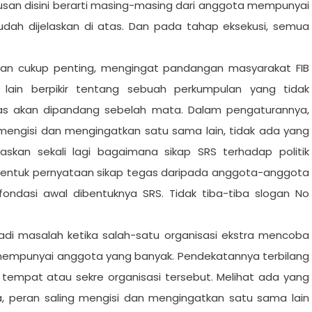
usan disini berarti masing-masing dari anggota mempunyai
udah dijelaskan di atas. Dan pada tahap eksekusi, semua
n cukup penting, mengingat pandangan masyarakat FIB
lain berpikir tentang sebuah perkumpulan yang tidak
as akan dipandang sebelah mata. Dalam pengaturannya,
engisi dan mengingatkan satu sama lain, tidak ada yang
laskan sekali lagi bagaimana sikap SRS terhadap politik
 bentuk pernyataan sikap tegas daripada anggota-anggota
fondasi awal dibentuknya SRS. Tidak tiba-tiba slogan No
jadi masalah ketika salah-satu organisasi ekstra mencoba
mempunyai anggota yang banyak. Pendekatannya terbilang
tempat atau sekre organisasi tersebut. Melihat ada yang
a, peran saling mengisi dan mengingatkan satu sama lain