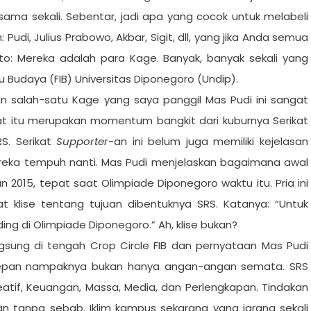
ama sekali. Sebentar, jadi apa yang cocok untuk melabeli
udi, Julius Prabowo, Akbar, Sigit, dll, yang jika Anda semua
o: Mereka adalah para Kage. Banyak, banyak sekali yang
 Budaya (FIB) Universitas Diponegoro (Undip).
 salah-satu Kage yang saya panggil Mas Pudi ini sangat
 saat itu merupakan momentum bangkit dari kuburnya Serikat
S. Serikat
Supporter
-an ini belum juga memiliki kejelasan
ereka tempuh nanti. Mas Pudi menjelaskan bagaimana awal
2015, tepat saat Olimpiade Diponegoro waktu itu. Pria ini
 klise tentang tujuan dibentuknya SRS. Katanya: “Untuk
g di Olimpiade Diponegoro.” Ah, klise bukan?
ngsung di tengah Crop Circle FIB dan pernyataan Mas Pudi
depan nampaknya bukan hanya angan-angan semata. SRS
atif, Keuangan, Massa, Media, dan Perlengkapan. Tindakan
n tanpa sebab. Iklim kampus sekarang yang jarang sekali