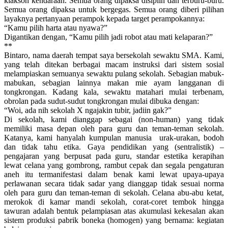
klakson kendaraan. Semua orang dipaksa disiplin dan terburu-buru.
Semua orang dipaksa untuk bergegas. Semua orang diberi pilihan
layaknya pertanyaan perampok kepada target perampokannya:
“Kamu pilih harta atau nyawa?”
Digantikan dengan, “Kamu pilih jadi robot atau mati kelaparan?”
**
Bintaro, nama daerah tempat saya bersekolah sewaktu SMA. Kami,
yang telah ditekan berbagai macam instruksi dari sistem sosial
melampiaskan semuanya sewaktu pulang sekolah. Sebagian mabuk-
mabukan, sebagian lainnya makan mie ayam langganan di
tongkrongan. Kadang kala, sewaktu matahari mulai terbenam,
obrolan pada sudut-sudut tongkrongan mulai dibuka dengan:
“Woi, ada nih sekolah X ngajakin tubir, jadiin gak?”
Di sekolah, kami dianggap sebagai (non-human) yang tidak
memiliki masa depan oleh para guru dan teman-teman sekolah.
Katanya, kami hanyalah kumpulan manusia urak-urakan, bodoh
dan tidak tahu etika. Gaya pendidikan yang (sentralistik) –
pengajaran yang berpusat pada guru, standar estetika kerapihan
lewat celana yang gombrong, rambut cepak dan segala pengaturan
aneh itu termanifestasi dalam benak kami lewat upaya-upaya
perlawanan secara tidak sadar yang dianggap tidak sesuai norma
oleh para guru dan teman-teman di sekolah. Celana abu-abu ketat,
merokok di kamar mandi sekolah, corat-coret tembok hingga
tawuran adalah bentuk pelampiasan atas akumulasi kekesalan akan
sistem produksi pabrik boneka (homogen) yang bernama: kegiatan