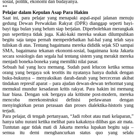
sosial, politik, ekonomi dan budayanya.
**
Pelajar dalam Kepulan Asap Para Hakim
Saat ini, para pelajar yang menapaki aspal-aspal jalanan menuju
gedung Dewan Perwakilan Rakyat (DPR) dianggap seperti bayi-
bayi tiga bulan yang belum siap berjalan. Diperbolehkan merangkak
pun sepertinya tidak juga. Kaki-kaki mereka seakan dilumpuhkan
begitu saja tanpa pernah memperdebatkan hal-hal yang telah saya
tuliskan di atas. Tentang bagaimana mereka dididik sejak SD sampai
SMA, bagaimana tekanan ekonomi-sosial, bagaimana kota Jakarta
secara sosiologis dan segala hal tentang sistem yang merakit mereka
menjadi boneka-boneka yang memiliki nilai pasar.
Sebuah hal yang lucu memang. Sudah pasti lelucon ketika semua
orang yang bergaya sok teoritis itu nyatanya hanya duduk dengan
buku-bukunya – menyaksikan darah-darah yang berceceran akibat
tindakan represif aparat – para ajudan dewan-dewan terhormat yang
memukul mundur kesadaran kritis rakyat. Para hakim ini memang
luar biasa. Dengan sok bergaya ala kritisme post-modern, mereka
mencoba merekonstruksi definisi perlawanan dengan
menyingkirkan peran perasaan dan proses dialektika-historis yang
terjadi.
Para pelajar, di tengah pertanyaan, “Jadi robot atau mati kelaparan,”
hanya tahu nurani ketika melihat para kakaknya dilibas gas air mata.
Tuntutan agar tidak mati di Jakarta mereka lupakan begitu saja –
semua itu demi menghancurkan status quo yang selalu