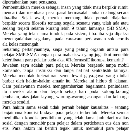
dipertahankan para penguasa.
Pembentukkan mereka sebagai insan yang tidak mau berpikir rumit,
mencari dan membaca pasal-pasal bermasalah bukan datang secara
tiba-tiba. Sejak awal, mereka memang tidak pernah diajarkan
berpikir secara filosofis tentang segala sesuatu yang telah ada atau
sedang terjadi selama kurang-lebih 9 tahun lamanya (SD-SMA).
Mereka yang telah lama tunduk pada sistem, tiba-tiba saja dipaksa
menengadahkan segalanya pada cara-cara perlawanan sok teoritis
ala kelas menengah.
Sekarang pertanyaannya, siapa yang paling organik antara para
pelajar SMP-SMA dengan para mahasiswa yang juga ikut mencibir
keterlibatan para pelajar pada aksi #ReformasiDikorupsi kemarin?
Jawaban saya adalah para pelajar. Mereka bergerak tanpa mobil
komando, tanpa instruksi dan tanpa hal-hal sentralistik lainnya.
Mereka menolak keteraturan semu lewat gaya-gaya yang dinilai
barbar oleh hakim-hakim amatir itu. Mereka ini hidup di jalanan.
Cara perlawanan mereka menggambarkan bagaimana penindasan
itu mereka alami dan terjadi setiap hari pada kolong-kolong
jembatan, atas jalan layang, warung-warung asongan dan keluarga
mereka sendiri.
Para hakim sama sekali tidak pernah belajar kausalitas – tentang
bagaimana kondisi budaya para pelajar terbentuk. Mereka semua
menihilkan kondisi pendidikan yang telah lama jauh dari realitas
sosial dengan mencibir para pelajar dalam perdebatan etis dan non
etis. Para hakim ini berdiri tegak untuk memukul para pelajar