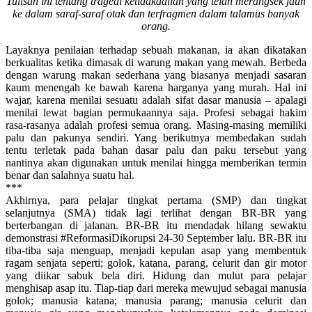
Tulisan ini tentang tragedi ketidakadilan yang telah merangsek jauh
ke dalam saraf-saraf otak dan terfragmen dalam talamus banyak
orang.
Layaknya penilaian terhadap sebuah makanan, ia akan dikatakan
berkualitas ketika dimasak di warung makan yang mewah. Berbeda
dengan warung makan sederhana yang biasanya menjadi sasaran
kaum menengah ke bawah karena harganya yang murah. Hal ini
wajar, karena menilai sesuatu adalah sifat dasar manusia – apalagi
menilai lewat bagian permukaannya saja. Profesi sebagai hakim
rasa-rasanya adalah profesi semua orang. Masing-masing memiliki
palu dan pakunya sendiri. Yang berikutnya membedakan sudah
tentu terletak pada bahan dasar palu dan paku tersebut yang
nantinya akan digunakan untuk menilai hingga memberikan termin
benar dan salahnya suatu hal.
***
Akhirnya, para pelajar tingkat pertama (SMP) dan tingkat
selanjutnya (SMA) tidak lagi terlihat dengan BR-BR yang
berterbangan di jalanan. BR-BR itu mendadak hilang sewaktu
demonstrasi #ReformasiDikorupsi 24-30 September lalu. BR-BR itu
tiba-tiba saja menguap, menjadi kepulan asap yang membentuk
ragam senjata seperti; golok, katana, parang, celurit dan gir motor
yang diikar sabuk bela diri. Hidung dan mulut para pelajar
menghisap asap itu. Tiap-tiap dari mereka mewujud sebagai manusia
golok; manusia katana; manusia parang; manusia celurit dan