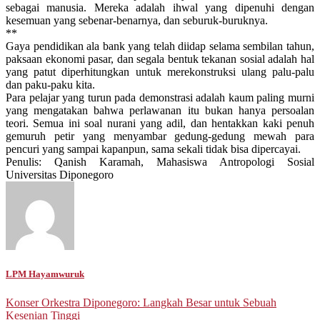
sebagai manusia. Mereka adalah ihwal yang dipenuhi dengan
kesemuan yang sebenar-benarnya, dan seburuk-buruknya.
**
Gaya pendidikan ala bank yang telah diidap selama sembilan tahun,
paksaan ekonomi pasar, dan segala bentuk tekanan sosial adalah hal
yang patut diperhitungkan untuk merekonstruksi ulang palu-palu
dan paku-paku kita.
Para pelajar yang turun pada demonstrasi adalah kaum paling murni
yang mengatakan bahwa perlawanan itu bukan hanya persoalan
teori. Semua ini soal nurani yang adil, dan hentakkan kaki penuh
gemuruh petir yang menyambar gedung-gedung mewah para
pencuri yang sampai kapanpun, sama sekali tidak bisa dipercayai.
Penulis: Qanish Karamah, Mahasiswa Antropologi Sosial
Universitas Diponegoro
LPM Hayamwuruk
Post
Konser Orkestra Diponegoro: Langkah Besar untuk Sebuah
Kesenian Tinggi