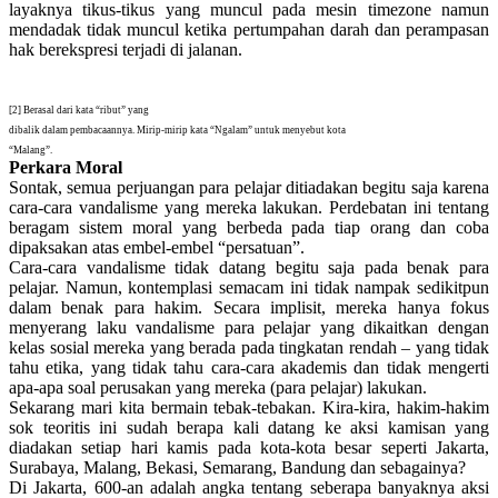
layaknya tikus-tikus yang muncul pada mesin timezone namun
mendadak tidak muncul ketika pertumpahan darah dan perampasan
hak berekspresi terjadi di jalanan.
[2]
Berasal dari kata “ribut” yang
dibalik dalam pembacaannya. Mirip-mirip kata “Ngalam” untuk menyebut kota
“Malang”.
Perkara Moral
Sontak, semua perjuangan para pelajar ditiadakan begitu saja karena
cara-cara vandalisme yang mereka lakukan. Perdebatan ini tentang
beragam sistem moral yang berbeda pada tiap orang dan coba
dipaksakan atas embel-embel “persatuan”.
Cara-cara vandalisme tidak datang begitu saja pada benak para
pelajar. Namun, kontemplasi semacam ini tidak nampak sedikitpun
dalam benak para hakim. Secara implisit, mereka hanya fokus
menyerang laku vandalisme para pelajar yang dikaitkan dengan
kelas sosial mereka yang berada pada tingkatan rendah – yang tidak
tahu etika, yang tidak tahu cara-cara akademis dan tidak mengerti
apa-apa soal perusakan yang mereka (para pelajar) lakukan.
Sekarang mari kita bermain tebak-tebakan. Kira-kira, hakim-hakim
sok teoritis ini sudah berapa kali datang ke aksi kamisan yang
diadakan setiap hari kamis pada kota-kota besar seperti Jakarta,
Surabaya, Malang, Bekasi, Semarang, Bandung dan sebagainya?
Di Jakarta, 600-an adalah angka tentang seberapa banyaknya aksi