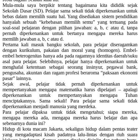
Mula-mula saya berpikir tentang bagaimana kita dididik sejak
Sekolah Dasar (SD). Pelajar sama sekali tidak diperkenankan untuk
bebas dalam memilih suatu hal. Yang disediakan sistem pendidikan
hanyalah sebuah “kebebasan memilih semu” yang tertuang pada
soal-soal pelajaran dengan pilihan jawaban: a, b, c atau d, tanpa
pernah diperkenankan untuk bertanya mengapa mereka harus
memilih jawaban a, b, c atau d.
Pertama kali masuk bangku sekolah, para pelajar diseragamkan
dengan kurikulum, pakaian dan moral yang (homogen). Embel-
embel heterogenitas hanya ada pada ragamnya identitas daerah/suku
asal para pelajar. Selebihnya, pelajar hanya diperkenankan untuk
menghafal ketentuan sebagai seorang insinyur, pegawai bank,
pengusaha, akuntan dan ragam profesi beraroma “paksaan ekonomi
pasar” lainnya.
Sejak awal, pelajar tidak pernah diperkenankan untuk
mempertanyakan mengapa matematika harus dipelajari – apalagi
diperkenankan untuk mempertanyakan mengapa Tuhan
menciptakannya. Sama sekali! Para pelajar sama sekali tidak
diperkenankan menjadi manusia yang merdeka.
Para pelajar dipaksa untuk tidak mengetahui; siapa mereka,
mengapa mereka ada, mengapa mereka harus belajar dan apa
sebenarnya dunia ini?
Hidup di kota macam Jakarta, sekaligus hidup dalam pentas teater
yang mengadaptasi kisah padatnya lalu-lintas dengan riuh suara