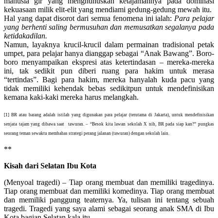
manusia gir yang menghunuskan ketajamannya pada dominasi
kekuasaan milik elit-elit yang mendiami gedung-gedung mewah itu.
Hal yang dapat disorot dari semua fenomena ini ialah:
Para pelajar
yang berhenti saling bermusuhan dan memusatkan segalanya pada
ketidakadilan.
Namun, layaknya krucil-krucil dalam permainan tradisional petak
umpet, para pelajar hanya dianggap sebagai “Anak Bawang”. Boro-
boro menyampaikan ekspresi atas ketertindasan – mereka-mereka
ini,
tak sedikit pun diberi
ruang para hakim untuk merasa
“tertindas”. Bagi para hakim, mereka hanyalah kuda pacu yang
tidak memiliki kehendak bebas sedikitpun untuk mendefinisikan
kemana kaki-kaki mereka harus melangkah.
[1]
BR atau barang adalah istilah yang digunakan para pelajar (terutama di Jakarta), untuk mendefinisikan
senjata tajam yang dibawa saat tawuran. – “Besok kita lawan sekolah X nih, BR pada siap kan?” pungkas
seorang teman sewaktu membahas strategi perang jalanan (tawuran) dengan sekolah lain.
**
Kisah dari Selatan Ibu Kota
(Menyoal tragedi) – Tiap orang membuat dan memiliki tragedinya.
Tiap orang membuat dan memiliki komedinya. Tiap orang membuat
dan memiliki panggung teaternya. Ya, tulisan ini tentang sebuah
tragedi. Tragedi yang saya alami sebagai seorang anak SMA di Ibu
Kota bagian Selatan kala itu.