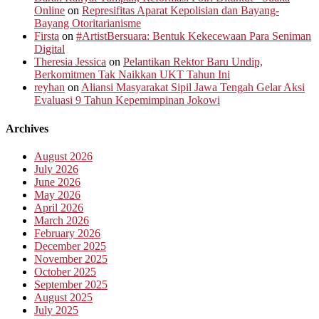
Online
on
Represifitas Aparat Kepolisian dan Bayang-
Bayang Otoritarianisme
Firsta
on
#ArtistBersuara: Bentuk Kekecewaan Para Seniman
Digital
Theresia Jessica
on
Pelantikan Rektor Baru Undip,
Berkomitmen Tak Naikkan UKT Tahun Ini
reyhan
on
Aliansi Masyarakat Sipil Jawa Tengah Gelar Aksi
Evaluasi 9 Tahun Kepemimpinan Jokowi
Archives
August 2026
July 2026
June 2026
May 2026
April 2026
March 2026
February 2026
December 2025
November 2025
October 2025
September 2025
August 2025
July 2025