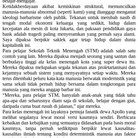
belajar-mengajar.
Ketidakberdayaan akibat kemiskinan struktural, memunculkan
manusia-manusia abnormal (seperti kami) yang dianggap menganut
ideologi barbarisme oleh publik. Tekanan untuk merubah nasib di
tengah modal ekonomi keluarga yang sedikit, hidup dalam
kecepatan ala mesin di kota Jakarta, dan paksaan pendidikan gaya
bank adalah tragedi paling menyeramkan yang pernah saya alami.
Saya dipaksa berpikir saklek agar tetap hidup dalam dunia
kapitalistik ini.
Para pelajar Sekolah Teknik Menengah (STM) adalah salah satu
contoh yang lain. Mereka dipaksa menjadi seorang yang santun dan
berbudaya tinggi ala kelas menengah kota yang super dewa itu.
Mereka dipaksa melupakan segala tekanan atas proletarianisasi dan
kejamnya sebuah sistem yang menyayatnya setiap waktu. Mereka
terus ditembaki peluru kata-kata manusia berwatak modernistik yang
sama sekali tidak pernah hidup bersama dalam tongkrongan para
manusia yang mereka anggap barbar ini.
“Mereka, para pelajar STM, hanyalah anak-anak yang tidak tahu
apa-apa dan seharusnya diam saja di sekolah, belajar dengan giat,
daripada cuma buat rusuh di jalanan,” ujar mereka.
Para kelas menengah ini layaknya pemuja fanatik dewa Apollo yang
melihat segalanya lewat moral versi kaumnya sendiri. Berbicara
kebaikan dan kebajikan yang semuanya didasarkan pada basis moral
kaumnya, tanpa pernah sedikitpun berpikir lewat kausalitas-
kausalitas ilmiah tentang kondisi deterministik manusia atas faktor