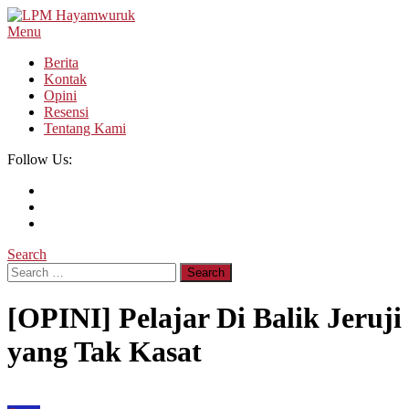
Skip
To
Menu
LPM Hayamwuruk
Refleksi Budaya dan Intelektualitas Mahasiswa
Content
Berita
Kontak
Opini
Resensi
Tentang Kami
Follow Us:
Search
Search
for:
[OPINI] Pelajar Di Balik Jeruji
yang Tak Kasat