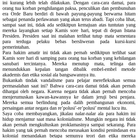
ini kurang lebih telah dilakukan. Dengan cara-cara damai, para
orang tua korban penghilangan paksa, penculikan dan pembunuhan
era Orde Baru berdiri di bawah payung-payung berwarna hitam
sebagai penanda perlawanan yang akan terus abadi. Tapi coba lihat,
sampai saat ini, tidak ada sedikitpun kemajuan atas tuntutan yang
mereka layangkan setiap Kamis sore hari, tepat di depan Istana
Presiden. Presiden saat ini malahan terlihat tutup mata sementara
para terduga pelaku bebas bersliweran pada kursi-kursi
pemerintahan.
Para hakim amatir ini tidak akan pernah sedikitpun terlihat saat
Kamis sore hari di samping para orang tua korban yang kehilangan
sanubari tercintanya. Mereka menutup mata, telinga dan
menundukkan kepalan tangan dibalik embel-embel metode
akademis dan etika sosial ala bangsawannya itu.
Bukankah tindak vandalisme para pelajar merefleksikan semua
permasalahan saat ini? Bahwa cara-cara damai tidak akan pernah
dihargai oleh negara. Karena negara tidak akan pernah mencoba
menjerumuskan kawan-kawannya ke dalam jeruji besi penjara.
Mereka semua berlindung pada dalih pembangunan ekonomi,
persaingan antar negara dan re’polusi’-re’polusi’ mental lucu itu.
Saya coba membayangkan, jikalau nalar-nalar ala para hakim ini
hidup menjamur saat masa kolonialisme. Mungkin negara ini tidak
akan pernah mengkultuskan proklamasinya sampai sekarang. Para
hakim yang tak pernah mencoba merasakan kondisi penindasan era
kolonial menandakan betapa semunya teori dan etika mereka