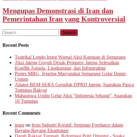
Mengupas Demonstrasi di Iran dan
Pemerintahan Iran yang Kontroversial
Search
for:
Recent Posts
Teatrikal Londo Ireng Warnai Aksi Kamisan di Semarang
Aksi Jateng Guyub Desak Pemprov Jateng Selesaikan
Konflik Agraria, Lingkungan, dan Infrastruktur
Protes MBG, Jejaring Masyarakat Semarang Gelar Dapur
Umum
Aliansi BEM SERA Geruduk DPRD Jateng, Suarakan Panca
Tuntutan Rakyat
Mahasiswa Undip Gelar Aksi “Indonesia Sekarat”, Suarakan
10 Tuntutan
Recent Comments
inara
on
Ironi Industri Kreatif: Seniman Freelance dalam
Bayang-Bayang Eksploitasi
Darah Rakyat Tumpah, Reformasi Polri Dituntut - Suaka