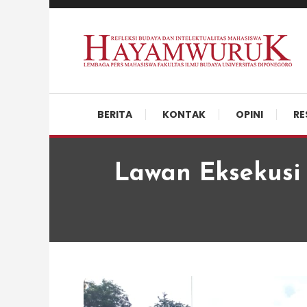
Skip
To
Content
Refleksi Budaya dan Intelektualitas Mahasiswa
LPM Hayamwuruk
BERITA
KONTAK
OPINI
RE
Lawan Eksekusi