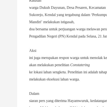
Ratusan
warga Dukuh Dayunan, Desa Pesaren, Kec
amatan
Sukorejo, Kendal yang tergabung dalam
‘
Perkumpu
Mandiri
’
melakukan istigasah,
doa bersama untuk perjuangan warga melawan pera
Pengadilan Negeri (PN) Kendal pada Selasa, 21 Ja
Aksi
ini juga merupakan respon warga untuk menolak k
akan melakukan penelitian
Constatering
ke lokasi lahan sengketa. Penelitian ini adalah tah
melakukan eksekusi lahan warga.
Dalam
siaran pers yang diterima Hayamwuruk, kedatanga