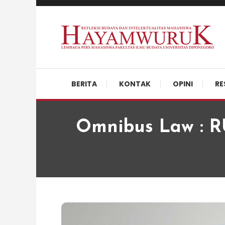
Skip
To
Content
Refleksi Budaya dan Intelektualitas Mahasiswa
LPM Hayamwuruk
BERITA
KONTAK
OPINI
RE
Omnibus Law : R