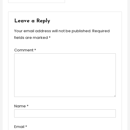
navigation
Leave a Reply
Your email address will not be published.
Required
fields are marked
*
Comment
*
Name
*
Email
*