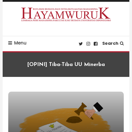
Skip
To
Content
Refleksi Budaya dan Intelektualitas Mahasiswa
LPM Hayamwuruk
Menu
Search
[OPINI] Tiba-Tiba UU Minerba