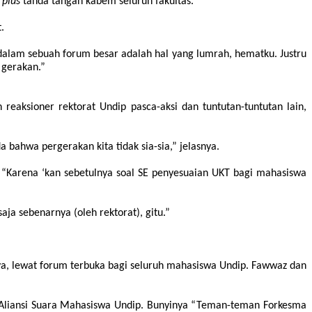
o
plus
tanda tangan kabem seluruh fakultas.”
.
alam sebuah forum besar adalah hal yang lumrah, hematku. Justru
 gerakan.”
reaksioner rektorat Undip pasca-aksi dan tuntutan-tuntutan lain
,
 bahwa pergerakan kita tidak sia-sia,” jelasnya.
h. “Karena ‘kan sebetulnya soal SE penyesuaian UKT bagi mahasiswa
ja sebenarnya (oleh rektorat), gitu.”
a, lewat forum terbuka bagi seluruh mahasiswa Undip. Fawwaz dan
 Aliansi Suara Mahasiswa Undip. Bunyinya “Teman-teman Forkesma