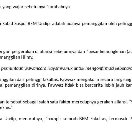
tu yang wajar sebetulnya
,
”
tambahnya.
Kabid Sospol BEM Undip, adalah adanya pemanggilan oleh petinggi 
ngan pergerakan di aliansi sebelumnya dan “besar kemungkinan (ada)
emanggilan Hilmy.
an permintaan wawancara Hayamwuruk untuk mengonfirmasi kebenaran 
anggilan dari petinggi fakultas. Fawwaz mengaku ia secara langsu
 Soal pemanggilan dirinya, Fawwaz tidak bisa bercerita lebih jauh
tersebut sebagai salah satu faktor meredupnya gerakan aliansi. “Sa
eknis.”
 Undip, menurutnya, “hampir seluruh BEM Fakultas, termasuk Psi