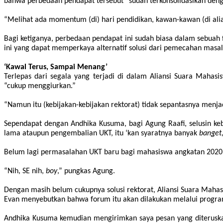
bahwa perbedaan pendapat tersebut “sudah terkonsolidasikan denga
“Melihat ada momentum (di) hari pendidikan, kawan-kawan (di alian
Bagi ketiganya, perbedaan pendapat ini sudah biasa dalam sebuah 
ini yang dapat memperkaya alternatif solusi dari pemecahan masal
‘Kawal Terus, Sampai Menang’
Terlepas dari segala yang terjadi di dalam Aliansi Suara Mahas
“cukup menggiurkan.”
“Namun itu (kebijakan-kebijakan rektorat) tidak sepantasnya menjad
Sependapat dengan Andhika Kusuma, bagi Agung Raa
f
i, selusin 
lama ataupun pengembalian UKT, itu ‘kan syaratnya banyak
banget
Belum lagi permasalahan UKT baru bagi mahasiswa angkatan 2020 yang
“Nih, SE nih,
boy
,” pungkas Agung.
Dengan masih belum cukupnya solusi rektorat, Aliansi Suara Mah
Ev
a
n menyebutkan bahwa forum itu akan dilakukan melalui progra
Andhika Kusuma kemudian mengirimkan saya pesan yang diteruska