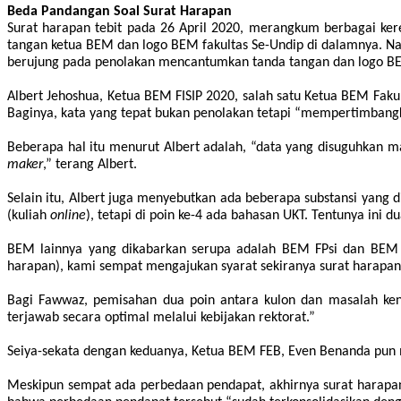
Beda Pandangan Soal Surat Harapan
Surat harapan tebit pada 26 April 2020, merangkum berbagai ker
tangan ketua BEM dan logo BEM fakultas Se-Undip di dalamnya. N
berujung pada penolakan mencantumkan tanda tangan dan logo BE
Albert Jehoshua, Ketua BEM FISIP 2020, salah satu Ketua BEM Fa
Baginya, kata yang tepat bukan penolakan tetapi “mempertimbangk
Beberapa hal itu menurut Albert adalah, “data yang disuguhkan m
maker
,” terang Albert.
Selain itu, Albert juga menyebutkan ada beberapa substansi yang d
(kuliah
online
), tetapi di poin ke-4 ada bahasan UKT. Tentunya ini 
BEM lainnya yang di
k
abar
kan
serupa adalah BEM FPsi dan BEM F
harapan), kami sempat mengajukan syarat sekiranya surat harapan 
Bagi Fawwaz, pemisahan dua poin antara kulon dan masalah ke
terjawab secara optimal melalui kebijakan rektorat.”
Seiya-sekata dengan keduanya, Ketua BEM FEB, Even Benanda pun m
Meskipun sempat ada perbedaan pendapat, akhirnya surat harapa