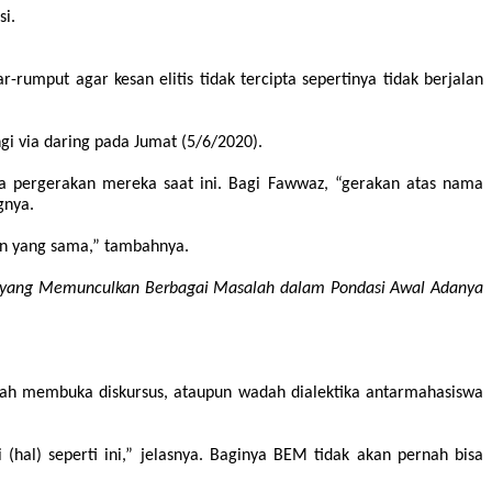
i.
umput agar kesan elitis tidak tercipta sepertinya tidak berjalan
gi via daring pada Jumat (5/6/2020).
ya pergerakan mereka saat ini. Bagi Fawwaz, “gerakan atas nama
gnya.
an yang sama,”
tambahnya
.
T yang Memunculkan Berbagai Masalah dalam Pondasi Awal Adanya
rnah membuka diskursus, ataupun wadah dialektika antarmahasiswa
(hal) seperti ini,” jelasnya. Baginya BEM tidak akan pernah bisa