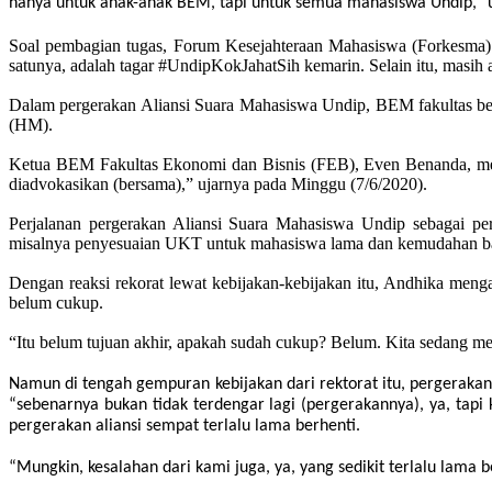
hanya untuk anak-anak BEM, tapi untuk semua mahasiswa Undip,” 
Soal pembagian tugas, Forum Kesejahteraan Mahasiswa (Forkesma) b
satunya, adalah tagar #UndipKokJahatSih kemarin. Selain itu, masih a
Dalam pergerakan Aliansi Suara Mahasiswa Undip, BEM fakultas berp
(HM)
.
Ketua BEM Fakultas Ekonomi dan Bisnis (FEB), Even Benanda, menj
diadvokasikan (bersama),” ujarnya pada Minggu (7/6/2020).
Perjalanan pergerakan Aliansi Suara Mahasiswa Undip sebagai p
misalnya penyesuaian UKT untuk mahasiswa lama dan kemudahan b
Dengan reaksi rekorat lewat kebijakan-kebijakan itu, Andhika menga
belum cukup.
“Itu belum tujuan akhir, apakah sudah cukup? Belum. Kita sedang me
Namun di tengah gempuran kebijakan dari rektorat itu, pergerakan d
“sebenarnya bukan tidak terdengar lagi (pergerakannya), ya, t
pergerakan aliansi sempat terlalu lama berhenti.
“Mungkin, kesalahan dari kami juga
,
ya, yang sedikit terlalu lama 