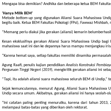
Mengapa bisa demikian? Andhika dan beberapa ketua BEM Fakultas
‘Hanya Milik BEM’
Metode
bottom-up
yang digunakan Aliansi Suara Mahasiswa Undip,
begitu baik. Ketua BEM Fakultas Psikologi (FPsi), Fawwaz Mishbah,
“Memang perlu diakui jika gerakan (aliansi) kemarin belumberhasil
Kesan eksklusifnya gerakan Aliansi Suara Mahasiswa Undip bagi
mahasiswa saat ini dan ke depannya harus mampu menjangkau irisan
“Karena hemat saya, setiap fakultas memiliki dinamika permasal
Agung Raa
f
i, penulis kajian pendidikan
Analisis Konstruksi Pemb
Perguruan Tinggi Negeri (2019),
mengkritik gerakan aliansi ini seb
“Tapi, itu adalah aliansi suara mahasiswa seluruh BEM di Undip,” t
Sejak kemunculannya, menurut Agung, Aliansi Suara Mahasiswa Un
Undip secara umum. Akibatnya, gerakan aliansi ini hanya seolah-ol
“Ini cat
at
an paling penting menurutku, karena dari tahun 2013, 2
melampaui batas-batas yang diberikan oleh rektorat.