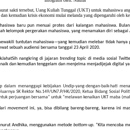
Infografis oleh: Naufal
urat sakti tersebut, Uang Kuliah Tunggal (UKT) untuk mahasiswa angk
 dan kemudian krisis ekonomi mulai melanda yang dipengaruhi oleh k
ahasiswa baru pun
menuai protes dari kalangan mahasiswa
. Bula
buah kelompok pergerakan mahasiswa, yang menamakan diri sebagai 
mewakili tuntutan mahasiswa—yang kemudian melebar tidak hanya 
ewat sebuah audiensi bersama tanggal 23 April 2020.
kJahatSih nangkring di jajaran
trending topic
di media sosial Twitt
u naik dan kemudian tenggelam
dan
menjelma
menjadi
jejak digital y
p dalam menanggapi kebijakan Undip-yang-dengan-baik-hati men
uarnya SK Rektor No.149/UN7.P/HK/2020, Ketua Bidang Sosial Politi
bentuk perjuangan bersama” untuk “melawan kenaikan UKT maba
(mah
dari
movement
ini, ya, bisa dibilang bareng-bareng, karena ini ma
 menurut Andhika, menggunakan metode
bottom-up
. “Kita mencoba 