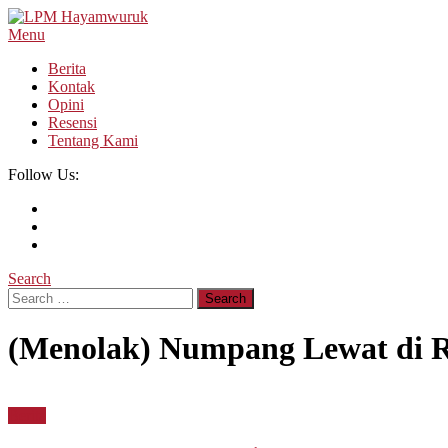
Skip
To
Menu
LPM Hayamwuruk
Refleksi Budaya dan Intelektualitas Mahasiswa
Content
Berita
Kontak
Opini
Resensi
Tentang Kami
Follow Us:
Search
Search
for:
(Menolak) Numpang Lewat di R
Berita