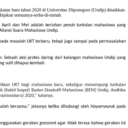
atan baru tahun 2020 di Universitas Diponegoro (Undip) dinaikkan.
ebijakan semuanya-serba-di-rumah.
n April dan Mei adalah keriuhan penuh tuntutan mahasiswa
yang
Aliansi Suara Mahasiswa Undip.
pada masalah UKT terbaru, tetapi juga sampai pada permasalahan
er. Sebuah aksi protes daring dari kalangan mahasiswa Undip yang
ang sulit dihapus kembali.
aikkan UKT bagi mahasiswa baru, sekaligus menampung tuntutan
k (Kabid Sospol) Bada
n
Eksekutif Mahasiswa (BEM) Undip, Andhika
asiswabaru)
2020,” katanya.
salah bersama,” jelasnya ketika dihubungi oleh
Hayamwuruk
pada
menggunakan gerakan
grassroot
agar tidak terasa bahwa gerakan ini