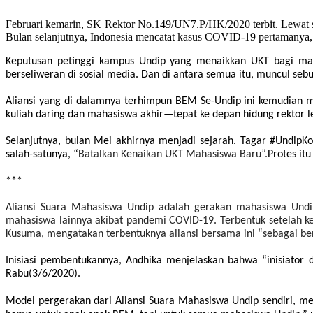
Februari kemarin, SK Rektor No.149/UN7.P/HK/2020 terbit. Lewat s
Bulan selanjutnya, Indonesia mencatat kasus COVID-19 pertamanya,
Keputusan petinggi kampus Undip yang menaikkan UKT bagi m
berseliweran di sosial media
. Dan di antara semua itu, muncul se
Aliansi yang di dalamnya terhimpun BEM Se-Undip ini kemudian 
kuliah daring dan mahasiswa akhir—tepat ke depan hidung rektor l
Selanjutnya, bulan Mei akhirnya menjadi sejarah. Tagar #UndipKo
salah-satunya,
“
Batalkan Kenaikan UKT Mahasiswa Baru”.
Protes it
***
Aliansi Suara Mahasiswa Undip adalah gerakan mahasiswa Undi
mahasiswa lainnya akibat pandemi COVID-19. Terbentuk setelah kel
Kusuma, mengatakan terbentuknya aliansi bersama ini “sebagai 
Inisiasi pembentukannya, Andhika menjelaskan bahwa “
inisiator 
Rabu(3/6/2020).
Model pergerakan dari Aliansi Suara Mahasiswa Undip sendiri,