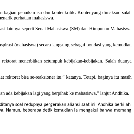
m bagian penaikan isu da
n kontenkritik
.
Konten
yang dimaksud salah
enarik perhatian mahasiswa.
asi lainnya seperti Senat Mahasiswa
(SM)
dan Himpunan Mahasiswa
pirasi (mahasiswa) secara langsung sebagai pondasi yang kemudian
ektorat menerbitkan setumpuk kebijakan-kebijakan. Salah duanya
ektorat bisa se-reaksioner itu,” katanya. Tetapi, baginya itu masih
an ada kebijakan lagi yang berpihak ke mahasiswa,” lanjut Andhika.
itanya soal redupnya pergerakan aliansi saat ini, Andhika berkilah
,
tanya. Namun, beberapa detik kemudian ia mengakui bahwa memang