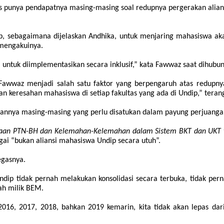
 punya pendapatnya masing-masing soal redupnya pergerakan alians
 sebagaimana dijelaskan Andhika, untuk menjaring mahasiswa akar-r
 mengakuinya.
 untuk diimplementasikan secara inklusif,” kata Fawwaz saat dihubun
 Fawwaz menjadi salah satu faktor yang berpengaruh atas redupn
 keresahan mahasiswa di setiap fakultas yang ada di Undip,” teran
ahannya masing-masing yang perlu disatukan dalam payung perjuang
iayaan PTN-BH dan Kelemahan-Kelemahan dalam Sistem BKT dan UK
agai “bukan aliansi mahasiswa Undip secara utuh”
.
egasnya.
dip tidak pernah melakukan konsolidasi secara terbuka, tidak pe
ah milik BEM.
016, 2017, 2018, bahkan 2019 kemarin, kita tidak akan lepas dari 