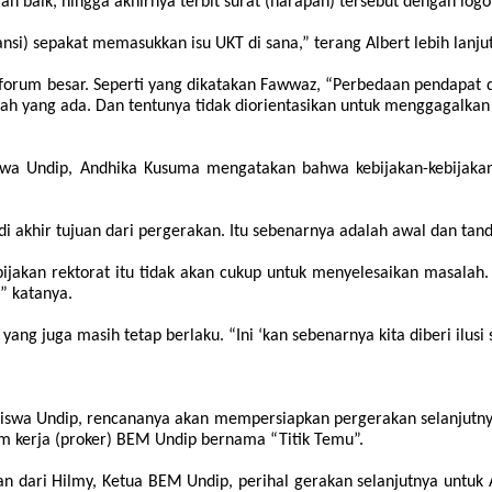
n baik, hingga akhirnya terbit surat (harapan) tersebut dengan log
si) sepakat memasukkan isu UKT di sana,” terang Albert lebih lanjut
forum besar. Seperti yang dikatakan Fawwaz, “
P
erbedaan pendapat d
ah yang ada. Dan tentunya tidak diorientasikan untuk menggagalkan
iswa Undip, Andhika Kusuma mengatakan bahwa kebijakan-kebijakan 
i akhir tujuan dari pergerakan. Itu sebenarnya adalah awal dan tanda
kebijakan rektorat itu tidak akan cukup untuk menyelesaikan masala
,” katanya.
 juga masih tetap berlaku. “Ini ‘kan sebenarnya kita diberi ilusi sa
asiswa Undip, rencananya akan mempersiapkan pergerakan selanjutny
m kerja (proker) BEM Undip bernama “Titik Temu”.
n dari Hilmy, Ketua BEM Undip, perihal gerakan selanjutnya untuk