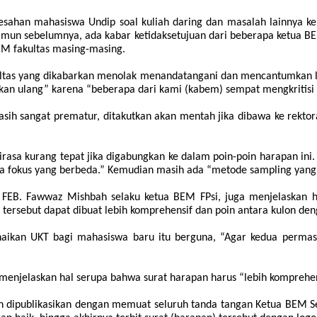
esahan mahasiswa Undip soal kuliah daring dan masalah lainnya ke
amun sebelumnya, ada kabar ketidaksetujuan dari beberapa ketua BE
M fakultas masing-masing.
kultas yang dikabarkan menolak menandatangani dan mencantumkan lo
an ulang” karena “beberapa dari kami (kabem) sempat mengkritisi 
asih sangat prematur, ditakutkan akan mentah jika dibawa ke rektor
irasa kurang tepat jika digabungkan ke dalam poin-poin harapan ini
dua fokus yang berbeda.” Kemudian masih ada “metode sampling yang sem
EB. Fawwaz Mishbah selaku ketua BEM FPsi, juga menjelaskan ha
tersebut dapat dibuat lebih komprehensif dan poin antara kulon den
naikan UKT bagi mahasiswa baru itu berguna
,
“
A
gar kedua permasa
enjelaskan hal serupa bahwa surat harapan harus “lebih komprehens
n dipublikasikan dengan memuat seluruh tanda tangan Ketua BEM S