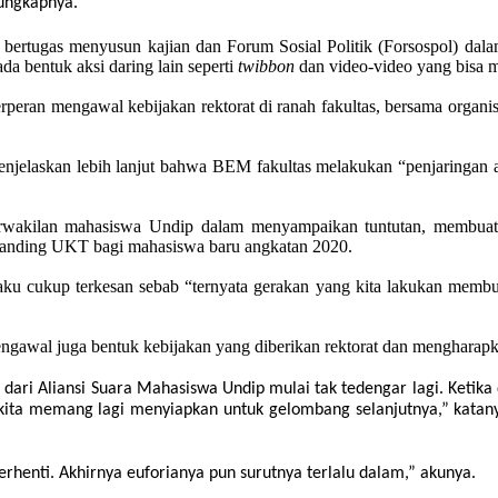
ungkapnya.
ertugas menyusun kajian dan Forum Sosial Politik (Forsospol) dala
da bentuk aksi daring lain seperti
twibbon
dan video-video yang bisa m
eran mengawal kebijakan rektorat di ranah fakultas, bersama organis
elaskan lebih lanjut bahwa BEM fakultas melakukan “penjaringan as
erwakilan mahasiswa Undip dalam menyampaikan tuntutan, membuat r
anding UKT bagi mahasiswa baru angkatan 2020.
ku cukup terkesan sebab “ternyata gerakan yang kita lakukan membuat r
ngawal juga bentuk kebijakan yang diberikan rektorat dan mengharapk
ari Aliansi Suara Mahasiswa Undip mulai tak tedengar lagi. Ketika d
api kita memang lagi menyiapkan untuk gelombang selanjutnya,” ka
berhenti. Akhirnya euforianya pun surutnya terlalu dalam,” akunya.