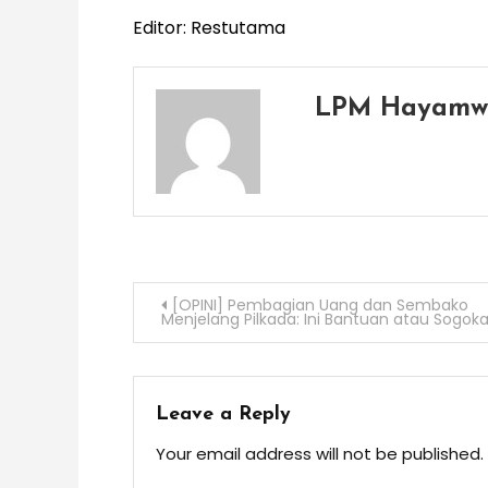
Editor: Restutama
LPM Hayamw
Post
[OPINI] Pembagian Uang dan Sembako
Menjelang Pilkada: Ini Bantuan atau Sogok
navigation
Leave a Reply
Your email address will not be published.