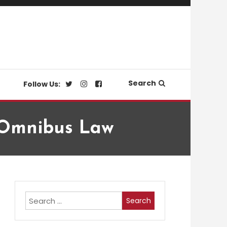
Search
Follow Us:
 Omnibus Law
Search
for: