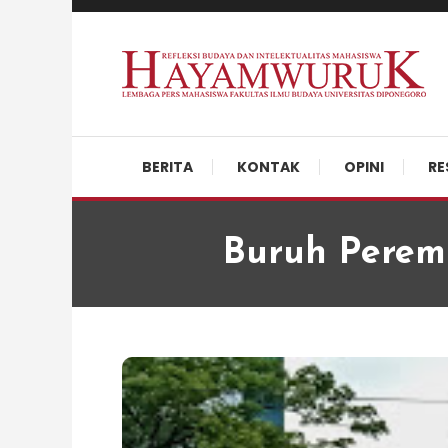
Skip
To
Content
Refleksi Budaya dan Intelektualitas Mahasiswa
LPM Hayamwuruk
BERITA
KONTAK
OPINI
RE
Buruh Perem