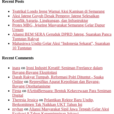
Recent Posts
Teatrikal Londo Ireng Warnai Aksi Kamisan di Semarang
Aksi Jateng Guyub Desak Pemprov Jateng Selesaikan
Konflik Agraria, Lingkungan, dan Infrastruktur
Protes MBG, Jejaring Masyarakat Semarang Gelar Dapur
Umum
Aliansi BEM SERA Geruduk DPRD Jateng, Suarakan Panca
Tuntutan Rakyat
Mahasiswa Undip Gelar Aksi “Indonesia Sekarat”, Suarakan
10 Tuntutan
Recent Comments
inara
on
Ironi Industri Kreatif: Seniman Freelance dalam
Bayang-Bayang Eksploitasi
Darah Rakyat Tumpah, Reformasi Polri Dituntut - Suaka
Online
on
Represifitas Aparat Kepolisian dan Bayang-
Bayang Otoritarianisme
Firsta
on
#ArtistBersuara: Bentuk Kekecewaan Para Seniman
Digital
Theresia Jessica
on
Pelantikan Rektor Baru Undip,
Berkomitmen Tak Naikkan UKT Tahun Ini
reyhan
on
Aliansi Masyarakat Sipil Jawa Tengah Gelar Aksi
Evaluasi 9 Tahun Kepemimpinan Jokowi