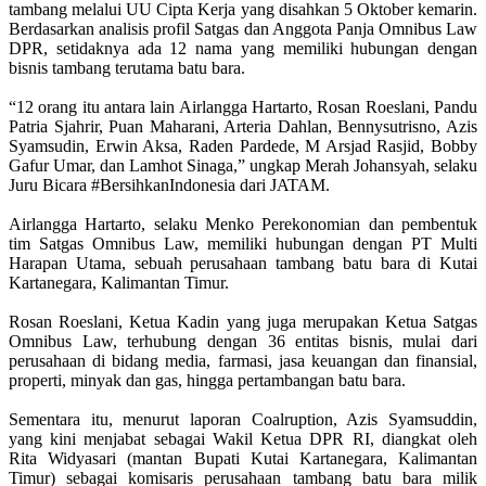
tambang melalui UU Cipta Kerja yang disahkan 5 Oktober kemarin.
Berdasarkan analisis profil Satgas dan Anggota Panja Omnibus Law
DPR, setidaknya ada 12 nama yang memiliki hubungan dengan
bisnis tambang terutama batu bara.
“12 orang itu antara lain Airlangga Hartarto, Rosan Roeslani, Pandu
Patria Sjahrir, Puan Maharani, Arteria Dahlan, Bennysutrisno, Azis
Syamsudin, Erwin Aksa, Raden Pardede, M Arsjad Rasjid, Bobby
Gafur Umar, dan Lamhot Sinaga,” ungkap Merah Johansyah, selaku
Juru Bicara #BersihkanIndonesia dari JATAM.
Airlangga Hartarto, selaku Menko Perekonomian dan pembentuk
tim Satgas Omnibus Law, memiliki hubungan dengan PT Multi
Harapan Utama, sebuah perusahaan tambang batu bara di Kutai
Kartanegara, Kalimantan Timur.
Rosan Roeslani, Ketua Kadin yang juga merupakan Ketua Satgas
Omnibus Law, terhubung dengan 36 entitas bisnis, mulai dari
perusahaan di bidang media, farmasi, jasa keuangan dan finansial,
properti, minyak dan gas, hingga pertambangan batu bara.
Sementara itu, menurut laporan Coalruption, Azis Syamsuddin,
yang kini menjabat sebagai Wakil Ketua DPR RI, diangkat oleh
Rita Widyasari (mantan Bupati Kutai Kartanegara, Kalimantan
Timur) sebagai komisaris perusahaan tambang batu bara milik