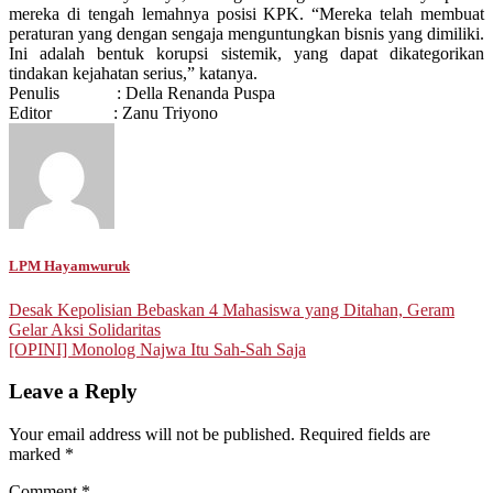
mereka di tengah lemahnya posisi KPK. “Mereka telah membuat
peraturan yang dengan sengaja menguntungkan bisnis yang dimiliki.
Ini adalah bentuk korupsi sistemik, yang dapat dikategorikan
tindakan kejahatan serius,” katanya.
Penulis : Della Renanda Puspa
Editor :
Zanu Triyono
LPM Hayamwuruk
Post
Desak Kepolisian Bebaskan 4 Mahasiswa yang Ditahan, Geram
Gelar Aksi Solidaritas
navigation
[OPINI] Monolog Najwa Itu Sah-Sah Saja
Leave a Reply
Your email address will not be published.
Required fields are
marked
*
Comment
*