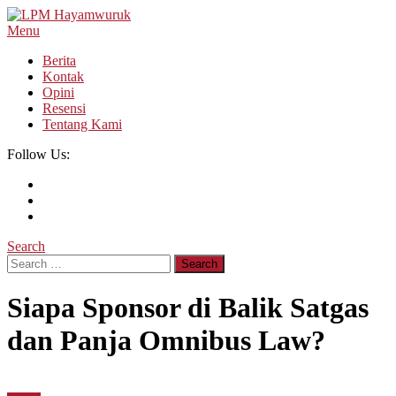
Skip
To
Menu
LPM Hayamwuruk
Refleksi Budaya dan Intelektualitas Mahasiswa
Content
Berita
Kontak
Opini
Resensi
Tentang Kami
Follow Us:
Search
Search
for:
Siapa Sponsor di Balik Satgas
dan Panja Omnibus Law?