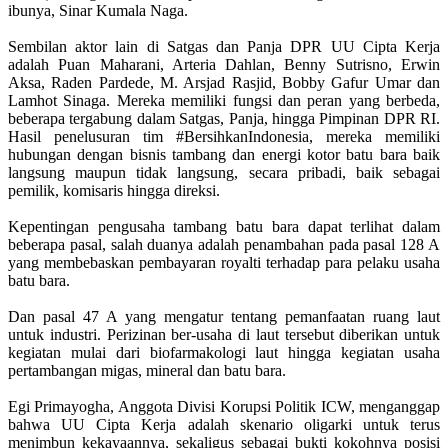
ibunya, Sinar Kumala Naga.
Sembilan aktor lain di Satgas dan Panja DPR UU Cipta Kerja
adalah Puan Maharani, Arteria Dahlan, Benny Sutrisno, Erwin
Aksa, Raden Pardede, M. Arsjad Rasjid, Bobby Gafur Umar dan
Lamhot Sinaga. Mereka memiliki fungsi dan peran yang berbeda,
beberapa tergabung dalam Satgas, Panja, hingga Pimpinan DPR RI.
Hasil penelusuran tim #BersihkanIndonesia, mereka memiliki
hubungan dengan bisnis tambang dan energi kotor batu bara baik
langsung maupun tidak langsung, secara pribadi, baik sebagai
pemilik, komisaris hingga direksi.
Kepentingan pengusaha tambang batu bara dapat terlihat dalam
beberapa pasal, salah duanya adalah penambahan pada pasal 128 A
yang membebaskan pembayaran royalti terhadap para pelaku usaha
batu bara.
Dan pasal 47 A yang mengatur tentang pemanfaatan ruang laut
untuk industri. Perizinan ber-usaha di laut tersebut diberikan untuk
kegiatan mulai dari biofarmakologi laut hingga kegiatan usaha
pertambangan migas, mineral dan batu bara.
Egi Primayogha, Anggota Divisi Korupsi Politik ICW, menganggap
bahwa UU Cipta Kerja adalah skenario oligarki untuk terus
menimbun kekayaannya, sekaligus sebagai bukti kokohnya posisi