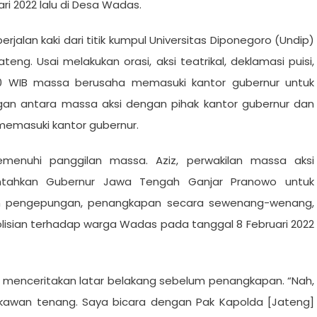
ri 2022 lalu di Desa Wadas.
berjalan kaki dari titik kumpul Universitas Diponegoro (Undip)
ng. Usai melakukan orasi, aksi teatrikal, deklamasi puisi,
:00 WIB massa berusaha memasuki kantor gubernur untuk
gan antara massa aksi dengan pihak kantor gubernur dan
 memasuki kantor gubernur.
emenuhi panggilan massa. Aziz, perwakilan massa aksi
ntahkan Gubernur Jawa Tengah Ganjar Pranowo untuk
kan pengepungan, penangkapan secara sewenang-wenang,
lisian terhadap warga Wadas pada tanggal 8 Februari 2022
menceritakan latar belakang sebelum penangkapan. “Nah,
-kawan tenang. Saya bicara dengan Pak Kapolda [Jateng]