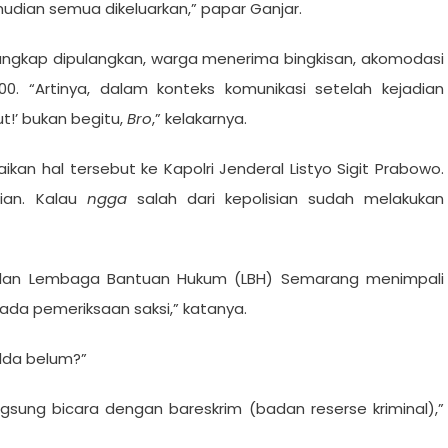
udian semua dikeluarkan,” papar Ganjar.
tangkap dipulangkan, warga menerima bingkisan, akomodasi
00. “Artinya, dalam konteks komunikasi setelah kejadian
ut!’ bukan begitu,
Bro
,” kelakarnya.
n hal tersebut ke Kapolri Jenderal Listyo Sigit Prabowo.
sian. Kalau
ngga
salah dari kepolisian sudah melakukan
lan Lembaga Bantuan Hukum (LBH) Semarang menimpali
ada pemeriksaan saksi,” katanya.
lda belum?”
gsung bicara dengan bareskrim (badan reserse kriminal),”