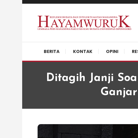
Skip
To
Content
Refleksi Budaya dan Intelektualitas Mahasiswa
LPM Hayamwuruk
BERITA
KONTAK
OPINI
RE
Ditagih Janji So
Ganjar