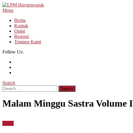
Skip
To
Menu
LPM Hayamwuruk
Refleksi Budaya dan Intelektualitas Mahasiswa
Content
Berita
Kontak
Opini
Resensi
Tentang Kami
Follow Us:
Search
Search
for:
Malam Minggu Sastra Volume II
Berita