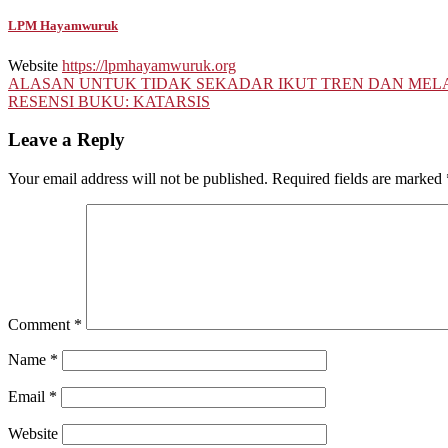
LPM Hayamwuruk
Website
https://lpmhayamwuruk.org
Post
ALASAN UNTUK TIDAK SEKADAR IKUT TREN DAN MELA
RESENSI BUKU: KATARSIS
navigation
Leave a Reply
Your email address will not be published.
Required fields are marked
Comment
*
Name
*
Email
*
Website