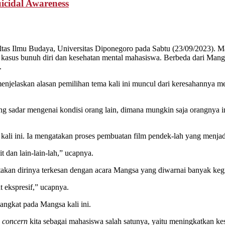
icidal Awareness
ltas Ilmu Budaya, Universitas Diponegoro pada Sabtu (23/09/2023). M
 bunuh diri dan kesehatan mental mahasiswa. Berbeda dari Mangsa s
.
menjelaskan alasan pemilihan tema kali ini muncul dari keresahannya 
 sadar mengenai kondisi orang lain, dimana mungkin saja orangnya i
kali ini. Ia mengatakan proses pembuatan film pendek-lah yang menjad
it dan lain-lain-lah,” ucapnya.
takan dirinya terkesan dengan acara Mangsa yang diwarnai banyak kegi
ekspresif,” ucapnya.
angkat pada Mangsa kali ini.
n
concern
kita sebagai mahasiswa salah satunya, yaitu meningkatkan ke