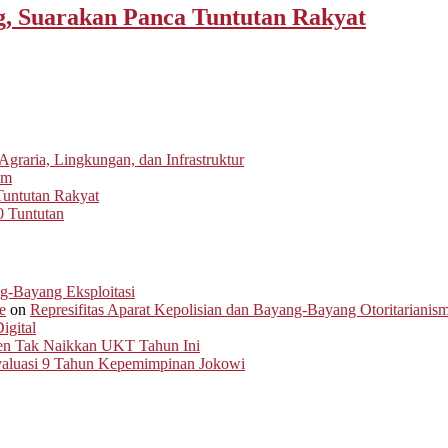
 Suarakan Panca Tuntutan Rakyat
graria, Lingkungan, dan Infrastruktur
um
untutan Rakyat
0 Tuntutan
ng-Bayang Eksploitasi
e
on
Represifitas Aparat Kepolisian dan Bayang-Bayang Otoritarianis
igital
men Tak Naikkan UKT Tahun Ini
Evaluasi 9 Tahun Kepemimpinan Jokowi