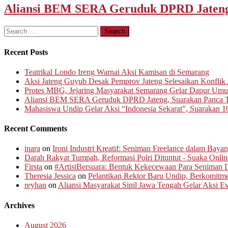
Aliansi BEM SERA Geruduk DPRD Jateng,
Search
for:
Recent Posts
Teatrikal Londo Ireng Warnai Aksi Kamisan di Semarang
Aksi Jateng Guyub Desak Pemprov Jateng Selesaikan Konflik A
Protes MBG, Jejaring Masyarakat Semarang Gelar Dapur Um
Aliansi BEM SERA Geruduk DPRD Jateng, Suarakan Panca T
Mahasiswa Undip Gelar Aksi “Indonesia Sekarat”, Suarakan 1
Recent Comments
inara
on
Ironi Industri Kreatif: Seniman Freelance dalam Baya
Darah Rakyat Tumpah, Reformasi Polri Dituntut - Suaka Onlin
Firsta
on
#ArtistBersuara: Bentuk Kekecewaan Para Seniman D
Theresia Jessica
on
Pelantikan Rektor Baru Undip, Berkomit
reyhan
on
Aliansi Masyarakat Sipil Jawa Tengah Gelar Aksi 
Archives
August 2026