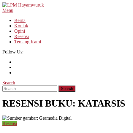
Skip
To
Menu
LPM Hayamwuruk
Refleksi Budaya dan Intelektualitas Mahasiswa
Content
Berita
Kontak
Opini
Resensi
Tentang Kami
Follow Us:
Search
Search
for:
RESENSI BUKU: KATARSIS
Resensi