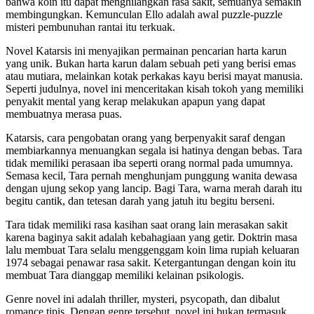
bahwa koin itu dapat menghilangkan rasa sakit, semuanya semakin
membingungkan. Kemunculan Ello adalah awal puzzle-puzzle
misteri pembunuhan rantai itu terkuak.
Novel Katarsis ini menyajikan permainan pencarian harta karun
yang unik. Bukan harta karun dalam sebuah peti yang berisi emas
atau mutiara, melainkan kotak perkakas kayu berisi mayat manusia.
Seperti judulnya, novel ini menceritakan kisah tokoh yang memiliki
penyakit mental yang kerap melakukan apapun yang dapat
membuatnya merasa puas.
Katarsis, cara pengobatan orang yang berpenyakit saraf dengan
membiarkannya menuangkan segala isi hatinya dengan bebas. Tara
tidak memiliki perasaan iba seperti orang normal pada umumnya.
Semasa kecil, Tara pernah menghunjam punggung wanita dewasa
dengan ujung sekop yang lancip. Bagi Tara, warna merah darah itu
begitu cantik, dan tetesan darah yang jatuh itu begitu berseni.
Tara tidak memiliki rasa kasihan saat orang lain merasakan sakit
karena baginya sakit adalah kebahagiaan yang getir. Doktrin masa
lalu membuat Tara selalu menggenggam koin lima rupiah keluaran
1974 sebagai penawar rasa sakit. Ketergantungan dengan koin itu
membuat Tara dianggap memiliki kelainan psikologis.
Genre novel ini adalah thriller, mysteri, psycopath, dan dibalut
romance tipis. Dengan genre tersebut, novel ini bukan termasuk