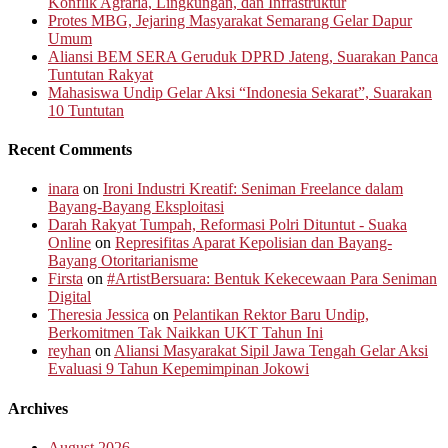
Konflik Agraria, Lingkungan, dan Infrastruktur
Protes MBG, Jejaring Masyarakat Semarang Gelar Dapur
Umum
Aliansi BEM SERA Geruduk DPRD Jateng, Suarakan Panca
Tuntutan Rakyat
Mahasiswa Undip Gelar Aksi “Indonesia Sekarat”, Suarakan
10 Tuntutan
Recent Comments
inara
on
Ironi Industri Kreatif: Seniman Freelance dalam
Bayang-Bayang Eksploitasi
Darah Rakyat Tumpah, Reformasi Polri Dituntut - Suaka
Online
on
Represifitas Aparat Kepolisian dan Bayang-
Bayang Otoritarianisme
Firsta
on
#ArtistBersuara: Bentuk Kekecewaan Para Seniman
Digital
Theresia Jessica
on
Pelantikan Rektor Baru Undip,
Berkomitmen Tak Naikkan UKT Tahun Ini
reyhan
on
Aliansi Masyarakat Sipil Jawa Tengah Gelar Aksi
Evaluasi 9 Tahun Kepemimpinan Jokowi
Archives
August 2026