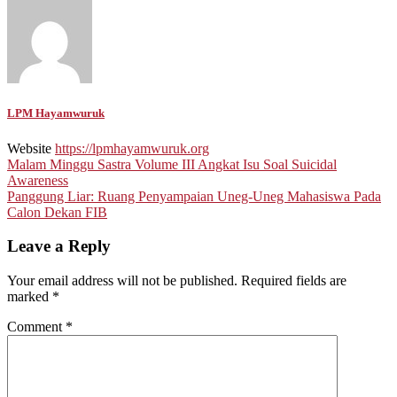
LPM Hayamwuruk
Website
https://lpmhayamwuruk.org
Post
Malam Minggu Sastra Volume III Angkat Isu Soal Suicidal
Awareness
navigation
Panggung Liar: Ruang Penyampaian Uneg-Uneg Mahasiswa Pada
Calon Dekan FIB
Leave a Reply
Your email address will not be published.
Required fields are
marked
*
Comment
*