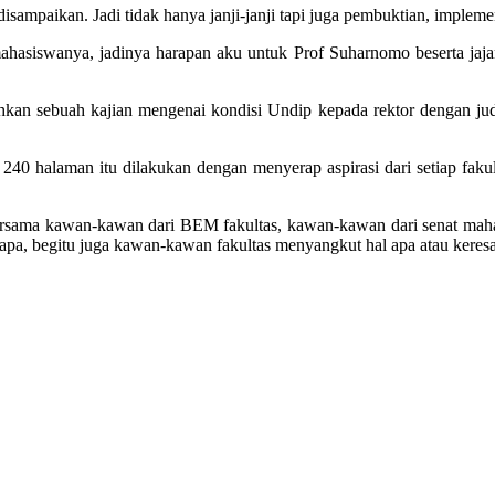
sampaikan. Jadi tidak hanya janji-janji tapi juga pembuktian, implement
hasiswanya, jadinya harapan aku untuk Prof Suharnomo beserta jajaran
kan sebuah kajian mengenai kondisi Undip kepada rektor dengan j
0 halaman itu dilakukan dengan menyerap aspirasi dari setiap faku
ersama kawan-kawan dari BEM fakultas, kawan-kawan dari senat mahasi
, begitu juga kawan-kawan fakultas menyangkut hal apa atau keresahan