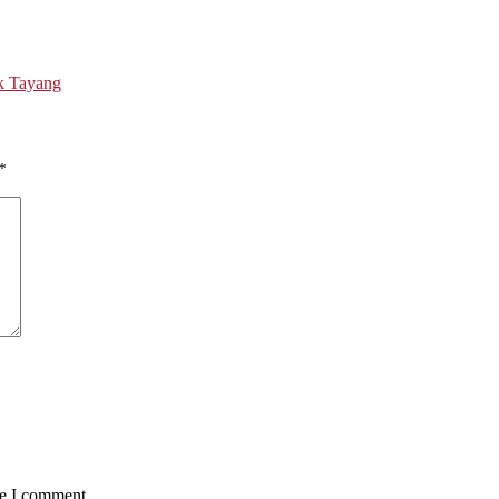
ak Tayang
*
me I comment.