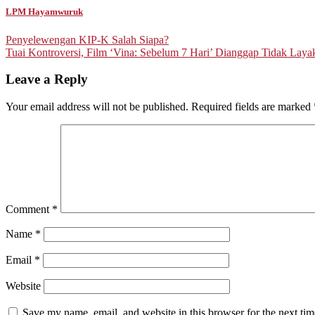
LPM Hayamwuruk
Post
Penyelewengan KIP-K Salah Siapa?
Tuai Kontroversi, Film ‘Vina: Sebelum 7 Hari’ Dianggap Tidak Lay
navigation
Leave a Reply
Your email address will not be published.
Required fields are marked
Comment
*
Name
*
Email
*
Website
Save my name, email, and website in this browser for the next ti