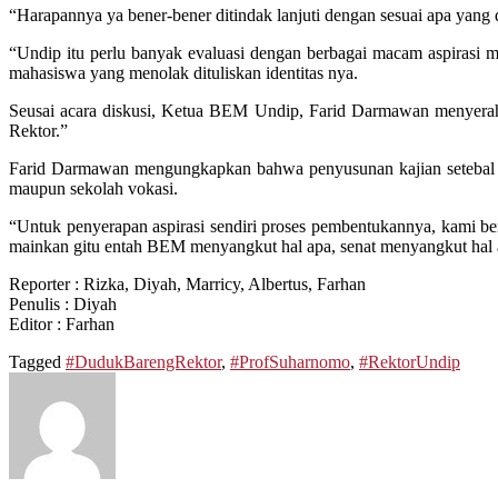
“Harapannya ya bener-bener ditindak lanjuti dengan sesuai apa yang di
“Undip itu perlu banyak evaluasi dengan berbagai macam aspirasi ma
mahasiswa yang menolak dituliskan identitas nya.
Seusai acara diskusi, Ketua BEM Undip, Farid Darmawan menyerah
Rektor.”
Farid Darmawan mengungkapkan bahwa penyusunan kajian setebal 24
maupun sekolah vokasi.
“Untuk penyerapan aspirasi sendiri proses pembentukannya, kami b
mainkan gitu entah BEM menyangkut hal apa, senat menyangkut hal apa
Reporter
: Rizka, Diyah, Marricy, Albertus, Farhan
Penulis
: Diyah
Editor
: Farhan
Tagged
#DudukBarengRektor
,
#ProfSuharnomo
,
#RektorUndip