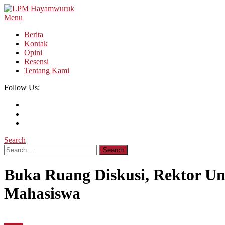
Skip
To
Menu
LPM Hayamwuruk
Refleksi Budaya dan Intelektualitas Mahasiswa
Content
Berita
Kontak
Opini
Resensi
Tentang Kami
Follow Us:
Search
Search
for:
Buka Ruang Diskusi, Rektor Un
Mahasiswa