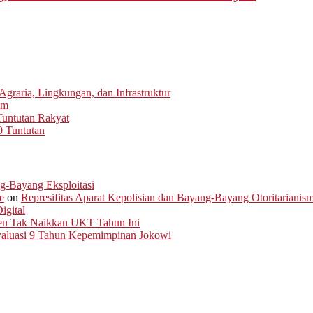
graria, Lingkungan, dan Infrastruktur
um
untutan Rakyat
0 Tuntutan
ng-Bayang Eksploitasi
e
on
Represifitas Aparat Kepolisian dan Bayang-Bayang Otoritarianis
igital
men Tak Naikkan UKT Tahun Ini
Evaluasi 9 Tahun Kepemimpinan Jokowi