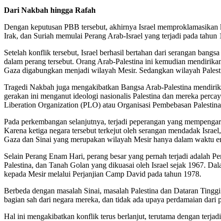
Dari Nakbah hingga Rafah
Dengan keputusan PBB tersebut, akhirnya Israel memproklamasikan k
Irak, dan Suriah memulai Perang Arab-Israel yang terjadi pada tahun 
Setelah konflik tersebut, Israel berhasil bertahan dari serangan bang
dalam perang tersebut. Orang Arab-Palestina ini kemudian mendirikan
Gaza digabungkan menjadi wilayah Mesir. Sedangkan wilayah Palestin
Tragedi Nakbah juga mengakibatkan Bangsa Arab-Palestina mendirikan 
gerakan ini menganut ideologi nasionalis Palestina dan mereka percay
Liberation Organization (PLO) atau Organisasi Pembebasan Palestina 
Pada perkembangan selanjutnya, terjadi peperangan yang mempengaruh
Karena ketiga negara tersebut terkejut oleh serangan mendadak Israel,
Gaza dan Sinai yang merupakan wilayah Mesir hanya dalam waktu ena
Selain Perang Enam Hari, perang besar yang pernah terjadi adalah P
Palestina, dan Tanah Golan yang dikuasai oleh Israel sejak 1967. Da
kepada Mesir melalui Perjanjian Camp David pada tahun 1978.
Berbeda dengan masalah Sinai, masalah Palestina dan Dataran Tinggi
bagian sah dari negara mereka, dan tidak ada upaya perdamaian dari 
Hal ini mengakibatkan konflik terus berlanjut, terutama dengan terja