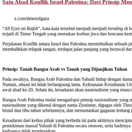
Satu Abad Konflik Israel-Palestina: Dari Prinsip M
x.com/timesofgaza
“
All Eyes on Rafah
”, kata-kata tersebut menjadi menjadi
trending
di b
terjadi di Timur Tengah yang memakan korban jiwa dan bencana kemanu
Perjalanan Konflik antara Israel dan Palestina menimbulkan sebuah p
membalikkan telapak tangan, terdapat jalan panjang yang berawal dar
Prinsip: Tanah Bangsa Arab vs Tanah yang Dijanjikan Tuhan
Pada awalnya, Bangsa Arab Palestina dan Yahudi hidup dengan damai 
Namun, situasi ini tidak berlangsung lama. Kekuasaan Kesultanan U
awal abad ke-20. Selain itu, kesadaran akan nasionalisme yang mun
Bangsa Arab Palestina mulai mengadopsi prinsip nasionalisme yang 
nasionalisme yang dikenal dengan nama Zionisme, digagas oleh Theodo
brutal dua ribu tahun sebelumnya, dan menuntaskan gagasan tentang 
Kesadaran dari kedua pihak yang berbeda ini pada akhirnya mencipta
pemukiman massal Yahudi di Palestina secara otonom, serta hadirny
keduanya tidak terselesaikan.