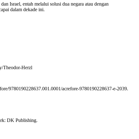
an Israel, entah melalui solusi dua negara atau dengan
capai dalam dekade ini.
hy/Theodor-Herzl
acrefore/9780190228637.001.0001/acrefore-9780190228637-e-2039.
k: DK Publishing.