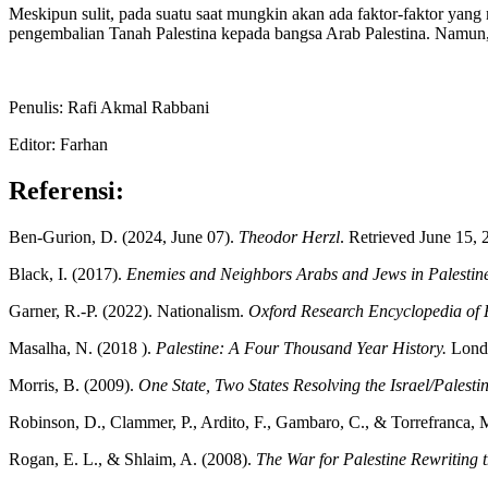
Meskipun sulit, pada suatu saat mungkin akan ada faktor-faktor yang
pengembalian Tanah Palestina kepada bangsa Arab Palestina. Namun, ha
Penulis: Rafi Akmal Rabbani
Editor: Farhan
Referensi:
Ben-Gurion, D. (2024, June 07).
Theodor Herzl
. Retrieved June 15,
Black, I. (2017).
Enemies and Neighbors Arabs and Jews in Palestine
Garner, R.-P. (2022). Nationalism.
Oxford Research Encyclopedia of P
Masalha, N. (2018 ).
Palestine: A Four Thousand Year History.
Londo
Morris, B. (2009).
One State, Two States Resolving the Israel/Palestin
Robinson, D., Clammer, P., Ardito, F., Gambaro, C., & Torrefranca, 
Rogan, E. L., & Shlaim, A. (2008).
The War for Palestine Rewriting t