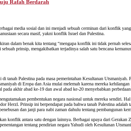
enuju Rafah Berdarah
erbagai media sosial dan ini menjadi sebuah cerminan dari konflik yang
siaan secara masif, yakni konflik Israel dan Palestina.
ikiran dalam benak kita tentang “mengapa konflik ini tidak pernah sele
i sebuah prinsip, mengakibatkan terjadinya salah satu bencana kemanus
di tanah Palestina pada masa pemerintahan Kesultanan Utsmaniyah. Pa
tsmaniyah di Eropa dan Asia mulai melemah karena mereka kehilangan
cul pada akhir abad ke-19 dan awal abad ke-20 menyebabkan perbedaan
mengutamakan pembentukan negara nasional untuk mereka sendiri. Hal 
r Herzl. Prinsip ini berpendapat pada bahwa tanah Palestina adalah t
penebusan dan janji para nabi zaman dahulu tentang pembangunan kemb
kan konflik antara satu dengan lainnya. Berbagai upaya dari Gerakan 
a penentangan tentang pendirian negara Yahudi oleh Kesultanan Utsma