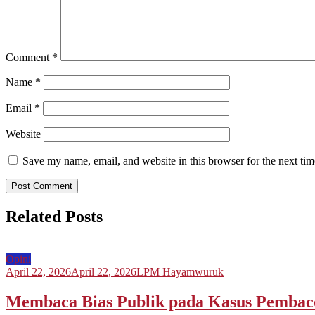
Comment
*
Name
*
Email
*
Website
Save my name, email, and website in this browser for the next ti
Related Posts
Opini
April 22, 2026
April 22, 2026
LPM Hayamwuruk
Membaca Bias Publik pada Kasus Pembac