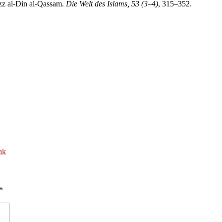
Izz al-Din al-Qassam.
Die Welt des Islams, 53 (3–4)
, 315–352.
ak
*