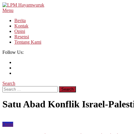
Skip
To
Menu
LPM Hayamwuruk
Refleksi Budaya dan Intelektualitas Mahasiswa
Content
Berita
Kontak
Opini
Resensi
Tentang Kami
Follow Us:
Search
Search
for:
Satu Abad Konflik Israel-Pales
Opini