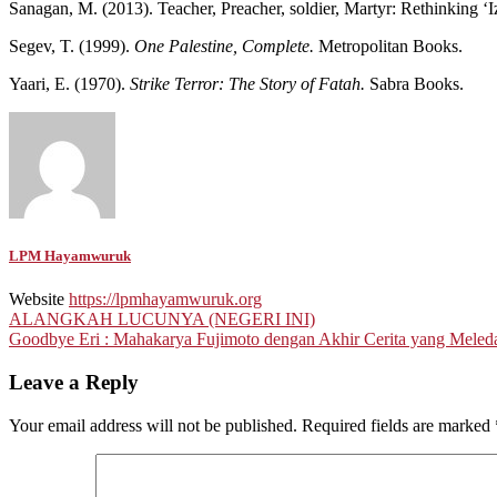
Sanagan, M. (2013). Teacher, Preacher, soldier, Martyr: Rethinking ‘
Segev, T. (1999).
One Palestine, Complete.
Metropolitan Books.
Yaari, E. (1970).
Strike Terror: The Story of Fatah.
Sabra Books.
LPM Hayamwuruk
Website
https://lpmhayamwuruk.org
Post
ALANGKAH LUCUNYA (NEGERI INI)
Goodbye Eri : Mahakarya Fujimoto dengan Akhir Cerita yang Meled
navigation
Leave a Reply
Your email address will not be published.
Required fields are marked