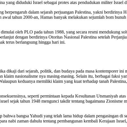
na yang diduduki Israel sebagai protes atas pendudukan militer Israel
 yang berpengaruh dalam sejarah perjuangan Palestina, yakni berdirin
dan awal tahun 2000-an, Hamas banyak melakukan sejumlah bom bunuh di
 dimulai oleh PLO pada tahun 1988, yang secara resmi mendukung solus
erlanjut dengan berdirinya Otoritas Nasional Palestina setelah Perjan
ak terus berlangsung hingga hari ini.
ika dikaji dari sejarah, politik, dan budaya pada masa kontemporer ini
n klaim nasionalisme nya masing-masing. Selain itu, berbagai faksi yang
laupun keduanya memiliki klaim yang kuat terhadap tanah Palestina, n
onsekuensinya, seperti permintaan kepada Kesultanan Utsmaniyah atas 
 Israel sejak tahun 1948 mengunci takdir tentang bagaimana Zionisme 
p bahwa bangsa Yahudi yang telah lama hidup dalam pengasingan di s
 para nabi zaman dahulu tentang pembangunan kembali Kerajaan Israel,