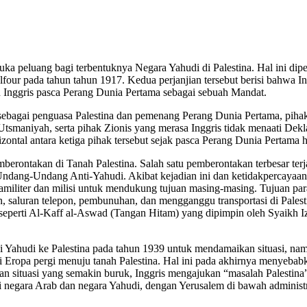
peluang bagi terbentuknya Negara Yahudi di Palestina. Hal ini dipeng
lfour pada tahun tahun 1917. Kedua perjanjian tersebut berisi bahwa 
n Inggris pasca Perang Dunia Pertama sebagai sebuah Mandat.
sebagai penguasa Palestina dan pemenang Perang Dunia Pertama, pihak 
smaniyah, serta pihak Zionis yang merasa Inggris tidak menaati Dekl
zontal antara ketiga pihak tersebut sejak pasca Perang Dunia Pertama
berontakan di Tanah Palestina. Salah satu pemberontakan terbesar ter
Undang-Undang Anti-Yahudi. Akibat kejadian ini dan ketidakpercayaan
iliter dan milisi untuk mendukung tujuan masing-masing. Tujuan parami
saluran telepon, pembunuhan, dan mengganggu transportasi di Palestin
 seperti Al-Kaff al-Aswad (Tangan Hitam) yang dipimpin oleh Syaikh 
i Yahudi ke Palestina pada tahun 1939 untuk mendamaikan situasi, nam
opa pergi menuju tanah Palestina. Hal ini pada akhirnya menyebabkan
an situasi yang semakin buruk, Inggris mengajukan “masalah Palestin
negara Arab dan negara Yahudi, dengan Yerusalem di bawah administra