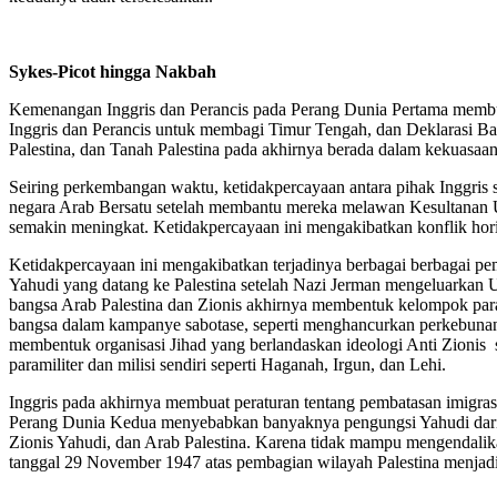
Sykes-Picot hingga Nakbah
Kemenangan Inggris dan Perancis pada Perang Dunia Pertama membuka 
Inggris dan Perancis untuk membagi Timur Tengah, dan Deklarasi Ba
Palestina, dan Tanah Palestina pada akhirnya berada dalam kekuasaa
Seiring perkembangan waktu, ketidakpercayaan antara pihak Inggris 
negara Arab Bersatu setelah membantu mereka melawan Kesultanan Ut
semakin meningkat. Ketidakpercayaan ini mengakibatkan konflik hori
Ketidakpercayaan ini mengakibatkan terjadinya berbagai berbagai pem
Yahudi yang datang ke Palestina setelah Nazi Jerman mengeluarkan 
bangsa Arab Palestina dan Zionis akhirnya membentuk kelompok param
bangsa dalam kampanye sabotase, seperti menghancurkan perkebunan, 
membentuk organisasi Jihad yang berlandaskan ideologi Anti Zionis
paramiliter dan milisi sendiri seperti Haganah, Irgun, dan Lehi.
Inggris pada akhirnya membuat peraturan tentang pembatasan imigras
Perang Dunia Kedua menyebabkan banyaknya pengungsi Yahudi dari Er
Zionis Yahudi, dan Arab Palestina. Karena tidak mampu mengendalik
tanggal 29 November 1947 atas pembagian wilayah Palestina menjadi 