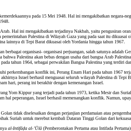
emerdekaannya pada 15 Mei 1948. Hal ini mengakibatkan negara-negara
1948.
sa Arab. Hal ini mengakibatkan terjadinya Nakbah, yaitu pengusiran ora
 pemerintahan Palestina di Wilayah Gaza yang pada saat itu dikuasai o
a lainnya di Tepi Barat dikuasai oleh Yordania hingga tahun 1967.
berbagai organisasi- organisasi perjuangan, salah satunya adalah Ger
a bahwa Palestina akan bebas dengan usaha dari bangsa Arab Palestina. 
pada tahun 1964, sebagai perwakilan Bangsa Palestina yang terdiri dar
i perkembangan konflik ini, Perang Enam Hari pada tahun 1967 terjad
 akhirnya Israel berhasil menguasai seluruh wilayah Palestina di Tepi B
m hari, perang ini berakhir dengan kemenangan Israel.
erang Yom Kippur yang terjadi pada tahun 1973, ketika Mesir dan Sur
lam hal peperangan, Israel berhasil memenangkan konflik. Namun, upay
 Golan tidak diselesaikan dengan perjanjian perdamaian atau pengemba
pihak Suriah untuk merebut kembali Dataran Tinggi Golan dari kekuasaa
dinya
al-Intifāḍa al-’Ūlā
(Pemberontakan Pertama atau Intifada Pertama)