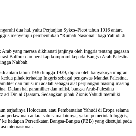
aruhi dua hal, yaitu Perjanjian Sykes–Picot tahun 1916 antara
Inggris menyetujui pembentukan “Rumah Nasional” bagi Yahudi di
Arab yang merasa dikhianati janjinya oleh Inggris tentang gagasan
arasi Balfour dan bersikap kompromi kepada Bangsa Arab Palestina
 hingga Nakbah.
jadi antara tahun 1936 hingga 1939, dipicu oleh banyaknya imigran
 kedua pihak terhadap Inggris sebagai pengawas Mandat Palestina,
liter dan milisi ini adalah sebagai alat perjuangan masing-masing
a. Dalam hal paramiliter dan milisi, bangsa Arab-Palestina
Izz ad-Din al-Qassam. Sedangkan pihak Zionis Yahudi memiliki
un terjadinya Holocaust, atau Pembantaian Yahudi di Eropa selama
 perlawanan antara satu sama lainnya, yakni pemerintah Inggris,
a” ke hadapan Perserikatan Bangsa-Bangsa (PBB) yang disetujui pada
si internasional.