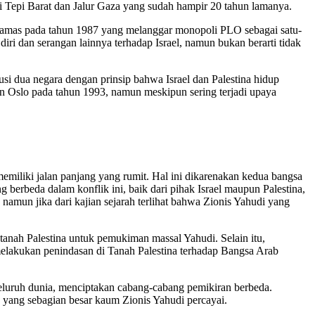
 di Tepi Barat dan Jalur Gaza yang sudah hampir 20 tahun lamanya.
ya Hamas pada tahun 1987 yang melanggar monopoli PLO sebagai satu-
ri dan serangan lainnya terhadap Israel, namun bukan berarti tidak
i dua negara dengan prinsip bahwa Israel dan Palestina hidup
jian Oslo pada tahun 1993, namun meskipun sering terjadi upaya
 memiliki jalan panjang yang rumit. Hal ini dikarenakan kedua bangsa
 berbeda dalam konflik ini, baik dari pihak Israel maupun Palestina,
amun jika dari kajian sejarah terlihat bahwa Zionis Yahudi yang
tanah Palestina untuk pemukiman massal Yahudi. Selain itu,
melakukan penindasan di Tanah Palestina terhadap Bangsa Arab
eluruh dunia, menciptakan cabang-cabang pemikiran berbeda.
 yang sebagian besar kaum Zionis Yahudi percayai.