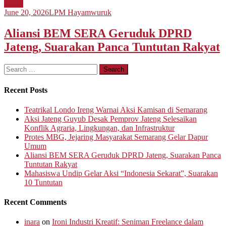
Berita
June 20, 2026
LPM Hayamwuruk
Aliansi BEM SERA Geruduk DPRD
Jateng, Suarakan Panca Tuntutan Rakyat
Search
for:
Recent Posts
Teatrikal Londo Ireng Warnai Aksi Kamisan di Semarang
Aksi Jateng Guyub Desak Pemprov Jateng Selesaikan
Konflik Agraria, Lingkungan, dan Infrastruktur
Protes MBG, Jejaring Masyarakat Semarang Gelar Dapur
Umum
Aliansi BEM SERA Geruduk DPRD Jateng, Suarakan Panca
Tuntutan Rakyat
Mahasiswa Undip Gelar Aksi “Indonesia Sekarat”, Suarakan
10 Tuntutan
Recent Comments
inara
on
Ironi Industri Kreatif: Seniman Freelance dalam