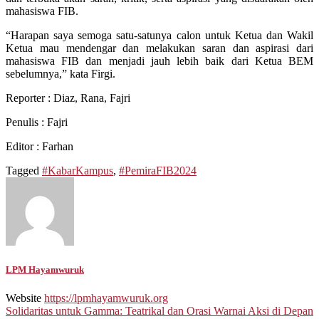
mahasiswa FIB.
“Harapan saya semoga satu-satunya calon untuk Ketua dan Wakil
Ketua mau mendengar dan melakukan saran dan aspirasi dari
mahasiswa FIB dan menjadi jauh lebih baik dari Ketua BEM
sebelumnya,” kata Firgi.
Reporter : Diaz, Rana, Fajri
Penulis : Faj
ri
Editor : Farhan
Tagged
#KabarKampus
,
#PemiraFIB2024
LPM Hayamwuruk
Website
https://lpmhayamwuruk.org
Post
Solidaritas untuk Gamma: Teatrikal dan Orasi Warnai Aksi di Depan