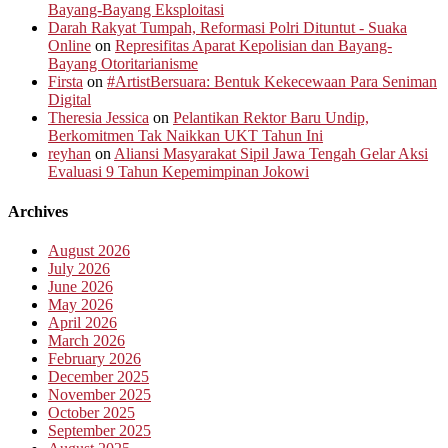
Bayang-Bayang Eksploitasi
Darah Rakyat Tumpah, Reformasi Polri Dituntut - Suaka
Online
on
Represifitas Aparat Kepolisian dan Bayang-
Bayang Otoritarianisme
Firsta
on
#ArtistBersuara: Bentuk Kekecewaan Para Seniman
Digital
Theresia Jessica
on
Pelantikan Rektor Baru Undip,
Berkomitmen Tak Naikkan UKT Tahun Ini
reyhan
on
Aliansi Masyarakat Sipil Jawa Tengah Gelar Aksi
Evaluasi 9 Tahun Kepemimpinan Jokowi
Archives
August 2026
July 2026
June 2026
May 2026
April 2026
March 2026
February 2026
December 2025
November 2025
October 2025
September 2025