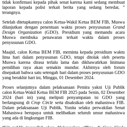
tidak konfirmasi kepada pihak senat karena kami sedang membuat
laporan kepada polisi terkait berita yang sedang beredar, ”
terangnya.
Setelah ditetapkannya calon Ketua-Wakil Ketua BEM FIB, Muswa
dilanjutkan dengan penentuan waktu proses penyusunan
Grand
Design Organization
(GDO). Presidium yang memandu acara
Muswa membuka penawaran terkait waktu dalam proses
penyusunan GDO.
Maajid, calon Ketua BEM FIB, meminta kepada presidium waktu
lima hari dalam penyusunan GDO, tetapi ditolak oleh peserta
Muswa karena dirasa terlalu lama dan dikhawatirkan linimasa
pemilihan raya akan semakin mundur. Akhirnya oleh forum
disepakati bahwa satu setengah hari dalam proses penyusunan GDO
yang berakhir hari ini, Minggu, 01 Desember 2024.
Proses selanjutnya dalam pelaksanaan Pemira yakni Uji Publik
calon Ketua-Wakil Ketua BEM FIB 2025 pada Senin, 02 Desember
2024 (hari ini) yang meliputi penyampaian isi GDO yang
berlangsung di
Crop Circle
serta disaksikan oleh mahasiswa FIB.
Dalam pelaksanaan Uji Publik, Yunita selaku perwakilan Senat
Mahasiswa berupaya untuk melibatkan seluruh unsur mahasiswa
yang ada di lingkungan FIB.