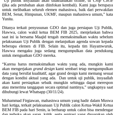
“Uji publik insyaallah akan dilaksanakan offline, di
Crop Circle
(jika ada perubahan akan diinfokan kembali). Kami juga berupaya
untuk melibatkan seluruh elemen mahasiswa, baik dari perwakilan
BEM, Senat, Himpunan, UKMF, maupun mahasiswa umum,” kata
Yunita.
Ditanya terkait penyusunan GDO dan juga persiapan Uji Publik,
Hawwa, calon wakil ketua BEM FIB 2025, menjelaskan bahwa
saat ini ia bersama Maajid tengah memaksimalkan waktu sebelum
pelaksanaan Uji Publik dengan melanjutkan agenda sowan kepada
beberapa elemen di FIB. Selain itu, kepada tim Hayamwuruk,
Hawwa mengaku juga sedang mengumpulkan data pendukung
untuk menguatkan GDO mereka.
“Karena harus memaksimalkan waktu yang ada, mungkin kami
akan mengerjakan
grand design
kami sembari tetap mengumpulkan
data yang bersifat kualitatif, agar grand design kami memang sesuai
dengan kondisi aktual yang ada. Dan untuk uji publik, insyaallah
akan kami persiapkan sebaik mungkin sehingga dapat merespon
atau menerima tanggapan secara optimal nantinya,” ungkapnya saat
dihubungi lewat Whatsapp (30/11/24).
Muhammad Firgiawan, mahasiswa umum yang hadir dalam Muswa
hari ketiga, terkait pelaksanaan Uji Publik calon Ketua-Wakil Ketua
BEM FIB pada hari Senin, ia berharap untuk calon bisa mendengar
dan terbuka akan saran, kritik, serta aspirasi yang disuarakan oleh