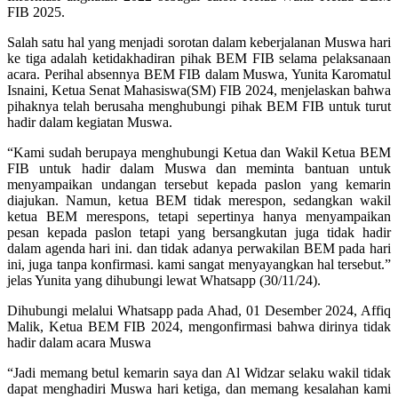
FIB 2025.
Salah satu hal yang menjadi sorotan dalam keberjalanan Muswa hari
ke tiga adalah ketidakhadiran pihak BEM FIB selama pelaksanaan
acara. Perihal absennya BEM FIB dalam Muswa, Yunita Karomatul
Isnaini, Ketua Senat Mahasiswa(SM) FIB 2024, menjelaskan bahwa
pihaknya telah berusaha menghubungi pihak BEM FIB untuk turut
hadir dalam kegiatan Muswa.
“Kami sudah berupaya menghubungi Ketua dan Wakil Ketua BEM
FIB untuk hadir dalam Muswa dan meminta bantuan untuk
menyampaikan undangan tersebut kepada paslon yang kemarin
diajukan. Namun, ketua BEM tidak merespon, sedangkan wakil
ketua BEM merespons, tetapi sepertinya hanya menyampaikan
pesan kepada paslon tetapi yang bersangkutan juga tidak hadir
dalam agenda hari ini. dan tidak adanya perwakilan BEM pada hari
ini, juga tanpa konfirmasi. kami sangat menyayangkan hal tersebut.”
jelas Yunita yang dihubungi lewat Whatsapp (30/11/24).
Dihubungi melalui Whatsapp pada Ahad, 01 Desember 2024, Affiq
Malik, Ketua BEM FIB 2024, mengonfirmasi bahwa dirinya tidak
hadir dalam acara Muswa
“Jadi memang betul kemarin saya dan Al Widzar selaku wakil tidak
dapat menghadiri Muswa hari ketiga, dan memang kesalahan kami