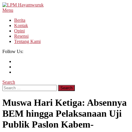
Skip
To
Menu
LPM Hayamwuruk
Refleksi Budaya dan Intelektualitas Mahasiswa
Content
Berita
Kontak
Opini
Resensi
Tentang Kami
Follow Us:
Search
Search
for:
Muswa Hari Ketiga: Absennya
BEM hingga Pelaksanaan Uji
Publik Paslon Kabem-