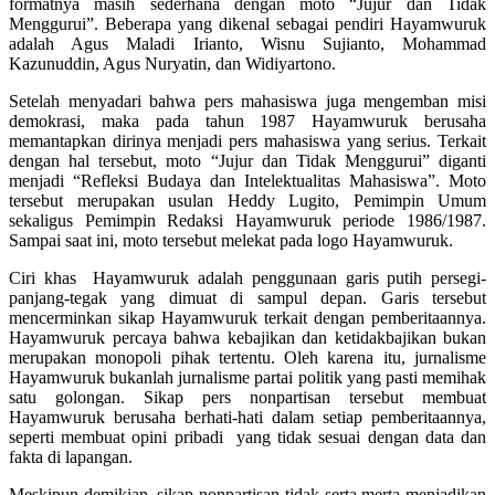
formatnya masih sederhana dengan moto “Jujur dan Tidak
Menggurui”. Beberapa yang dikenal sebagai pendiri Hayamwuruk
adalah Agus Maladi Irianto, Wisnu Sujianto, Mohammad
Kazunuddin, Agus Nuryatin, dan Widiyartono.
Setelah menyadari bahwa pers mahasiswa juga mengemban misi
demokrasi, maka pada tahun 1987 Hayamwuruk berusaha
memantapkan dirinya menjadi pers mahasiswa yang serius. Terkait
dengan hal tersebut, moto “Jujur dan Tidak Menggurui” diganti
menjadi “Refleksi Budaya dan Intelektualitas Mahasiswa”. Moto
tersebut merupakan usulan Heddy Lugito, Pemimpin Umum
sekaligus Pemimpin Redaksi Hayamwuruk periode 1986/1987.
Sampai saat ini, moto tersebut melekat pada logo Hayamwuruk.
Ciri khas Hayamwuruk adalah penggunaan garis putih persegi-
panjang-tegak yang dimuat di sampul depan. Garis tersebut
mencerminkan sikap Hayamwuruk terkait dengan pemberitaannya.
Hayamwuruk percaya bahwa kebajikan dan ketidakbajikan bukan
merupakan monopoli pihak tertentu. Oleh karena itu, jurnalisme
Hayamwuruk bukanlah jurnalisme partai politik yang pasti memihak
satu golongan. Sikap pers nonpartisan tersebut membuat
Hayamwuruk berusaha berhati-hati dalam setiap pemberitaannya,
seperti membuat opini pribadi yang tidak sesuai dengan data dan
fakta di lapangan.
Meskipun demikian, sikap nonpartisan tidak serta merta menjadikan