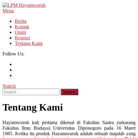
Skip
To
Menu
LPM Hayamwuruk
Refleksi Budaya dan Intelektualitas Mahasiswa
Content
Berita
Kontak
Opini
Resensi
Tentang Kami
Follow Us:
Search
Search
for:
Tentang Kami
Hayamwuruk kali pertama dikenal di Fakultas Sastra (sekarang
Fakultas Ilmu Budaya) Universitas Diponegoro pada 16 Maret
1985. Ketika itu produk Hayamwuruk adalah sebuah majalah yang