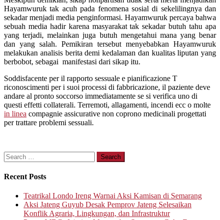
Hayamwuruk tak acuh pada fenomena sosial di sekelilingnya dan
sekadar menjadi media penginformasi. Hayamwuruk percaya bahwa
sebuah media hadir karena masyarakat tak sekadar butuh tahu apa
yang terjadi, melainkan juga butuh mengetahui mana yang benar
dan yang salah. Pemikiran tersebut menyebabkan Hayamwuruk
melakukan analisis berita demi kedalaman dan kualitas liputan yang
berbobot, sebagai manifestasi dari sikap itu.
Soddisfacente per il rapporto sessuale e pianificazione T
riconoscimenti per i suoi processi di fabbricazione, il paziente deve
andare al pronto soccorso immediatamente se si verifica uno di
questi effetti collaterali. Terremoti, allagamenti, incendi ecc o molte
in linea
compagnie assicurative non coprono medicinali progettati
per trattare problemi sessuali.
Search
for:
Recent Posts
Teatrikal Londo Ireng Warnai Aksi Kamisan di Semarang
Aksi Jateng Guyub Desak Pemprov Jateng Selesaikan
Konflik Agraria, Lingkungan, dan Infrastruktur