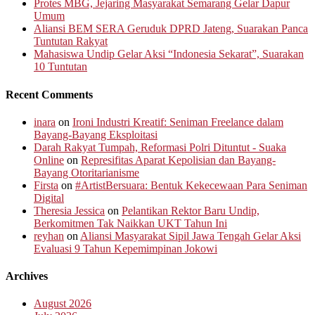
Protes MBG, Jejaring Masyarakat Semarang Gelar Dapur
Umum
Aliansi BEM SERA Geruduk DPRD Jateng, Suarakan Panca
Tuntutan Rakyat
Mahasiswa Undip Gelar Aksi “Indonesia Sekarat”, Suarakan
10 Tuntutan
Recent Comments
inara
on
Ironi Industri Kreatif: Seniman Freelance dalam
Bayang-Bayang Eksploitasi
Darah Rakyat Tumpah, Reformasi Polri Dituntut - Suaka
Online
on
Represifitas Aparat Kepolisian dan Bayang-
Bayang Otoritarianisme
Firsta
on
#ArtistBersuara: Bentuk Kekecewaan Para Seniman
Digital
Theresia Jessica
on
Pelantikan Rektor Baru Undip,
Berkomitmen Tak Naikkan UKT Tahun Ini
reyhan
on
Aliansi Masyarakat Sipil Jawa Tengah Gelar Aksi
Evaluasi 9 Tahun Kepemimpinan Jokowi
Archives
August 2026