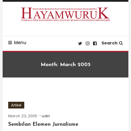
Skip
To
Content
Refleksi Budaya dan Intelektualitas Mahasiswa
LPM Hayamwuruk
Menu
Search
Month:
March 2005
Artikel
March 23, 2005
udin
Sembilan Elemen Jurnalisme