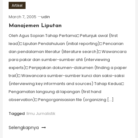
Artikel
March 7, 2005
udin
Manajemen Liputan
Oleh Agus Sopian Tahap Pertama□ Petunjuk awal (first
lead)□ Liputan Pendahuluan (initial reporting)□ Pencarian
dan pendalaman literatur (literature search)□ Wawancara
para pakar dan sumber-sumber ahli (interviewing
experts)□ Penjejakan dokumen-dokumen (finding a paper
trail)□ Wawancara sumber-sumber kunci dan saksi-saksi
(interviewing key informants and sources) Tahap Kedua□
Pengamatan langsung di lapangan (first hand
observation)□ Pengorganisasian file (organizing […]
Tagged
Ilmu Jurnalistik
Selengkapnya