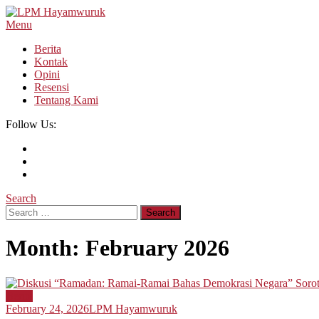
Skip
To
Menu
LPM Hayamwuruk
Refleksi Budaya dan Intelektualitas Mahasiswa
Content
Berita
Kontak
Opini
Resensi
Tentang Kami
Follow Us:
Search
Search
for:
Month:
February 2026
Berita
February 24, 2026
LPM Hayamwuruk