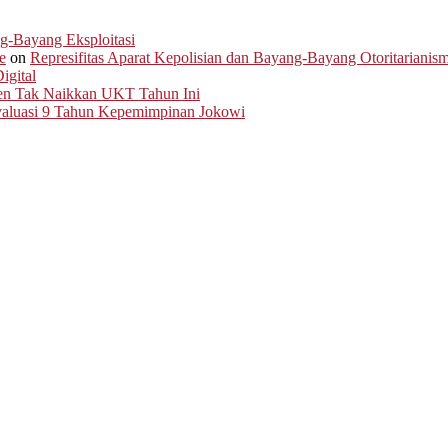
ng-Bayang Eksploitasi
e
on
Represifitas Aparat Kepolisian dan Bayang-Bayang Otoritarianis
igital
men Tak Naikkan UKT Tahun Ini
Evaluasi 9 Tahun Kepemimpinan Jokowi