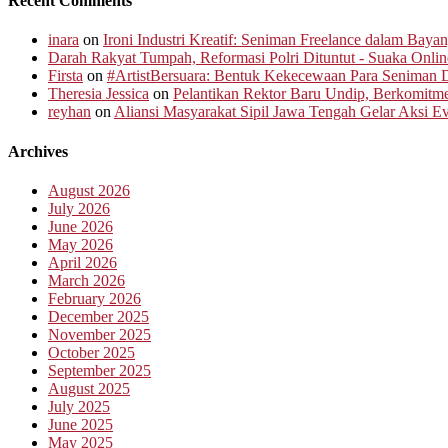
Recent Comments
inara
on
Ironi Industri Kreatif: Seniman Freelance dalam Baya
Darah Rakyat Tumpah, Reformasi Polri Dituntut - Suaka Onlin
Firsta
on
#ArtistBersuara: Bentuk Kekecewaan Para Seniman D
Theresia Jessica
on
Pelantikan Rektor Baru Undip, Berkomit
reyhan
on
Aliansi Masyarakat Sipil Jawa Tengah Gelar Aksi 
Archives
August 2026
July 2026
June 2026
May 2026
April 2026
March 2026
February 2026
December 2025
November 2025
October 2025
September 2025
August 2025
July 2025
June 2025
May 2025