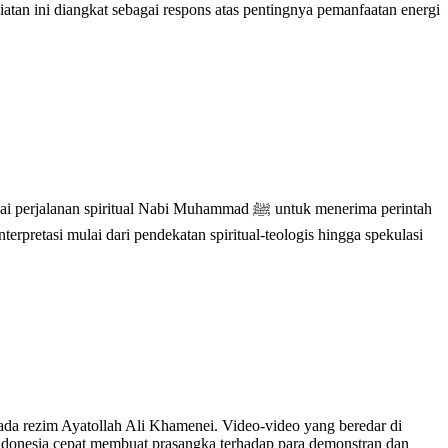
an ini diangkat sebagai respons atas pentingnya pemanfaatan energi
itual Nabi Muhammad ﷺ untuk menerima perintah
terpretasi mulai dari pendekatan spiritual-teologis hingga spekulasi
ada rezim Ayatollah Ali Khamenei. Video-video yang beredar di
Indonesia cepat membuat prasangka terhadap para demonstran dan