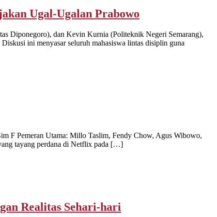
jakan Ugal-Ugalan Prabowo
tas Diponegoro), dan Kevin Kurnia (Politeknik Negeri Semarang),
skusi ini menyasar seluruh mahasiswa lintas disiplin guna
a: Sim F Pemeran Utama: Millo Taslim, Fendy Chow, Agus Wibowo,
ang tayang perdana di Netflix pada […]
n Realitas Sehari-hari