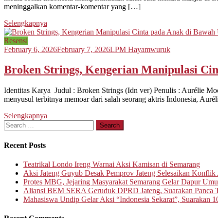
meninggalkan komentar-komentar yang […]
Selengkapnya
Resensi
February 6, 2026
February 7, 2026
LPM Hayamwuruk
Broken Strings, Kengerian Manipulasi C
Identitas Karya Judul : Broken Strings (Idn ver) Penulis : Auréli
menyusul terbitnya memoar dari salah seorang aktris Indonesia, Aurél
Selengkapnya
Search
for:
Recent Posts
Teatrikal Londo Ireng Warnai Aksi Kamisan di Semarang
Aksi Jateng Guyub Desak Pemprov Jateng Selesaikan Konflik A
Protes MBG, Jejaring Masyarakat Semarang Gelar Dapur Um
Aliansi BEM SERA Geruduk DPRD Jateng, Suarakan Panca T
Mahasiswa Undip Gelar Aksi “Indonesia Sekarat”, Suarakan 1