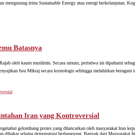
 mengusung tema Sustainable Energy atau energi berkelanjutan. Kegiat
temu Batasnya
leh kaum muslimin. Secara umum, peristiwa ini dipahami sebagai perjalanan spir
 menyajikan Isra Mikraj secara kronologis sehingga melahirkan beragam in
ntahan Iran yang Kontroversial
engetahui gelombang protes yang dilancarkan oleh masyarakat Iran kep
Iran dibakar selama demonstrasi berlangsung. Banyak dari Masyarakat 