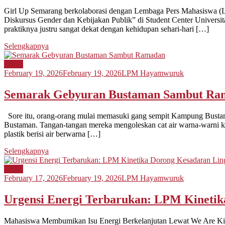
Girl Up Semarang berkolaborasi dengan Lembaga Pers Mahasiswa (
Diskursus Gender dan Kebijakan Publik” di Student Center Universita
praktiknya justru sangat dekat dengan kehidupan sehari-hari […]
Selengkapnya
Berita
February 19, 2026
February 19, 2026
LPM Hayamwuruk
Semarak Gebyuran Bustaman Sambut Ra
Sore itu, orang-orang mulai memasuki gang sempit Kampung Bustam
Bustaman. Tangan-tangan mereka mengoleskan cat air warna-warni ke
plastik berisi air berwarna […]
Selengkapnya
Berita
February 17, 2026
February 19, 2026
LPM Hayamwuruk
Urgensi Energi Terbarukan: LPM Kinetik
Mahasiswa Membumikan Isu Energi Berkelanjutan Lewat We Are Kine