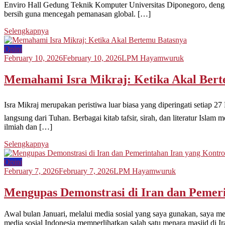
Enviro Hall Gedung Teknik Komputer Universitas Diponegoro, dengan
bersih guna mencegah pemanasan global. […]
Selengkapnya
Opini
February 10, 2026
February 10, 2026
LPM Hayamwuruk
Memahami Isra Mikraj: Ketika Akal Ber
Isra Mikraj merupakan peristiwa luar biasa yang diperingati setiap 27 Rajab o
langsung dari Tuhan. Berbagai kitab tafsir, sirah, dan literatur Islam
ilmiah dan […]
Selengkapnya
Opini
February 7, 2026
February 7, 2026
LPM Hayamwuruk
Mengupas Demonstrasi di Iran dan Pemeri
Awal bulan Januari, melalui media sosial yang saya gunakan, saya m
media sosial Indonesia memperlihatkan salah satu menara masjid di 