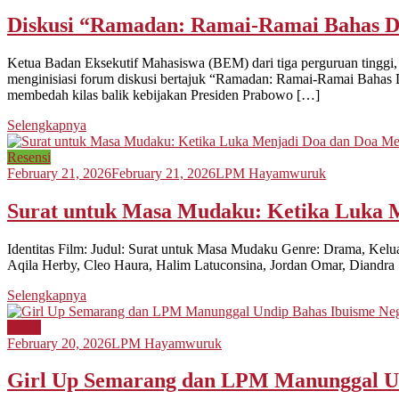
Diskusi “Ramadan: Ramai-Ramai Bahas De
Ketua Badan Eksekutif Mahasiswa (BEM) dari tiga perguruan tinggi,
menginisiasi forum diskusi bertajuk “Ramadan: Ramai-Ramai Bahas D
membedah kilas balik kebijakan Presiden Prabowo […]
Selengkapnya
Resensi
February 21, 2026
February 21, 2026
LPM Hayamwuruk
Surat untuk Masa Mudaku: Ketika Luka 
Identitas Film: Judul: Surat untuk Masa Mudaku Genre: Drama, Kelu
Aqila Herby, Cleo Haura, Halim Latuconsina, Jordan Omar, Diandra 
Selengkapnya
Berita
February 20, 2026
LPM Hayamwuruk
Girl Up Semarang dan LPM Manunggal Und