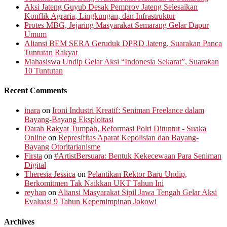
Aksi Jateng Guyub Desak Pemprov Jateng Selesaikan
Konflik Agraria, Lingkungan, dan Infrastruktur
Protes MBG, Jejaring Masyarakat Semarang Gelar Dapur
Umum
Aliansi BEM SERA Geruduk DPRD Jateng, Suarakan Panca
Tuntutan Rakyat
Mahasiswa Undip Gelar Aksi “Indonesia Sekarat”, Suarakan
10 Tuntutan
Recent Comments
inara
on
Ironi Industri Kreatif: Seniman Freelance dalam
Bayang-Bayang Eksploitasi
Darah Rakyat Tumpah, Reformasi Polri Dituntut - Suaka
Online
on
Represifitas Aparat Kepolisian dan Bayang-
Bayang Otoritarianisme
Firsta
on
#ArtistBersuara: Bentuk Kekecewaan Para Seniman
Digital
Theresia Jessica
on
Pelantikan Rektor Baru Undip,
Berkomitmen Tak Naikkan UKT Tahun Ini
reyhan
on
Aliansi Masyarakat Sipil Jawa Tengah Gelar Aksi
Evaluasi 9 Tahun Kepemimpinan Jokowi
Archives