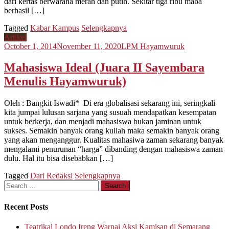
dari kertas berwarana merah dan putih. Sekitar tiga ribu maba
berhasil […]
Tagged
Kabar Kampus
Selengkapnya
Artikel
October 1, 2014
November 11, 2020
LPM Hayamwuruk
Mahasiswa Ideal (Juara II Sayembara
Menulis Hayamwuruk)
Oleh : Bangkit Iswadi* Di era globalisasi sekarang ini, seringkali
kita jumpai lulusan sarjana yang susuah mendapatkan kesempatan
untuk berkerja, dan menjadi mahasiswa bukan jaminan untuk
sukses. Semakin banyak orang kuliah maka semakin banyak orang
yang akan menganggur. Kualitas mahasiwa zaman sekarang banyak
mengalami penurunan “harga” dibanding dengan mahasiswa zaman
dulu. Hal itu bisa disebabkan […]
Tagged
Dari Redaksi
Selengkapnya
Search
for:
Recent Posts
Teatrikal Londo Ireng Warnai Aksi Kamisan di Semarang