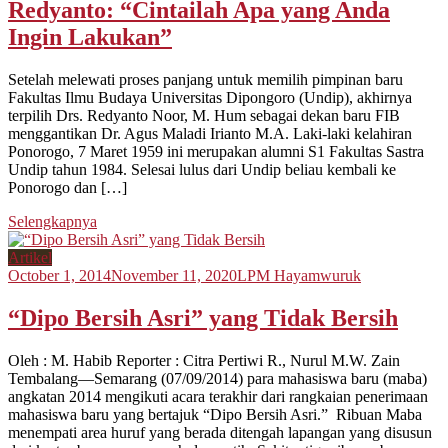
Redyanto: “Cintailah Apa yang Anda
Ingin Lakukan”
Setelah melewati proses panjang untuk memilih pimpinan baru
Fakultas Ilmu Budaya Universitas Dipongoro (Undip), akhirnya
terpilih Drs. Redyanto Noor, M. Hum sebagai dekan baru FIB
menggantikan Dr. Agus Maladi Irianto M.A. Laki-laki kelahiran
Ponorogo, 7 Maret 1959 ini merupakan alumni S1 Fakultas Sastra
Undip tahun 1984. Selesai lulus dari Undip beliau kembali ke
Ponorogo dan […]
Selengkapnya
Artikel
October 1, 2014
November 11, 2020
LPM Hayamwuruk
“Dipo Bersih Asri” yang Tidak Bersih
Oleh : M. Habib Reporter : Citra Pertiwi R., Nurul M.W. Zain
Tembalang—Semarang (07/09/2014) para mahasiswa baru (maba)
angkatan 2014 mengikuti acara terakhir dari rangkaian penerimaan
mahasiswa baru yang bertajuk “Dipo Bersih Asri.” Ribuan Maba
menempati area huruf yang berada ditengah lapangan yang disusun