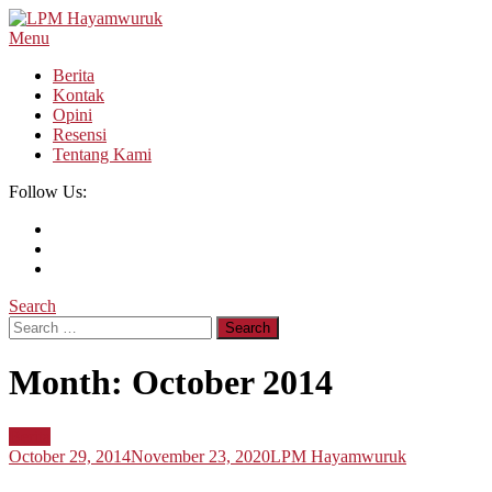
Skip
To
Menu
LPM Hayamwuruk
Refleksi Budaya dan Intelektualitas Mahasiswa
Content
Berita
Kontak
Opini
Resensi
Tentang Kami
Follow Us:
Search
Search
for:
Month:
October 2014
Berita
October 29, 2014
November 23, 2020
LPM Hayamwuruk