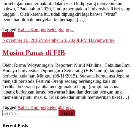
ini sebagaimana termaktub dalam visi Undip yang menyebutkan
bahwa, “Pada tahun 2020, Undip merupakan Universitas Riset yang
unggul”. Oleh karena itu, tidak dipungkiri lagi bahwa “virus”
penelitian ilmiah menyebar ke berbagai […]
Tagged
Kabar Kampus
Selengkapnya
Berita
November 16, 2015
November 23, 2020
LPM Hayamwuruk
Musim Panas di FIB
Oleh: Risma Widyaningsih Reporter: Nurul Maulina Fakultas Ilmu
Budaya Universitas Diponegoro Semarang (FIB Undip), tampak
berbeda pada hari Minggu (08/11/2015). Suasana bernuansa Jepang
menjadi pertanda Festival Orenji sedang berlangsung kala itu.
Terlihat beberapa panitia menggunakan happi (rompi tradisonal
jepang berlengan lurus) berwarna hijau dan deretan pengunjung
memenuhi pintu masuk. Tidak sekadar untuk memberikan tiket […]
Tagged
Kabar Kampus
Selengkapnya
Search
for:
Recent Posts