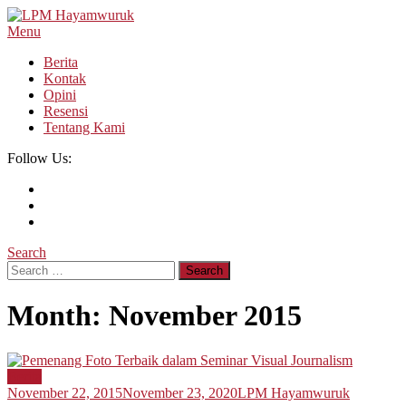
Skip
To
Menu
LPM Hayamwuruk
Refleksi Budaya dan Intelektualitas Mahasiswa
Content
Berita
Kontak
Opini
Resensi
Tentang Kami
Follow Us:
Search
Search
for:
Month:
November 2015
Berita
November 22, 2015
November 23, 2020
LPM Hayamwuruk