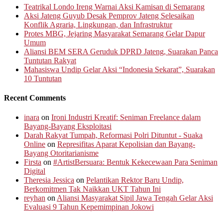
Teatrikal Londo Ireng Warnai Aksi Kamisan di Semarang
Aksi Jateng Guyub Desak Pemprov Jateng Selesaikan
Konflik Agraria, Lingkungan, dan Infrastruktur
Protes MBG, Jejaring Masyarakat Semarang Gelar Dapur
Umum
Aliansi BEM SERA Geruduk DPRD Jateng, Suarakan Panca
Tuntutan Rakyat
Mahasiswa Undip Gelar Aksi “Indonesia Sekarat”, Suarakan
10 Tuntutan
Recent Comments
inara
on
Ironi Industri Kreatif: Seniman Freelance dalam
Bayang-Bayang Eksploitasi
Darah Rakyat Tumpah, Reformasi Polri Dituntut - Suaka
Online
on
Represifitas Aparat Kepolisian dan Bayang-
Bayang Otoritarianisme
Firsta
on
#ArtistBersuara: Bentuk Kekecewaan Para Seniman
Digital
Theresia Jessica
on
Pelantikan Rektor Baru Undip,
Berkomitmen Tak Naikkan UKT Tahun Ini
reyhan
on
Aliansi Masyarakat Sipil Jawa Tengah Gelar Aksi
Evaluasi 9 Tahun Kepemimpinan Jokowi