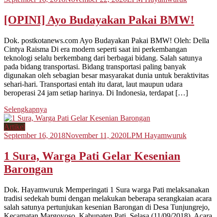
[OPINI] Ayo Budayakan Pakai BMW!
Dok. postkotanews.com Ayo Budayakan Pakai BMW! Oleh: Della
Cintya Raisma Di era modern seperti saat ini perkembangan
teknologi selalu berkembang dari berbagai bidang. Salah satunya
pada bidang transportasi. Bidang transportasi paling banyak
digunakan oleh sebagian besar masyarakat dunia untuk beraktivitas
sehari-hari. Transportasi entah itu darat, laut maupun udara
beroperasi 24 jam setiap harinya. Di Indonesia, terdapat […]
Selengkapnya
Artikel
September 16, 2018
November 11, 2020
LPM Hayamwuruk
1 Sura, Warga Pati Gelar Kesenian
Barongan
Dok. Hayamwuruk Memperingati 1 Sura warga Pati melaksanakan
tradisi sedekah bumi dengan melakukan beberapa serangkaian acara
salah satunya pertunjukan kesenian Barongan di Desa Tunjungrejo,
Kecamatan Margoyoso, Kabupaten Pati, Selasa (11/09/2018). Acara