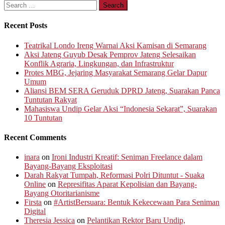
Search
pagination
for:
Recent Posts
Teatrikal Londo Ireng Warnai Aksi Kamisan di Semarang
Aksi Jateng Guyub Desak Pemprov Jateng Selesaikan
Konflik Agraria, Lingkungan, dan Infrastruktur
Protes MBG, Jejaring Masyarakat Semarang Gelar Dapur
Umum
Aliansi BEM SERA Geruduk DPRD Jateng, Suarakan Panca
Tuntutan Rakyat
Mahasiswa Undip Gelar Aksi “Indonesia Sekarat”, Suarakan
10 Tuntutan
Recent Comments
inara
on
Ironi Industri Kreatif: Seniman Freelance dalam
Bayang-Bayang Eksploitasi
Darah Rakyat Tumpah, Reformasi Polri Dituntut - Suaka
Online
on
Represifitas Aparat Kepolisian dan Bayang-
Bayang Otoritarianisme
Firsta
on
#ArtistBersuara: Bentuk Kekecewaan Para Seniman
Digital
Theresia Jessica
on
Pelantikan Rektor Baru Undip,