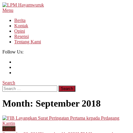
Skip
To
Menu
LPM Hayamwuruk
Refleksi Budaya dan Intelektualitas Mahasiswa
Content
Berita
Kontak
Opini
Resensi
Tentang Kami
Follow Us:
Search
Search
for:
Month:
September 2018
Artikel