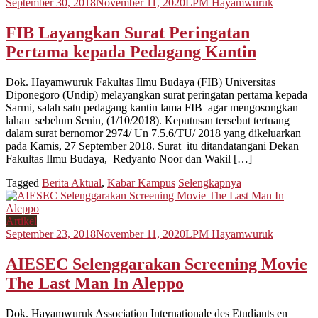
September 30, 2018
November 11, 2020
LPM Hayamwuruk
FIB Layangkan Surat Peringatan
Pertama kepada Pedagang Kantin
Dok. Hayamwuruk Fakultas Ilmu Budaya (FIB) Universitas
Diponegoro (Undip) melayangkan surat peringatan pertama kepada
Sarmi, salah satu pedagang kantin lama FIB agar mengosongkan
lahan sebelum Senin, (1/10/2018). Keputusan tersebut tertuang
dalam surat bernomor 2974/ Un 7.5.6/TU/ 2018 yang dikeluarkan
pada Kamis, 27 September 2018. Surat itu ditandatangani Dekan
Fakultas Ilmu Budaya, Redyanto Noor dan Wakil […]
Tagged
Berita Aktual
,
Kabar Kampus
Selengkapnya
Artikel
September 23, 2018
November 11, 2020
LPM Hayamwuruk
AIESEC Selenggarakan Screening Movie
The Last Man In Aleppo
Dok. Hayamwuruk Association Internationale des Etudiants en