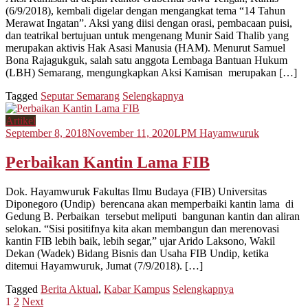
(6/9/2018), kembali digelar dengan mengangkat tema “14 Tahun
Merawat Ingatan”. Aksi yang diisi dengan orasi, pembacaan puisi,
dan teatrikal bertujuan untuk mengenang Munir Said Thalib yang
merupakan aktivis Hak Asasi Manusia (HAM). Menurut Samuel
Bona Rajagukguk, salah satu anggota Lembaga Bantuan Hukum
(LBH) Semarang, mengungkapkan Aksi Kamisan merupakan […]
Tagged
Seputar Semarang
Selengkapnya
Artikel
September 8, 2018
November 11, 2020
LPM Hayamwuruk
Perbaikan Kantin Lama FIB
Dok. Hayamwuruk Fakultas Ilmu Budaya (FIB) Universitas
Diponegoro (Undip) berencana akan memperbaiki kantin lama di
Gedung B. Perbaikan tersebut meliputi bangunan kantin dan aliran
selokan. “Sisi positifnya kita akan membangun dan merenovasi
kantin FIB lebih baik, lebih segar,” ujar Arido Laksono, Wakil
Dekan (Wadek) Bidang Bisnis dan Usaha FIB Undip, ketika
ditemui Hayamwuruk, Jumat (7/9/2018). […]
Tagged
Berita Aktual
,
Kabar Kampus
Selengkapnya
Posts
1
2
Next