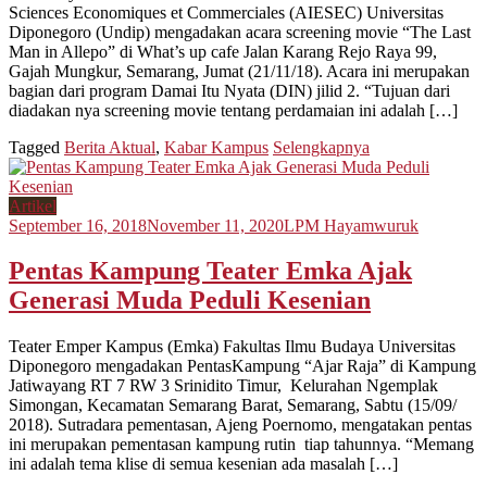
Sciences Economiques et Commerciales (AIESEC) Universitas
Diponegoro (Undip) mengadakan acara screening movie “The Last
Man in Allepo” di What’s up cafe Jalan Karang Rejo Raya 99,
Gajah Mungkur, Semarang, Jumat (21/11/18). Acara ini merupakan
bagian dari program Damai Itu Nyata (DIN) jilid 2. “Tujuan dari
diadakan nya screening movie tentang perdamaian ini adalah […]
Tagged
Berita Aktual
,
Kabar Kampus
Selengkapnya
Artikel
September 16, 2018
November 11, 2020
LPM Hayamwuruk
Pentas Kampung Teater Emka Ajak
Generasi Muda Peduli Kesenian
Teater Emper Kampus (Emka) Fakultas Ilmu Budaya Universitas
Diponegoro mengadakan PentasKampung “Ajar Raja” di Kampung
Jatiwayang RT 7 RW 3 Srinidito Timur, Kelurahan Ngemplak
Simongan, Kecamatan Semarang Barat, Semarang, Sabtu (15/09/
2018). Sutradara pementasan, Ajeng Poernomo, mengatakan pentas
ini merupakan pementasan kampung rutin tiap tahunnya. “Memang
ini adalah tema klise di semua kesenian ada masalah […]