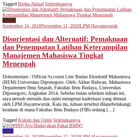
Tagged
Berita Aktual
Selengkapnya
Artikel
September 16, 2018
November 11, 2020
LPM Hayamwuruk
Disorientasi dan Alternatif: Pemaknaan
dan Penempatan Latihan Keterampilan
Manajemen Mahasiswa Tingkat
Menengah
Dokumentasi : Official Account Line Badan Eksekutif Mahasiswa
(BEM) Universitas Diponegoro. Oleh: Akbar Ridwan, Mahasiswa
Departemen Ilmu Sejarah, Fakultas Ilmu Budaya, Universitas
Diponegoro, Angkatan 2014. Sebelas bulan sebelum tulisan ini,
saya pernah menulis dua opini mengenai kaderisasi yang dimuat
oleh LPM Hayamwuruk. Kala itu, tulisan tersebut dilatarbelakangi
keadaan di mana Fakultas Ilmu Budaya (FIB) sedang […]
Tagged
Kolom dan Opini
Selengkapnya
Opini
September 16, 2018
November 22, 2020
LPM Hayamwuruk