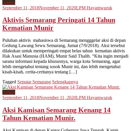
Artikel
September 11, 2018
November 11, 2020
LPM Hayamwuruk
Aktivis Semarang Peringati 14 Tahun
Kematian Munir
Puluhan aktivis mahasiswa di Semarang mengggelar aksi di depan
Gedung Lawang Sewu Semarang, Jumat (7/9/2018). Aksi tersebut
dilakukan untuk memperingati empat belas tahun kematian aktivis
Hak Asasi Manusia (HAM), Munir Said Thalib. “Kita ingin menjadi
sarana informasi kepada khususnya, warga kota Semarang, agar
lebih mengetahui tentang sosok Munir ini, dan lebih mengetahui
kisah-kisah, cerita-ceritanya tentang […]
Tagged
Seputar Semarang
Selengkapnya
Artikel
September 11, 2018
November 11, 2020
LPM Hayamwuruk
Aksi Kamisan Semarang Kenang 14
Tahun Kematian Munir.
Aksi Kamisan di depan Kantor Gubernur Jawa Tengah, Kamis