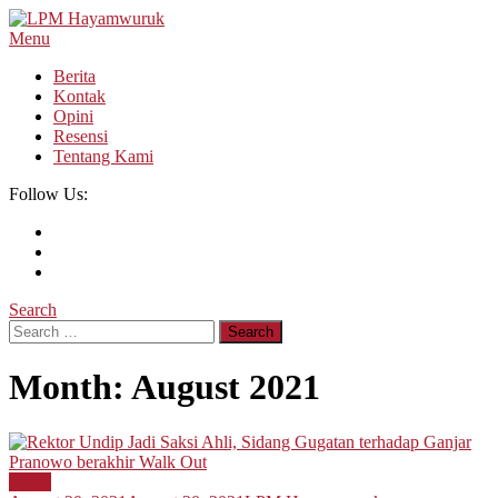
Skip
To
Menu
LPM Hayamwuruk
Refleksi Budaya dan Intelektualitas Mahasiswa
Content
Berita
Kontak
Opini
Resensi
Tentang Kami
Follow Us:
Search
Search
for:
Month:
August 2021
Berita