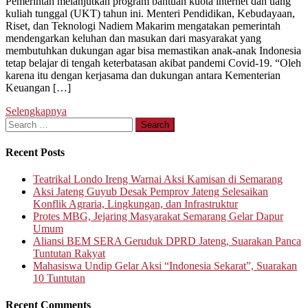
Pemerintah melanjutkan program bantuan kuota internet dan uang
kuliah tunggal (UKT) tahun ini. Menteri Pendidikan, Kebudayaan,
Riset, dan Teknologi Nadiem Makarim mengatakan pemerintah
mendengarkan keluhan dan masukan dari masyarakat yang
membutuhkan dukungan agar bisa memastikan anak-anak Indonesia
tetap belajar di tengah keterbatasan akibat pandemi Covid-19. “Oleh
karena itu dengan kerjasama dan dukungan antara Kementerian
Keuangan […]
Selengkapnya
Search
for:
Recent Posts
Teatrikal Londo Ireng Warnai Aksi Kamisan di Semarang
Aksi Jateng Guyub Desak Pemprov Jateng Selesaikan
Konflik Agraria, Lingkungan, dan Infrastruktur
Protes MBG, Jejaring Masyarakat Semarang Gelar Dapur
Umum
Aliansi BEM SERA Geruduk DPRD Jateng, Suarakan Panca
Tuntutan Rakyat
Mahasiswa Undip Gelar Aksi “Indonesia Sekarat”, Suarakan
10 Tuntutan
Recent Comments