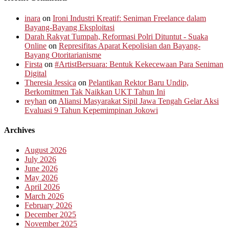
inara
on
Ironi Industri Kreatif: Seniman Freelance dalam
Bayang-Bayang Eksploitasi
Darah Rakyat Tumpah, Reformasi Polri Dituntut - Suaka
Online
on
Represifitas Aparat Kepolisian dan Bayang-
Bayang Otoritarianisme
Firsta
on
#ArtistBersuara: Bentuk Kekecewaan Para Seniman
Digital
Theresia Jessica
on
Pelantikan Rektor Baru Undip,
Berkomitmen Tak Naikkan UKT Tahun Ini
reyhan
on
Aliansi Masyarakat Sipil Jawa Tengah Gelar Aksi
Evaluasi 9 Tahun Kepemimpinan Jokowi
Archives
August 2026
July 2026
June 2026
May 2026
April 2026
March 2026
February 2026
December 2025
November 2025