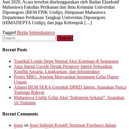
Juni 2020. Acara tersebut diselenggarakan oleh Badan Eksekutif
Mahasiswa Fakultas Perikanan dan Ilmu Kelautan Universitas
Diponegoro (BEM FPIK Undip), Himpunan Mahasiswa
Departemen Perikanan Tangkap Universitas Diponegoro
(HIMADEPTA Undip), dan juga Kelompok […]
Tagged
Berita
Selengkapnya
Search
for:
Recent Posts
Teatrikal Londo Ireng Warnai Aksi Kamisan di Semarang
Aksi Jateng Guyub Desak Pemprov Jateng Selesaikan
Konflik Agraria, Lingkungan, dan Infrastruktur
Protes MBG, Jejaring Masyarakat Semarang Gelar Dapur
Umum
Aliansi BEM SERA Geruduk DPRD Jateng, Suarakan Panca
Tuntutan Rakyat
Mahasiswa Undip Gelar Aksi “Indonesia Sekarat”, Suarakan
10 Tuntutan
Recent Comments
inara
on
Ironi Industri Kreatif: Seniman Freelance dalam