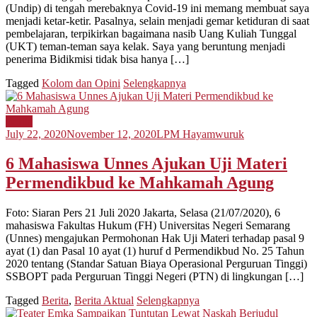
(Undip) di tengah merebaknya Covid-19 ini memang membuat saya
menjadi ketar-ketir. Pasalnya, selain menjadi gemar ketiduran di saat
pembelajaran, terpikirkan bagaimana nasib Uang Kuliah Tunggal
(UKT) teman-teman saya kelak. Saya yang beruntung menjadi
penerima Bidikmisi tidak bisa hanya […]
Tagged
Kolom dan Opini
Selengkapnya
Berita
July 22, 2020
November 12, 2020
LPM Hayamwuruk
6 Mahasiswa Unnes Ajukan Uji Materi
Permendikbud ke Mahkamah Agung
Foto: Siaran Pers 21 Juli 2020 Jakarta, Selasa (21/07/2020), 6
mahasiswa Fakultas Hukum (FH) Universitas Negeri Semarang
(Unnes) mengajukan Permohonan Hak Uji Materi terhadap pasal 9
ayat (1) dan Pasal 10 ayat (1) huruf d Permendikbud No. 25 Tahun
2020 tentang (Standar Satuan Biaya Operasional Perguruan Tinggi)
SSBOPT pada Perguruan Tinggi Negeri (PTN) di lingkungan […]
Tagged
Berita
,
Berita Aktual
Selengkapnya