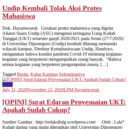
Undip Kembali Tolak Aksi Protes
Mahasiswa
Dok. Hayamwuruk Gerakan protes mahasiswa yang digelar
Aliansi Suara Undip (ASU) mengenai keringana Uang Kuliah
Tunggal (UKT) semester ganjil 2020/2021 pada Senin (27/7/2020)
di Universitas Diponegoro (Undip) kembali dilarang memasuki
wilayah kampus. Direktur Kemahasiswaan Undip, Handoyo,
mengatakan bahwa kondisi pandemi Covid-19 melarang kegiatan-
kegiatan yang berpotensi mengumpulkan orang banyak. “Bahwa
semua kegiatan yang berpotensi pengumpulan massa, […]
Tagged
Berita
,
Kabar Kampus
Selengkapnya
Opini
July 31, 2020
November 23, 2020
LPM Hayamwuruk
[OPINI] Surat Edaran Penyesuaian UKT:
Apakah Sudah Cukup?
Sumber Gambar : http://redaksibdg.wordpress.com/ Oleh : Lala*
Kuliah daring yang mulai diterapkan oleh Universitas Diponegoro