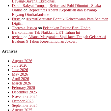
Bayang-Bayang Eksploitasi
Darah Rakyat Tumpah, Reformasi Polri Dituntut - Suaka
Online
on
Represifitas Aparat Kepolisian dan Bayang-
Bayang Otoritarianisme
Firsta
on
#ArtistBersuara: Bentuk Kekecewaan Para Seniman
Digital
Theresia Jessica
on
Pelantikan Rektor Baru Undip,
Berkomitmen Tak Naikkan UKT Tahun Ini
reyhan
on
Aliansi Masyarakat Sipil Jawa Tengah Gelar Aksi
Evaluasi 9 Tahun Kepemimpinan Jokowi
Archives
August 2026
July 2026
June 2026
May 2026
April 2026
March 2026
February 2026
December 2025
November 2025
October 2025
September 2025
August 2025