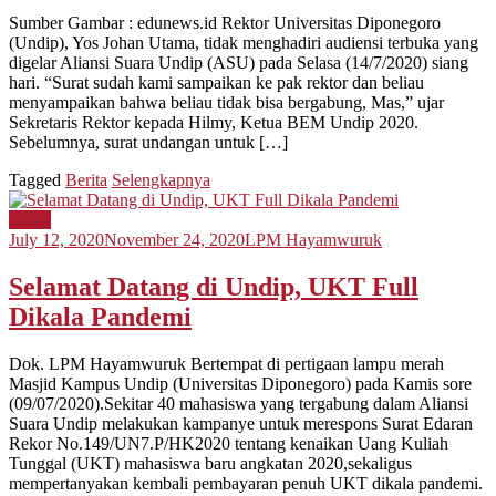
Sumber Gambar : edunews.id Rektor Universitas Diponegoro
(Undip), Yos Johan Utama, tidak menghadiri audiensi terbuka yang
digelar Aliansi Suara Undip (ASU) pada Selasa (14/7/2020) siang
hari. “Surat sudah kami sampaikan ke pak rektor dan beliau
menyampaikan bahwa beliau tidak bisa bergabung, Mas,” ujar
Sekretaris Rektor kepada Hilmy, Ketua BEM Undip 2020.
Sebelumnya, surat undangan untuk […]
Tagged
Berita
Selengkapnya
Berita
July 12, 2020
November 24, 2020
LPM Hayamwuruk
Selamat Datang di Undip, UKT Full
Dikala Pandemi
Dok. LPM Hayamwuruk Bertempat di pertigaan lampu merah
Masjid Kampus Undip (Universitas Diponegoro) pada Kamis sore
(09/07/2020).Sekitar 40 mahasiswa yang tergabung dalam Aliansi
Suara Undip melakukan kampanye untuk merespons Surat Edaran
Rekor No.149/UN7.P/HK2020 tentang kenaikan Uang Kuliah
Tunggal (UKT) mahasiswa baru angkatan 2020,sekaligus
mempertanyakan kembali pembayaran penuh UKT dikala pandemi.