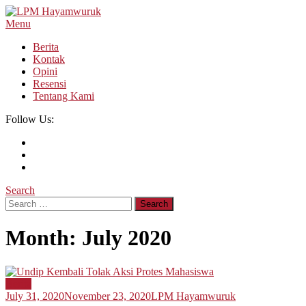
Skip
To
Menu
LPM Hayamwuruk
Refleksi Budaya dan Intelektualitas Mahasiswa
Content
Berita
Kontak
Opini
Resensi
Tentang Kami
Follow Us:
Search
Search
for:
Month:
July 2020
Berita
July 31, 2020
November 23, 2020
LPM Hayamwuruk