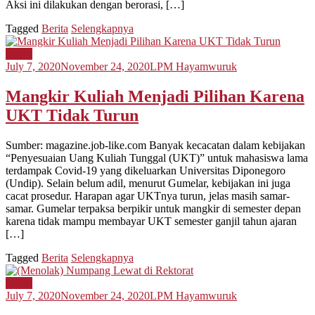
Aksi ini dilakukan dengan berorasi, […]
Tagged
Berita
Selengkapnya
Berita
July 7, 2020
November 24, 2020
LPM Hayamwuruk
Mangkir Kuliah Menjadi Pilihan Karena
UKT Tidak Turun
Sumber: magazine.job-like.com Banyak kecacatan dalam kebijakan
“Penyesuaian Uang Kuliah Tunggal (UKT)” untuk mahasiswa lama
terdampak Covid-19 yang dikeluarkan Universitas Diponegoro
(Undip). Selain belum adil, menurut Gumelar, kebijakan ini juga
cacat prosedur. Harapan agar UKTnya turun, jelas masih samar-
samar. Gumelar terpaksa berpikir untuk mangkir di semester depan
karena tidak mampu membayar UKT semester ganjil tahun ajaran
[…]
Tagged
Berita
Selengkapnya
Berita
July 7, 2020
November 24, 2020
LPM Hayamwuruk