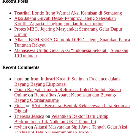
Recent Posts
Teatrikal Londo Ireng Warnai Aksi Kamisan di Semarang
Aksi Jateng Guyub Desak Pemprov Jateng Selesaikan
Konflik Agraria, Lingkungan, dan Infrastruktur
Protes MBG, Jejaring Masyarakat Semarang Gelar Dapur
Umum
Aliansi BEM SERA Geruduk DPRD Jateng, Suarakan Panca
Tuntutan Rakyat
Mahasiswa Undip Gelar Aksi “Indonesia Sekarat”, Suarakan
10 Tuntutan
Recent Comments
inara
on
Ironi Industri Kreatif: Seniman Freelance dalam
Bayang-Bayang Eksploitasi
Darah Rakyat Tumpah, Reformasi Polri Dituntut - Suaka
Online
on
Represifitas Aparat Kepolisian dan Bayang-
Bayang Otoritarianisme
Firsta
on
#ArtistBersuara: Bentuk Kekecewaan Para Seniman
Digital
Theresia Jessica
on
Pelantikan Rektor Baru Undip,
Berkomitmen Tak Naikkan UKT Tahun Ini
reyhan
on
Aliansi Masyarakat Sipil Jawa Tengah Gelar Aksi
Evaluasi 9 Tahun Kepemimpinan Jokowi