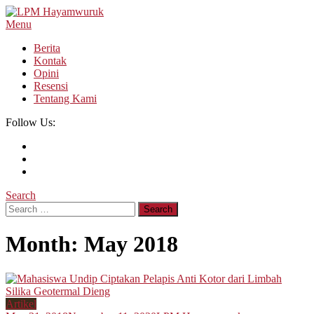
Skip
To
Menu
LPM Hayamwuruk
Refleksi Budaya dan Intelektualitas Mahasiswa
Content
Berita
Kontak
Opini
Resensi
Tentang Kami
Follow Us:
Search
Search
for:
Month:
May 2018
Artikel