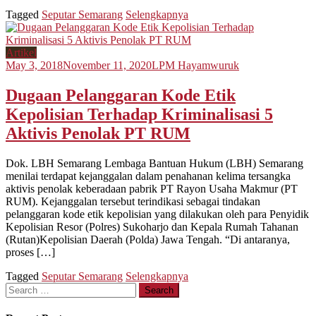
Tagged
Seputar Semarang
Selengkapnya
Artikel
May 3, 2018
November 11, 2020
LPM Hayamwuruk
Dugaan Pelanggaran Kode Etik
Kepolisian Terhadap Kriminalisasi 5
Aktivis Penolak PT RUM
Dok. LBH Semarang Lembaga Bantuan Hukum (LBH) Semarang
menilai terdapat kejanggalan dalam penahanan kelima tersangka
aktivis penolak keberadaan pabrik PT Rayon Usaha Makmur (PT
RUM). Kejanggalan tersebut terindikasi sebagai tindakan
pelanggaran kode etik kepolisian yang dilakukan oleh para Penyidik
Kepolisian Resor (Polres) Sukoharjo dan Kepala Rumah Tahanan
(Rutan)Kepolisian Daerah (Polda) Jawa Tengah. “Di antaranya,
proses […]
Tagged
Seputar Semarang
Selengkapnya
Search
for: