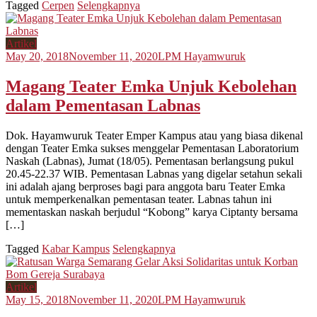
Tagged
Cerpen
Selengkapnya
Artikel
May 20, 2018
November 11, 2020
LPM Hayamwuruk
Magang Teater Emka Unjuk Kebolehan
dalam Pementasan Labnas
Dok. Hayamwuruk Teater Emper Kampus atau yang biasa dikenal
dengan Teater Emka sukses menggelar Pementasan Laboratorium
Naskah (Labnas), Jumat (18/05). Pementasan berlangsung pukul
20.45-22.37 WIB. Pementasan Labnas yang digelar setahun sekali
ini adalah ajang berproses bagi para anggota baru Teater Emka
untuk memperkenalkan pementasan teater. Labnas tahun ini
mementaskan naskah berjudul “Kobong” karya Ciptanty bersama
[…]
Tagged
Kabar Kampus
Selengkapnya
Artikel
May 15, 2018
November 11, 2020
LPM Hayamwuruk