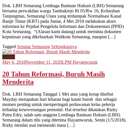
Dok. LBH Semarang Lembaga Bantuan Hukum (LBH) Semarang
bersama perwakilan warga Tambakrejo Rt 05/Rw 16, Kelurahan
Tanjungmas, Semarang Utara yang terdampak Normalisasi Kanal
Banjir Timur (KBT) pada Jumat, 4 Mei 2018 melakukan akses
informasi ke Pejabat Pengelola Informasi dan Dokumentasi (PPID)
Kota Semarang. “(Alasan kami datang) untuk meminta dokumen
keputusan yang dikeluarkan Walikota Semarang, maupun […]
Tagged
Seputar Semarang
Selengkapnya
Artikel
May 6, 2018
November 11, 2020
LPM Hayamwuruk
20 Tahun Reformasi, Buruh Masih
Menderita
Dok. LBH Semarang Tanggal 1 Mei atau yang kerap disebut
Mayday merupakan hari lebaran bagi kaum buruh dan sebagai
momen penting untuk memperingati perlawanan kelas pekerja
terhadap kesewenangan pemodal. Hal tersebut dikatakan Rizky
Putra Edry, salah satu anggota Lembaga Bantuan Hukum (LBH)
Semarang dalam rilis yang diterima Hayamwuruk, Senin (1/5/2018).
Rizky menilai usai memasuki masa […]