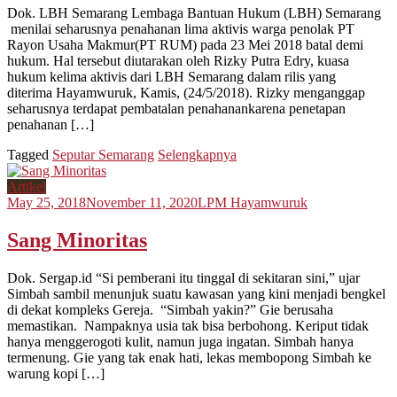
Dok. LBH Semarang Lembaga Bantuan Hukum (LBH) Semarang
menilai seharusnya penahanan lima aktivis warga penolak PT
Rayon Usaha Makmur(PT RUM) pada 23 Mei 2018 batal demi
hukum. Hal tersebut diutarakan oleh Rizky Putra Edry, kuasa
hukum kelima aktivis dari LBH Semarang dalam rilis yang
diterima Hayamwuruk, Kamis, (24/5/2018). Rizky menganggap
seharusnya terdapat pembatalan penahanankarena penetapan
penahanan […]
Tagged
Seputar Semarang
Selengkapnya
Artikel
May 25, 2018
November 11, 2020
LPM Hayamwuruk
Sang Minoritas
Dok. Sergap.id “Si pemberani itu tinggal di sekitaran sini,” ujar
Simbah sambil menunjuk suatu kawasan yang kini menjadi bengkel
di dekat kompleks Gereja. “Simbah yakin?” Gie berusaha
memastikan. Nampaknya usia tak bisa berbohong. Keriput tidak
hanya menggerogoti kulit, namun juga ingatan. Simbah hanya
termenung. Gie yang tak enak hati, lekas membopong Simbah ke
warung kopi […]