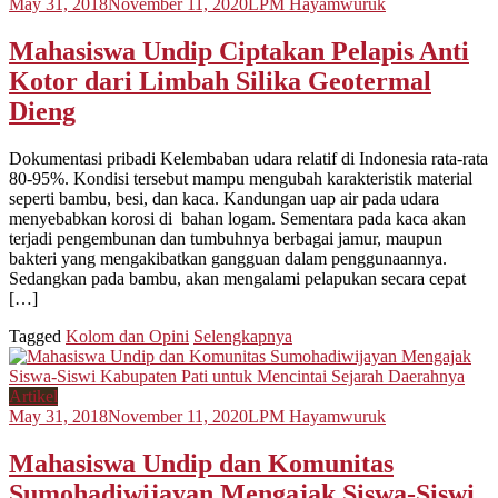
May 31, 2018
November 11, 2020
LPM Hayamwuruk
Mahasiswa Undip Ciptakan Pelapis Anti
Kotor dari Limbah Silika Geotermal
Dieng
Dokumentasi pribadi Kelembaban udara relatif di Indonesia rata-rata
80-95%. Kondisi tersebut mampu mengubah karakteristik material
seperti bambu, besi, dan kaca. Kandungan uap air pada udara
menyebabkan korosi di bahan logam. Sementara pada kaca akan
terjadi pengembunan dan tumbuhnya berbagai jamur, maupun
bakteri yang mengakibatkan gangguan dalam penggunaannya.
Sedangkan pada bambu, akan mengalami pelapukan secara cepat
[…]
Tagged
Kolom dan Opini
Selengkapnya
Artikel
May 31, 2018
November 11, 2020
LPM Hayamwuruk
Mahasiswa Undip dan Komunitas
Sumohadiwijayan Mengajak Siswa-Siswi