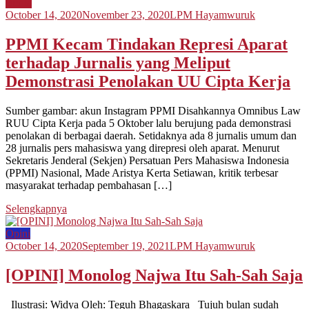
Berita
October 14, 2020
November 23, 2020
LPM Hayamwuruk
PPMI Kecam Tindakan Represi Aparat
terhadap Jurnalis yang Meliput
Demonstrasi Penolakan UU Cipta Kerja
Sumber gambar: akun Instagram PPMI Disahkannya Omnibus Law
RUU Cipta Kerja pada 5 Oktober lalu berujung pada demonstrasi
penolakan di berbagai daerah. Setidaknya ada 8 jurnalis umum dan
28 jurnalis pers mahasiswa yang direpresi oleh aparat. Menurut
Sekretaris Jenderal (Sekjen) Persatuan Pers Mahasiswa Indonesia
(PPMI) Nasional, Made Aristya Kerta Setiawan, kritik terbesar
masyarakat terhadap pembahasan […]
Selengkapnya
Opini
October 14, 2020
September 19, 2021
LPM Hayamwuruk
[OPINI] Monolog Najwa Itu Sah-Sah Saja
Ilustrasi: Widya Oleh: Teguh Bhagaskara Tujuh bulan sudah