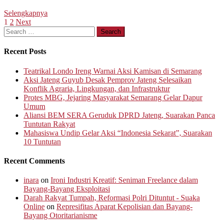
Selengkapnya
Posts
1
2
Next
Search
pagination
for:
Recent Posts
Teatrikal Londo Ireng Warnai Aksi Kamisan di Semarang
Aksi Jateng Guyub Desak Pemprov Jateng Selesaikan
Konflik Agraria, Lingkungan, dan Infrastruktur
Protes MBG, Jejaring Masyarakat Semarang Gelar Dapur
Umum
Aliansi BEM SERA Geruduk DPRD Jateng, Suarakan Panca
Tuntutan Rakyat
Mahasiswa Undip Gelar Aksi “Indonesia Sekarat”, Suarakan
10 Tuntutan
Recent Comments
inara
on
Ironi Industri Kreatif: Seniman Freelance dalam
Bayang-Bayang Eksploitasi
Darah Rakyat Tumpah, Reformasi Polri Dituntut - Suaka
Online
on
Represifitas Aparat Kepolisian dan Bayang-
Bayang Otoritarianisme