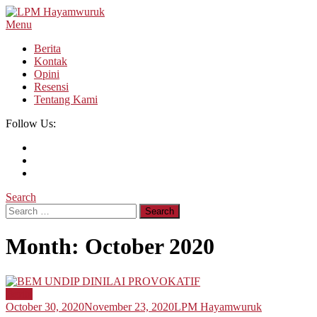
Skip
To
Menu
LPM Hayamwuruk
Refleksi Budaya dan Intelektualitas Mahasiswa
Content
Berita
Kontak
Opini
Resensi
Tentang Kami
Follow Us:
Search
Search
for:
Month:
October 2020
Berita
October 30, 2020
November 23, 2020
LPM Hayamwuruk