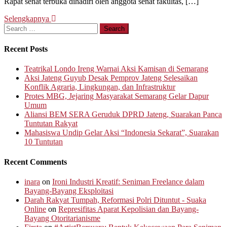
Rapat senat terbuka dihadiri oleh anggota senat fakultas, […]
Selengkapnya
Search
for:
Recent Posts
Teatrikal Londo Ireng Warnai Aksi Kamisan di Semarang
Aksi Jateng Guyub Desak Pemprov Jateng Selesaikan
Konflik Agraria, Lingkungan, dan Infrastruktur
Protes MBG, Jejaring Masyarakat Semarang Gelar Dapur
Umum
Aliansi BEM SERA Geruduk DPRD Jateng, Suarakan Panca
Tuntutan Rakyat
Mahasiswa Undip Gelar Aksi “Indonesia Sekarat”, Suarakan
10 Tuntutan
Recent Comments
inara
on
Ironi Industri Kreatif: Seniman Freelance dalam
Bayang-Bayang Eksploitasi
Darah Rakyat Tumpah, Reformasi Polri Dituntut - Suaka
Online
on
Represifitas Aparat Kepolisian dan Bayang-
Bayang Otoritarianisme