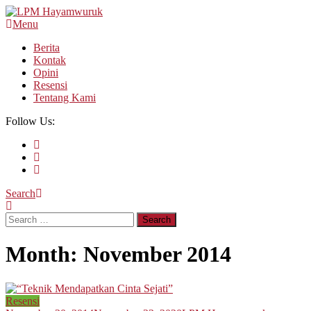
Skip
To
Menu
LPM Hayamwuruk
Refleksi Budaya dan Intelektualitas Mahasiswa
Content
Berita
Kontak
Opini
Resensi
Tentang Kami
Follow Us:
Search
Search
for:
Month:
November 2014
Resensi