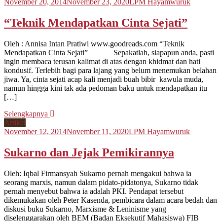
November 20, 2014
November 23, 2020
LPM Hayamwuruk
“Teknik Mendapatkan Cinta Sejati”
Oleh : Annisa Intan Pratiwi www.goodreads.com “Teknik
Mendapatkan Cinta Sejati” Sepakatlah, siapapun anda, pasti
ingin membaca terusan kalimat di atas dengan khidmat dan hati
kondusif. Terlebih bagi para lajang yang belum menemukan belahan
jiwa. Ya, cinta sejati acap kali menjadi buah bibir kawula muda,
namun hingga kini tak ada pedoman baku untuk mendapatkan itu
[…]
Selengkapnya
Artikel
November 12, 2014
November 11, 2020
LPM Hayamwuruk
Sukarno dan Jejak Pemikirannya
Oleh: Iqbal Firmansyah Sukarno pernah mengakui bahwa ia
seorang marxis, namun dalam pidato-pidatonya, Sukarno tidak
pernah menyebut bahwa ia adalah PKI. Pendapat tersebut
dikemukakan oleh Peter Kasenda, pembicara dalam acara bedah dan
diskusi buku Sukarno, Marxisme & Leninisme yang
diselenggarakan oleh BEM (Badan Eksekutif Mahasiswa) FIB