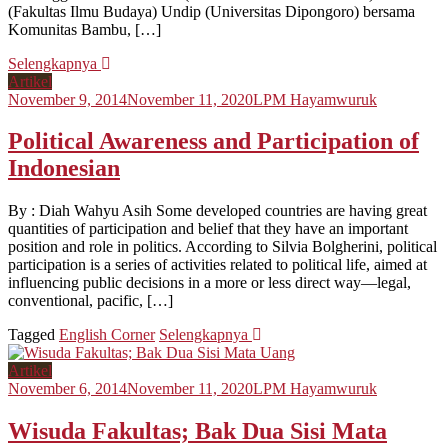
(Fakultas Ilmu Budaya) Undip (Universitas Dipongoro) bersama
Komunitas Bambu, […]
Selengkapnya
Artikel
November 9, 2014
November 11, 2020
LPM Hayamwuruk
Political Awareness and Participation of
Indonesian
By : Diah Wahyu Asih Some developed countries are having great
quantities of participation and belief that they have an important
position and role in politics. According to Silvia Bolgherini, political
participation is a series of activities related to political life, aimed at
influencing public decisions in a more or less direct way—legal,
conventional, pacific, […]
Tagged
English Corner
Selengkapnya
Artikel
November 6, 2014
November 11, 2020
LPM Hayamwuruk
Wisuda Fakultas; Bak Dua Sisi Mata