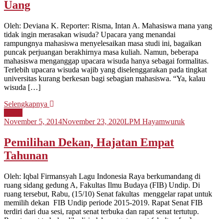
Uang
Oleh: Deviana K. Reporter: Risma, Intan A. Mahasiswa mana yang
tidak ingin merasakan wisuda? Upacara yang menandai
rampungnya mahasiswa menyelesaikan masa studi ini, bagaikan
puncak perjuangan berakhirnya masa kuliah. Namun, beberapa
mahasiswa menganggap upacara wisuda hanya sebagai formalitas.
Terlebih upacara wisuda wajib yang diselenggarakan pada tingkat
universitas kurang berkesan bagi sebagian mahasiswa. “Ya, kalau
wisuda […]
Selengkapnya
Berita
November 5, 2014
November 23, 2020
LPM Hayamwuruk
Pemilihan Dekan, Hajatan Empat
Tahunan
Oleh: Iqbal Firmansyah Lagu Indonesia Raya berkumandang di
ruang sidang gedung A, Fakultas Ilmu Budaya (FIB) Undip. Di
ruang tersebut, Rabu, (15/10) Senat fakultas menggelar rapat untuk
memilih dekan FIB Undip periode 2015-2019. Rapat Senat FIB
terdiri dari dua sesi, rapat senat terbuka dan rapat senat tertutup.