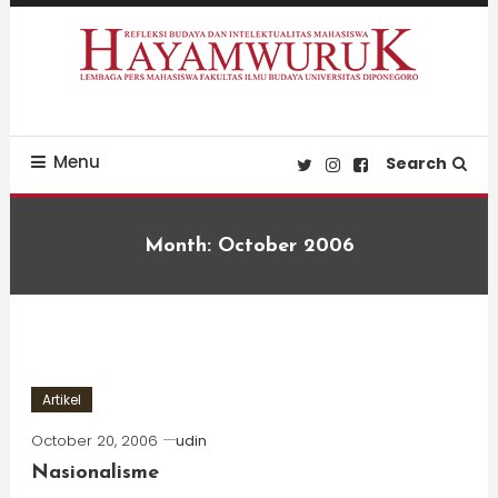
Skip
To
Content
Refleksi Budaya dan Intelektualitas Mahasiswa
LPM Hayamwuruk
Menu
Search
Month:
October 2006
Artikel
October 20, 2006
udin
Nasionalisme