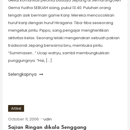
Geliat komunitas pecinta budaya Jepang di SemarangOleh
Gema Yudha SEBUAH siang, pukul 13.40. Puluhan orang
tengah asik bermain game Kanji. Mereka mencocokkan
huruf kanji dengan huruf Hiragana. Tiba-tiba seseorang
mengetuk pintu. Pippo, sang pengajar menghentikan
aktivitas kelas. Seorang lelaki mengenakan sebuah pakian
tradisonal Jepang berwarna biru, membuka pintu.
“Sumimasen…” Ucap wahyu, sambil membungkukkan
punggungnya. “Hai, […]
Selengkapnya
Artikel
October 11, 2006
udin
Sajian Ringan dikala Senggang