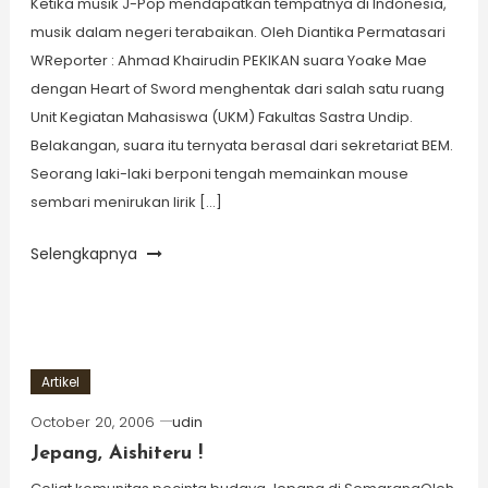
Ketika musik J-Pop mendapatkan tempatnya di Indonesia,
musik dalam negeri terabaikan. Oleh Diantika Permatasari
WReporter : Ahmad Khairudin PEKIKAN suara Yoake Mae
dengan Heart of Sword menghentak dari salah satu ruang
Unit Kegiatan Mahasiswa (UKM) Fakultas Sastra Undip.
Belakangan, suara itu ternyata berasal dari sekretariat BEM.
Seorang laki-laki berponi tengah memainkan mouse
sembari menirukan lirik […]
Selengkapnya
Artikel
October 20, 2006
udin
Jepang, Aishiteru !