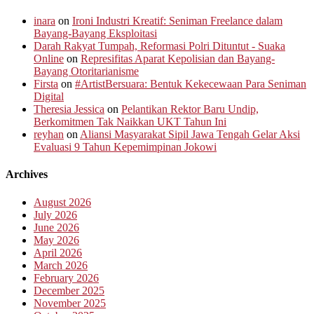
inara
on
Ironi Industri Kreatif: Seniman Freelance dalam
Bayang-Bayang Eksploitasi
Darah Rakyat Tumpah, Reformasi Polri Dituntut - Suaka
Online
on
Represifitas Aparat Kepolisian dan Bayang-
Bayang Otoritarianisme
Firsta
on
#ArtistBersuara: Bentuk Kekecewaan Para Seniman
Digital
Theresia Jessica
on
Pelantikan Rektor Baru Undip,
Berkomitmen Tak Naikkan UKT Tahun Ini
reyhan
on
Aliansi Masyarakat Sipil Jawa Tengah Gelar Aksi
Evaluasi 9 Tahun Kepemimpinan Jokowi
Archives
August 2026
July 2026
June 2026
May 2026
April 2026
March 2026
February 2026
December 2025
November 2025