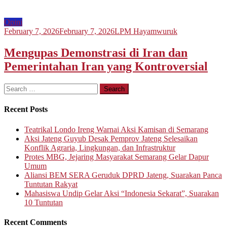
Opini
February 7, 2026
February 7, 2026
LPM Hayamwuruk
Mengupas Demonstrasi di Iran dan
Pemerintahan Iran yang Kontroversial
Search
for:
Recent Posts
Teatrikal Londo Ireng Warnai Aksi Kamisan di Semarang
Aksi Jateng Guyub Desak Pemprov Jateng Selesaikan
Konflik Agraria, Lingkungan, dan Infrastruktur
Protes MBG, Jejaring Masyarakat Semarang Gelar Dapur
Umum
Aliansi BEM SERA Geruduk DPRD Jateng, Suarakan Panca
Tuntutan Rakyat
Mahasiswa Undip Gelar Aksi “Indonesia Sekarat”, Suarakan
10 Tuntutan
Recent Comments