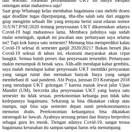
dan sekolah. Akankah permasalahan UKT ini hanya menjadi
omongan antar mahasiswa saja?
Saat grup Whatsapp kelas membahas bagaimana cara melobi dosen
agar deadline tugas diperpanjang, tiba-tiba salah satu dari anggota
grup mengirim sebuah file yang ternyata berisi surat edaran nomor
31/UN7.P/SE/2020 tentang penyesuaian UKT dikarenakan adanya
Covid-19 bagi mahasiswa lama. Membaca judulnya saja sudah
mulai semringah, apakah ini jawaban atas pertanyaan saya selama
ini? Tapi kok hanya satu semester? Memang bisa memprediksi kalau
Covid-19 selesai di semester ganjil 2020/2021? Bukan berarti jika
Covid-19 selesai di tahun ini, ekonomi masyarakat akan cepat
bangkit. Semua butuh proses dan penyesuain tersendiri. Pertanyaan
makin menumpuk di benak saya.
Alih-alih mendapat kabar gembira,
saya malah mendapat kabar penyesuain UKT memiliki persyaratan
yang sangat rumit dan memakan banyak biaya yang sangat
membebani di saat pandemi. Abi Praya, jurusan D3 Kearsipan 2018
yang mendapat UKT golongan 7 karena masuk lewat jalur Ujian
Mandiri (UM), bercerita jika penyesuaian UKT yang hanya satu
semester itu tidak sesuai, perekonomian keluarga pun tidak tahu
kedepannya bagaimana. Sekarang ia bisa dikatakan cukup atau
mampu, tapi bisa saja semester depan nanti perekonomiannya
menurun dratis. Perekonomian keluarganya bisa dikatakan
menengah ke bawah. Ayahnya seorang petani dan ibunya berprofesi
sebagai guru les musik. Dengan adanya Covid-19, sangat terasa
bagaimana kesusahan itu sampai-sampai harus rela menumpang