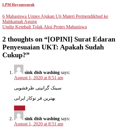
LPM Hayamwuruk
Post
6 Mahasiswa Unnes Ajukan Uji Materi Permendikbud ke
Mahkamah Agung
navigation
Undip Kembali Tolak Aksi Protes Mahasiswa
2 thoughts on “
[OPINI] Surat Edaran
Penyesuaian UKT: Apakah Sudah
Cukup?
”
sink dish washing
says:
August 1, 2020 at 8:51 am
سینک گرانیتی ظرفشویی
بهترین فر توکار ایرانی
Reply
sink dish washing
says:
August 1, 2020 at 8:51 am