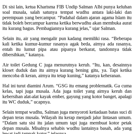
Di sisi lain, ketua Kharisma FIB Undip Salman Albi punya keluhan
soal musala, salah satunya tempat wudhu antara laki-laki dan
perempuan yang bercampur. “Padahal dalam ajaran agama Islam itu
tidak boleh bercampur karena ketika berwudhu akan membuka aurat
itu kurang bagus. Pembagiannya kurang jelas,” ujar Salman.
Selain itu, air yang mengalir pun kadang memiliki rasa. “Beberapa
kali ketika kumur-kumur rasanya agak beda, airnya ada rasanya,
entah itu lumut pipa atau pipanya berkarat, tandonnya tidak
dibersihkan,” katanya.
Air toilet Gedung C juga menurutnya keruh. “Itu, kan, desainnya
kloset duduk dan itu airnya kurang bening gitu, ya. Tapi ketika
mencoba di keran, airnya itu tetap kuning,” katanya keheranan.
Hal ini turut diamini Arum. “GSG itu emang problematik. Ga cuma
kelas, tapi juga musala. Ada juga toilet yang airnya keruh dan
kebersihan alat-alat kayak ember, gayung yang kotor banget, apalagi
itu WC duduk,” ucapnya.
Selain tempat wudhu, Salman juga menyoroti ketiadaan batas suci di
depan teras musala. Wilayah itu kerap menjadi jalur lintasan umum.
“Dalam satu sisi itu jalan umum tapi juga membuat kotor petak
depan musala. Misalnya sehabis wudhu lantainya basah, ada yang
lewat jadi tampak kotor,” jelasnya.