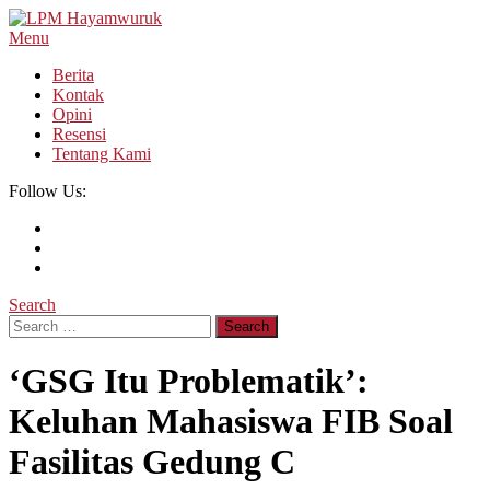
Skip
To
Menu
LPM Hayamwuruk
Refleksi Budaya dan Intelektualitas Mahasiswa
Content
Berita
Kontak
Opini
Resensi
Tentang Kami
Follow Us:
Search
Search
for:
‘GSG Itu Problematik’:
Keluhan Mahasiswa FIB Soal
Fasilitas Gedung C