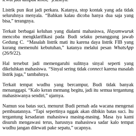
Listrik pun ikut jadi perkara. Katanya, stop kontak yang ada tidak
seluruhnya menyala. “Bahkan kalau dicoba hanya dua saja yang
bisa,” terangnya.
Terkait berbagai keluhan yang dialami mahasiswa,
Hayamwuruk
mencoba mengklarifikasi pada Budi selaku penanggung jawab
Gedung C.
“
Masalah listrik mati itu karena daya listrik FIB yang
kurang memenuhi kebutuhan,” katanya melalui pesan
WhatsApp
(26/9/22).
Hal tersebut jadi memengaruhi sulitnya sinyal seperti yang
dikeluhkan mahasiswa. “Sinyal sering tidak
connect
karena masalah
listrik juga,” tambahnya.
Terkait tempat wudhu yang bercampur, Budi tidak banyak
menanggapi. “Kalo keran memang begitu, jadi itu semua tergantung
mahasiswanya sendiri,” ujarnya.
Namun soa batas suci, menurut Budi pernah ada wacana mengenai
pembuatannya. “Tapi sepertinya nggak akan dibikin batas suci. Itu
tergantung kesadaran mahasiswa masing-masing. Masa iya kami
disuruh mengawasi terus, harusnya mahasiswa sadar kalo tempat
wudhu jangan dilewati pake sepatu,” ucapnya.