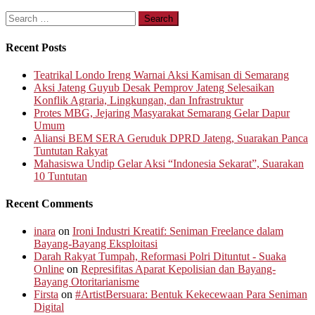
Search
for:
Recent Posts
Teatrikal Londo Ireng Warnai Aksi Kamisan di Semarang
Aksi Jateng Guyub Desak Pemprov Jateng Selesaikan
Konflik Agraria, Lingkungan, dan Infrastruktur
Protes MBG, Jejaring Masyarakat Semarang Gelar Dapur
Umum
Aliansi BEM SERA Geruduk DPRD Jateng, Suarakan Panca
Tuntutan Rakyat
Mahasiswa Undip Gelar Aksi “Indonesia Sekarat”, Suarakan
10 Tuntutan
Recent Comments
inara
on
Ironi Industri Kreatif: Seniman Freelance dalam
Bayang-Bayang Eksploitasi
Darah Rakyat Tumpah, Reformasi Polri Dituntut - Suaka
Online
on
Represifitas Aparat Kepolisian dan Bayang-
Bayang Otoritarianisme
Firsta
on
#ArtistBersuara: Bentuk Kekecewaan Para Seniman
Digital