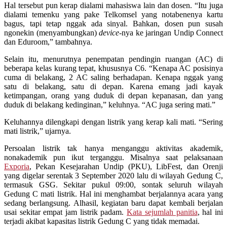
Hal tersebut pun kerap dialami mahasiswa lain dan dosen. “Itu juga
dialami temenku yang pake Telkomsel yang notabenenya kartu
bagus, tapi tetap nggak ada sinyal. Bahkan, dosen pun susah
ngonekin (menyambungkan)
device
-nya ke jaringan Undip Connect
dan Eduroom,” tambahnya.
Selain itu, menurutnya penempatan pendingin ruangan (AC) di
beberapa kelas kurang tepat, khususnya C6. “Kenapa AC posisinya
cuma di belakang, 2 AC saling berhadapan. Kenapa nggak yang
satu di belakang, satu di depan. Karena emang jadi kayak
ketimpangan, orang yang duduk di depan kepanasan, dan yang
duduk di belakang kedinginan,” keluhnya. “AC juga sering mati.”
Keluhannya dilengkapi dengan listrik yang kerap kali mati. “Sering
mati listrik,” ujarnya.
Persoalan listrik tak hanya menganggu aktivitas akademik,
nonakademik pun ikut terganggu. Misalnya saat pelaksanaan
Exporia
, Pekan Kesejarahan Undip (PKU), LibFest, dan Orenji
yang digelar serentak 3 September 2020 lalu di wilayah Gedung C,
termasuk GSG. Sekitar pukul 09:00, sontak seluruh wilayah
Gedung C mati listrik. Hal ini menghambat berjalannya acara yang
sedang berlangsung. Alhasil, kegiatan baru dapat kembali berjalan
usai sekitar empat jam listrik padam.
Kata sejumlah panitia
, hal ini
terjadi akibat kapasitas listrik Gedung C yang tidak memadai.