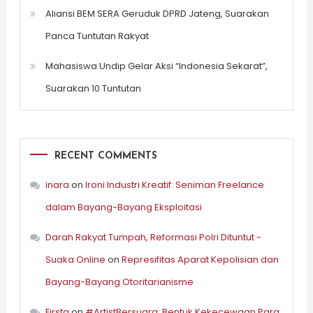
Aliansi BEM SERA Geruduk DPRD Jateng, Suarakan
Panca Tuntutan Rakyat
Mahasiswa Undip Gelar Aksi “Indonesia Sekarat”,
Suarakan 10 Tuntutan
RECENT COMMENTS
inara
on
Ironi Industri Kreatif: Seniman Freelance
dalam Bayang-Bayang Eksploitasi
Darah Rakyat Tumpah, Reformasi Polri Dituntut -
Suaka Online
on
Represifitas Aparat Kepolisian dan
Bayang-Bayang Otoritarianisme
Firsta
on
#ArtistBersuara: Bentuk Kekecewaan Para