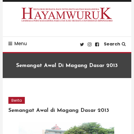
Skip
To
Content
Refleksi Budaya dan Intelektualitas Mahasiswa
LPM Hayamwuruk
Menu
Search
Semangat Awal Di Magang Dasar 2013
Berita
Semangat Awal di Magang Dasar 2013