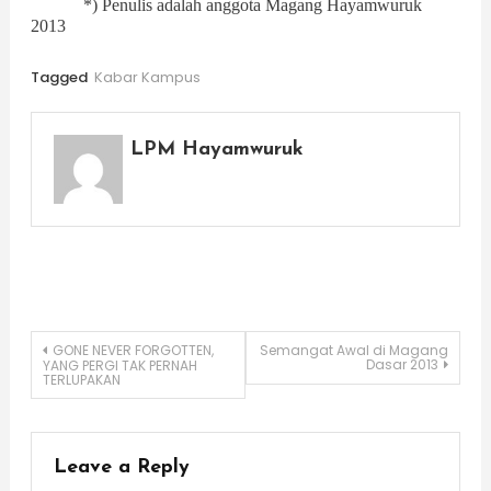
*) Penulis adalah anggota Magang Hayamwuruk
2013
Tagged
Kabar Kampus
LPM Hayamwuruk
Post
GONE NEVER FORGOTTEN,
Semangat Awal di Magang
Dasar 2013
YANG PERGI TAK PERNAH
TERLUPAKAN
navigation
Leave a Reply