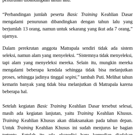
“Perbandingan jumlah peserta
Basic
Training
Keahlian Dasar
mengalam
i penurunan dibandingkan dengan tahun lalu yang
berjumlah 13 orang, namun untuk sekarang yang ikut ada 7 orang,”
ujarnya.
Dalam perekrutan anggota Matrapala sendiri tidak ada sistem
seleksi, namun alam yang menyeleksi. “Sistemnya tidak menyeleksi,
tapi alam yang menyeleksi mereka. Selain itu, mungkin mereka
mengalami beberapa kendala sehingga tidak bisa melanjutkan
proses, sehingga jadinya tinggal
segini
,” tambah Puti. Melihat tahun
kemarin banyak yang tidak bisa melanjutkan di Matrapala karena
beberapa hal.
Setelah kegiatan
Basic
Training
Keahlian Dasar tersebut selesai,
masih ada kegiatan lanjutan, yaitu
Training
Keahlian Khusus.
Training
Keahlian Khusus akan dilaksanakan pada tahun depan.
Untuk
Training
Keahlian Khusus ini sudah menjurus ke bagian
tertentu. Setelah itu ada ekspedisi baru kemudian diadakan