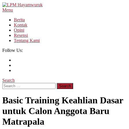
Skip
To
Menu
LPM Hayamwuruk
Refleksi Budaya dan Intelektualitas Mahasiswa
Content
Berita
Kontak
Opini
Resensi
Tentang Kami
Follow Us:
Search
Search
for:
Basic Training Keahlian Dasar
untuk Calon Anggota Baru
Matrapala