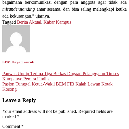
bagaimana berkomunikasi dengan para anggota agar tidak ada
misunderstanding
antar sesama, dan bisa saling melengkapi ketika
ada kekurangan,” ujarnya.
Tagged
Berita Aktual
,
Kabar Kampus
LPM Hayamwuruk
Post
Panwas Undip Terima Tiga Berkas Dugaan Pelanggaran Timses
Kampanye Pemira Undip.
navigation
Paslon Tunggal Ketua-Wakil BEM FIB Kalah Lawan Kotak
Kosong
Leave a Reply
Your email address will not be published.
Required fields are
marked
*
Comment
*