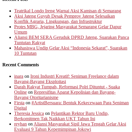
Teatrikal Londo Ireng Warnai Aksi Kamisan di Semarang
Aksi Jateng Guyub Desak Pemprov Jateng Selesaikan
Konflik Agraria, Lingkungan, dan Infrastruktur
Protes MBG, Jejaring Masyarakat Semarang Gelar Dapur
Umum
Aliansi BEM SERA Geruduk DPRD Jateng, Suarakan Panca
Tuntutan Rakyat
Mahasiswa Undip Gelar Aksi “Indonesia Sekarat”, Suarakan
10 Tuntutan
Recent Comments
inara
on
Ironi Industri Kreatif: Seniman Freelance dalam
Bayang-Bayang Eksploitasi
Darah Rakyat Tumpah, Reformasi Polri Dituntut - Suaka
Online
on
Represifitas Aparat Kepolisian dan Bayang-
Bayang Otoritarianisme
Firsta
on
#ArtistBersuara: Bentuk Kekecewaan Para Seniman
Digital
Theresia Jessica
on
Pelantikan Rektor Baru Undip,
Berkomitmen Tak Naikkan UKT Tahun Ini
reyhan
on
Aliansi Masyarakat Sipil Jawa Tengah Gelar Aksi
Evaluasi 9 Tahun Kepemimpinan Jokowi