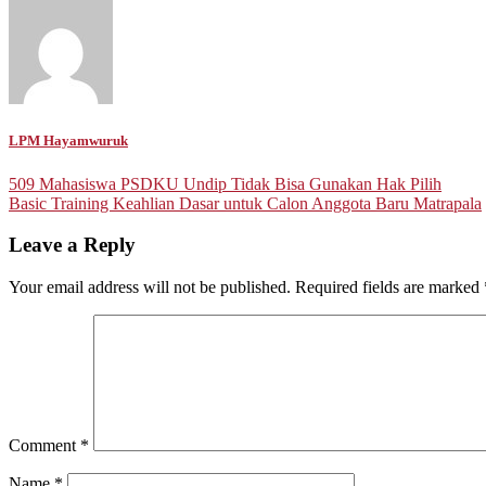
LPM Hayamwuruk
Post
509 Mahasiswa PSDKU Undip Tidak Bisa Gunakan Hak Pilih
Basic Training Keahlian Dasar untuk Calon Anggota Baru Matrapala
navigation
Leave a Reply
Your email address will not be published.
Required fields are marked
Comment
*
Name
*