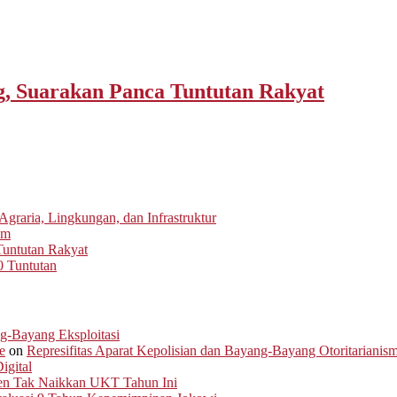
 Suarakan Panca Tuntutan Rakyat
graria, Lingkungan, dan Infrastruktur
um
untutan Rakyat
0 Tuntutan
ng-Bayang Eksploitasi
e
on
Represifitas Aparat Kepolisian dan Bayang-Bayang Otoritarianis
igital
men Tak Naikkan UKT Tahun Ini