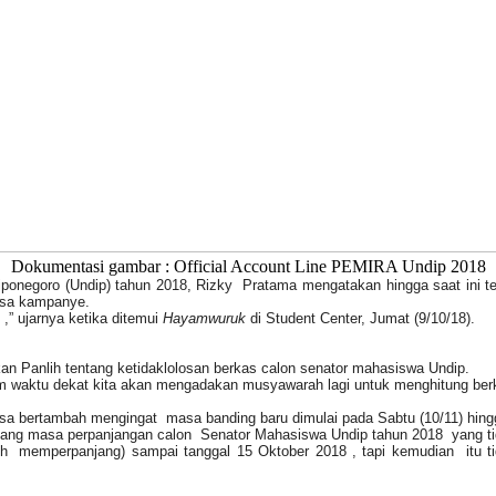
Dokumentasi gambar : Official Account Line PEMIRA Undip 2018
ponegoro (Undip) tahun 2018, Rizky Pratama mengatakan hingga saat ini t
asa kampanye.
,” ujarnya ketika ditemui
Hayamwuruk
di Student Center, Jumat (9/10/18).
an Panlih tentang ketidaklolosan berkas calon senator mahasiswa Undip.
lam waktu dekat kita akan mengadakan musyawarah lagi untuk menghitung berk
sa bertambah mengingat masa banding baru dimulai pada Sabtu (10/11) hingg
ntang masa perpanjangan calon
S
enator Mahasiswa Undip tahun 2018
yang ti
lih memperpanjang)
sampai tanggal 15 Oktober 2018 , tapi kemudian itu t