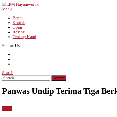
Skip
To
Menu
LPM Hayamwuruk
Refleksi Budaya dan Intelektualitas Mahasiswa
Content
Berita
Kontak
Opini
Resensi
Tentang Kami
Follow Us:
Search
Search
for:
Panwas Undip Terima Tiga Ber
Berita