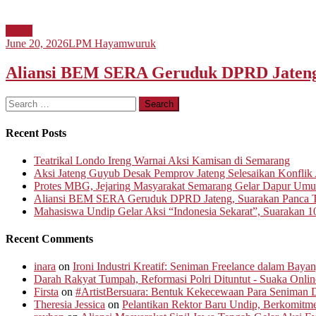
Berita
June 20, 2026
LPM Hayamwuruk
Aliansi BEM SERA Geruduk DPRD Jateng,
Search
for:
Recent Posts
Teatrikal Londo Ireng Warnai Aksi Kamisan di Semarang
Aksi Jateng Guyub Desak Pemprov Jateng Selesaikan Konflik A
Protes MBG, Jejaring Masyarakat Semarang Gelar Dapur Um
Aliansi BEM SERA Geruduk DPRD Jateng, Suarakan Panca T
Mahasiswa Undip Gelar Aksi “Indonesia Sekarat”, Suarakan 1
Recent Comments
inara
on
Ironi Industri Kreatif: Seniman Freelance dalam Baya
Darah Rakyat Tumpah, Reformasi Polri Dituntut - Suaka Onlin
Firsta
on
#ArtistBersuara: Bentuk Kekecewaan Para Seniman D
Theresia Jessica
on
Pelantikan Rektor Baru Undip, Berkomit