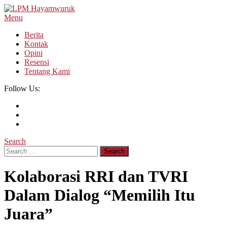
Skip
To
Menu
LPM Hayamwuruk
Refleksi Budaya dan Intelektualitas Mahasiswa
Content
Berita
Kontak
Opini
Resensi
Tentang Kami
Follow Us:
Search
Search
for:
Kolaborasi RRI dan TVRI
Dalam Dialog “Memilih Itu
Juara”