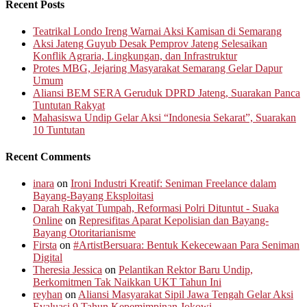
Recent Posts
Teatrikal Londo Ireng Warnai Aksi Kamisan di Semarang
Aksi Jateng Guyub Desak Pemprov Jateng Selesaikan
Konflik Agraria, Lingkungan, dan Infrastruktur
Protes MBG, Jejaring Masyarakat Semarang Gelar Dapur
Umum
Aliansi BEM SERA Geruduk DPRD Jateng, Suarakan Panca
Tuntutan Rakyat
Mahasiswa Undip Gelar Aksi “Indonesia Sekarat”, Suarakan
10 Tuntutan
Recent Comments
inara
on
Ironi Industri Kreatif: Seniman Freelance dalam
Bayang-Bayang Eksploitasi
Darah Rakyat Tumpah, Reformasi Polri Dituntut - Suaka
Online
on
Represifitas Aparat Kepolisian dan Bayang-
Bayang Otoritarianisme
Firsta
on
#ArtistBersuara: Bentuk Kekecewaan Para Seniman
Digital
Theresia Jessica
on
Pelantikan Rektor Baru Undip,
Berkomitmen Tak Naikkan UKT Tahun Ini
reyhan
on
Aliansi Masyarakat Sipil Jawa Tengah Gelar Aksi
Evaluasi 9 Tahun Kepemimpinan Jokowi