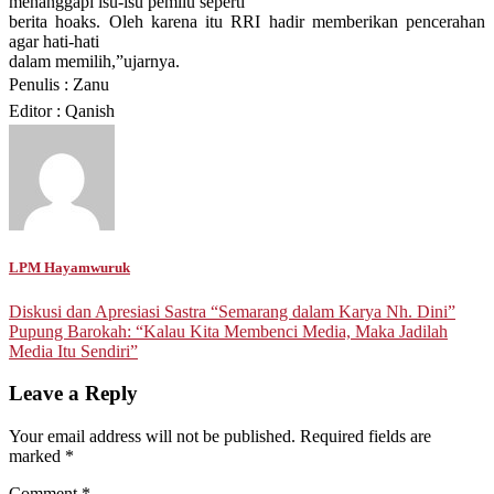
menanggapi isu-isu pemilu seperti
berita hoaks. Oleh karena itu RRI hadir memberikan pencerahan
agar hati-hati
dalam memilih
,
”
ujarnya.
Penulis : Zanu
Editor : Qanish
LPM Hayamwuruk
Post
Diskusi dan Apresiasi Sastra “Semarang dalam Karya Nh. Dini”
Pupung Barokah: “Kalau Kita Membenci Media, Maka Jadilah
navigation
Media Itu Sendiri”
Leave a Reply
Your email address will not be published.
Required fields are
marked
*
Comment
*