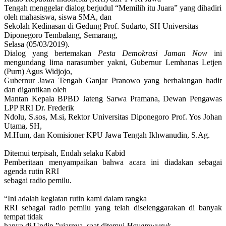
Tengah menggelar
dialog berjudul
“Memilih itu Juara” yang dihadiri
oleh mahasiswa, siswa SMA, dan
Sekolah Kedinasan di Gedung Prof. Sudarto
, SH
Universitas
Diponegoro Tembalang, Semarang,
Selasa (05/03/2019).
Dialog yang bertemakan
Pesta Demokrasi
J
aman Now
ini
mengundang lima narasumber yakni
,
Gubernur Lemhanas Letjen
(Purn) Agus Widjojo,
Gubernur Jawa Tengah Ganjar Pranowo yang berhalangan hadir
dan digantikan oleh
Mantan Kepala BPBD Jateng Sarwa Pramana, Dewan Pengawas
LPP RRI Dr. Frederik
Ndolu, S.sos, M.si, Rektor Universitas Diponegoro Prof. Yos Johan
Utama, SH,
M.Hum,
dan Komisioner KPU Jawa Tengah Ikhwanudin, S.Ag.
Ditemui terpisah, Endah selaku Kabid
Pemberitaan menyampaikan bahwa acara ini diadakan sebagai
agenda rutin RRI
sebagai radio pemilu.
“Ini adalah kegiatan rutin kami dalam rangka
RRI sebagai radio pemilu yang telah diselenggarakan di banyak
tempat tidak
hanya di Undip
,
”
ujarnya, saat ditemui
Hayamwuruk
.