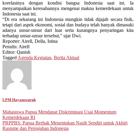
korelasinya dengan kondisi bangsa Indonesia saat ini. Ia
menyampaikan keresahannya mengenai makna kemerdekaan untuk
Indonesia saat ini.
“Di era sekarang ini Indonesia mungkin tidak dijajah secara fisik,
tetapi dari aspek ekonomi, sosial dan budaya telah banyak dimasuki
adanya unsur-unsur dari luar serta kurangnya penyaringan kita
terhadap unsur-unsur tersebut,” ujar Dwi.
Reporter: Airell, Della, Istina
Penulis: Airell
Editor: Qanish
Tagged
Agenda Kegiatan
,
Berita Aktual
LPM Hayamwuruk
Post
Mahasiswa Papua Mendapat Diskriminasi Usai Momentum
Kemerdekaan RI
navigation
PRPPBS: Papua Berhak Menentukan Nasib Sendiri untuk Akhiri
Rasisme dan Penjajahan Indonesia