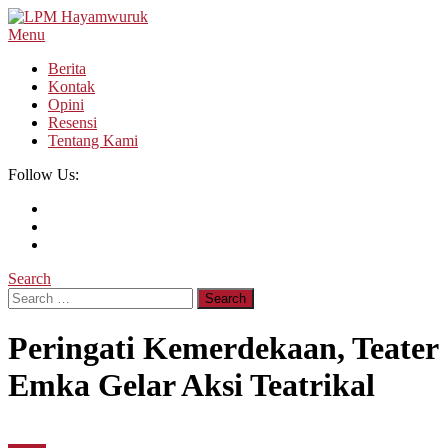
Skip
To
Menu
LPM Hayamwuruk
Refleksi Budaya dan Intelektualitas Mahasiswa
Content
Berita
Kontak
Opini
Resensi
Tentang Kami
Follow Us:
Search
Search
for:
Peringati Kemerdekaan, Teater
Emka Gelar Aksi Teatrikal