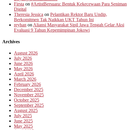
Firsta
on
#ArtistBersuara: Bentuk Kekecewaan Para Seniman
Digital
Theresia Jessica
on
Pelantikan Rektor Baru Undip,
Berkomitmen Tak Naikkan UKT Tahun Ini
reyhan
on
Aliansi Masyarakat Sipil Jawa Tengah Gelar Aksi
Evaluasi 9 Tahun Kepemimpinan Jokowi
Archives
August 2026
July 2026
June 2026
May 2026
April 2026
March 2026
February 2026
December 2025
November 2025
October 2025
September 2025
August 2025
July 2025
June 2025
May 2025