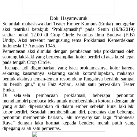
Dok. Hayamwuruk
Sejumlah mahasiswa dari Teater Emper Kampus (Emka) menggelar
aksi teatrikal betakjub ‘Prokla(masih)” pada Senin (19/8/2019)
sekitar pukul 12.00 di Crop Circle Fakultas Ilmu Budaya (FIB)
Undip. Aksi tersebut mengusung tema Proklamasi Kemerdekaan
Indonesia 17 Agustus 1945.
Pementasan aksi dimulai dengan pembacaan teks proklamasi oleh
seorang laki-laki yang berpenampilan kotor berdiri di atas kursi tepat
pada tengah Crop Circle.
“Kenapa tadi digambarkan yang baca proklamasinya kotor karena
sekarang kasarannya sekarang sudah kotor/dilupakan, makanya
bentuk aksinya teman-teman respondeng fungsinya bersihin sampai
itu bersih gitu,” ujar Faiz Azhari, salah satu perwakilan Teater
Emka.
Di sela-sela pembacaan proklamasi, beberapa penonton
menghampiri pembaca teks untuk membersihkan kotoran dengan air
yang sudah dipersiapkan di dalam ember sebelah kursi laki-laki
kotor berdiri. Sesudah membersihkan diri, pementas dan beberapa
penonton membentuk barisan, lalu menyanyikan lagu “Indonesia
Raya” dengan laku hormat kepada bendera merah putih yang
dipegang salah-satu pementas.