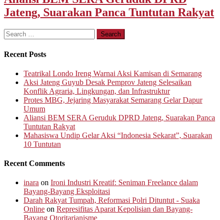
Jateng, Suarakan Panca Tuntutan Rakyat
Search
for:
Recent Posts
Teatrikal Londo Ireng Warnai Aksi Kamisan di Semarang
Aksi Jateng Guyub Desak Pemprov Jateng Selesaikan
Konflik Agraria, Lingkungan, dan Infrastruktur
Protes MBG, Jejaring Masyarakat Semarang Gelar Dapur
Umum
Aliansi BEM SERA Geruduk DPRD Jateng, Suarakan Panca
Tuntutan Rakyat
Mahasiswa Undip Gelar Aksi “Indonesia Sekarat”, Suarakan
10 Tuntutan
Recent Comments
inara
on
Ironi Industri Kreatif: Seniman Freelance dalam
Bayang-Bayang Eksploitasi
Darah Rakyat Tumpah, Reformasi Polri Dituntut - Suaka
Online
on
Represifitas Aparat Kepolisian dan Bayang-
Bayang Otoritarianisme