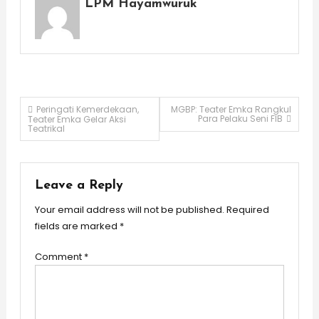
LPM Hayamwuruk
Post
Peringati Kemerdekaan,
MGBP: Teater Emka Rangkul
Para Pelaku Seni FIB
Teater Emka Gelar Aksi
Teatrikal
navigation
Leave a Reply
Your email address will not be published.
Required
fields are marked
*
Comment
*