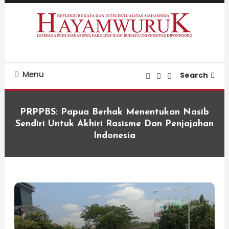
Skip
To
Content
Refleksi Budaya dan Intelektualitas Mahasiswa
LPM Hayamwuruk
Menu
Search
PRPPBS: Papua Berhak Menentukan Nasib
Sendiri Untuk Akhiri Rasisme Dan Penjajahan
Indonesia