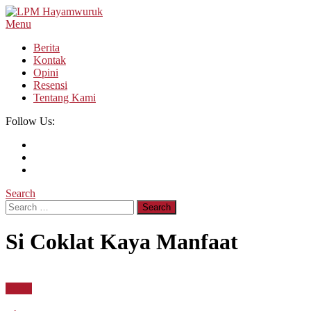
Skip
To
Menu
LPM Hayamwuruk
Refleksi Budaya dan Intelektualitas Mahasiswa
Content
Berita
Kontak
Opini
Resensi
Tentang Kami
Follow Us:
Search
Search
for:
Si Coklat Kaya Manfaat
Berita