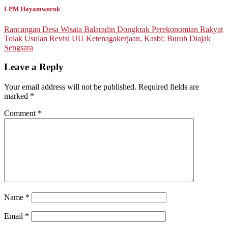
LPM Hayamwuruk
Post
Rancangan Desa Wisata Balaradin Dongkrak Perekonomian Rakyat
Tolak Usulan Revisi UU Ketenagakerjaan, Kasbi: Buruh Diajak
navigation
Sengsara
Leave a Reply
Your email address will not be published.
Required fields are
marked
*
Comment
*
Name
*
Email
*