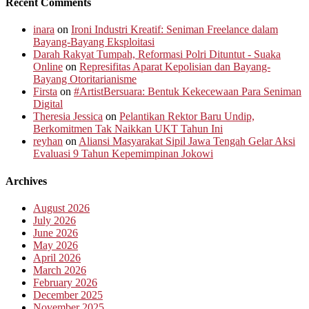
Recent Comments
inara
on
Ironi Industri Kreatif: Seniman Freelance dalam
Bayang-Bayang Eksploitasi
Darah Rakyat Tumpah, Reformasi Polri Dituntut - Suaka
Online
on
Represifitas Aparat Kepolisian dan Bayang-
Bayang Otoritarianisme
Firsta
on
#ArtistBersuara: Bentuk Kekecewaan Para Seniman
Digital
Theresia Jessica
on
Pelantikan Rektor Baru Undip,
Berkomitmen Tak Naikkan UKT Tahun Ini
reyhan
on
Aliansi Masyarakat Sipil Jawa Tengah Gelar Aksi
Evaluasi 9 Tahun Kepemimpinan Jokowi
Archives
August 2026
July 2026
June 2026
May 2026
April 2026
March 2026
February 2026
December 2025
November 2025