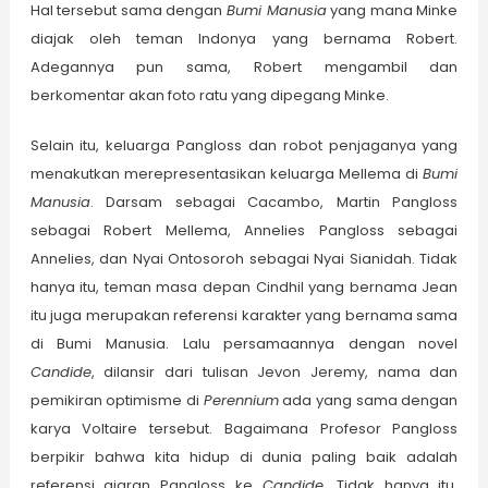
Hal tersebut sama dengan
Bumi Manusia
yang mana Minke
diajak oleh teman Indonya yang bernama Robert.
Adegannya pun sama, Robert mengambil dan
berkomentar akan foto ratu yang dipegang Minke.
Selain itu, keluarga Pangloss dan robot penjaganya yang
menakutkan merepresentasikan keluarga Mellema di
Bumi
Manusia
. Darsam sebagai Cacambo, Martin Pangloss
sebagai Robert Mellema, Annelies Pangloss sebagai
Annelies, dan Nyai Ontosoroh sebagai Nyai Sianidah. Tidak
hanya itu, teman masa depan Cindhil yang bernama Jean
itu juga merupakan referensi karakter yang bernama sama
di Bumi Manusia. Lalu persamaannya dengan novel
Candide
, dilansir dari tulisan Jevon Jeremy, nama dan
pemikiran optimisme di
Perennium
ada yang sama dengan
karya Voltaire tersebut. Bagaimana Profesor Pangloss
berpikir bahwa kita hidup di dunia paling baik adalah
referensi ajaran Pangloss ke
Candide
. Tidak hanya itu,