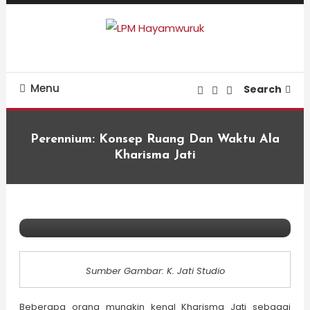
Skip
To
Content
Refleksi Budaya dan Intelektualitas Mahasiswa
LPM Hayamwuruk
Menu
Search
Perennium: Konsep Ruang Dan Waktu Ala
Kharisma Jati
Resensi
Perennium: Konsep Ruang dan Waktu
Ala Kharisma Jati
Sumber Gambar: K. Jati Studio
Beberapa orang mungkin kenal Kharisma Jati sebagai