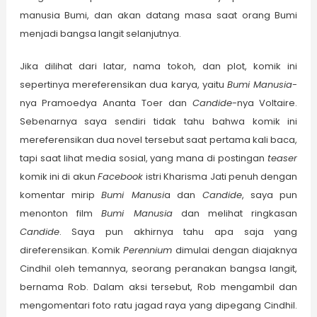
manusia Bumi, dan akan datang masa saat orang Bumi
menjadi bangsa langit selanjutnya.
Jika dilihat dari latar, nama tokoh, dan plot, komik ini
sepertinya mereferensikan dua karya, yaitu
Bumi Manusia
-
nya Pramoedya Ananta Toer dan
Candide
-nya Voltaire.
Sebenarnya saya sendiri tidak tahu bahwa komik ini
mereferensikan dua novel tersebut saat pertama kali baca,
tapi saat lihat media sosial, yang mana di postingan
teaser
komik ini di akun
Facebook
istri Kharisma Jati penuh dengan
komentar mirip
Bumi Manusi
a dan
Candide
, saya pun
menonton film
Bumi Manusia
dan melihat ringkasan
Candide
. Saya pun akhirnya tahu apa saja yang
direferensikan. Komik
Perennium
dimulai dengan diajaknya
Cindhil oleh temannya, seorang peranakan bangsa langit,
bernama Rob. Dalam aksi tersebut, Rob mengambil dan
mengomentari foto ratu jagad raya yang dipegang Cindhil.