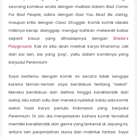
seorang komikus erotis dengan mutilasi dalam
Bad Comic
For Bad People
, satiris dengan
God You Must Be Joking
,
maupun kritis dengan
Class Struggle
. Komik komik idealis
miliknya kerap dianggap menguji bahkan melewati batas
seperti kasus yang dihadapinya dengan
Sheila’s
Playground
. Kali ini kita akan melihat karya Kharisma Jati
dari sisi lain, sisi yang ‘pop’, yaitu dalam komiknya yang
berjudul
Perennium
.
Saya bertemu dengan komik ini secara tidak sengaja
karena teman-teman saya berdiskusi tentang “
isekai
”.
Mereka berdiskusi dari definisi hingga karakteristik dari
isekai
, lalu salah satu dari mereka nyeletuk kalau ada komik
isekai
hasil karya penulis Indonesia yang berjudul
Perennium
. Di sini dia menjelaskan bahwa komik tersebut
memiliki karakteristik dari genre yang terkenal di Jepang ini,
antara lain perpindahan dunia dan makhluk fantasi. Saya