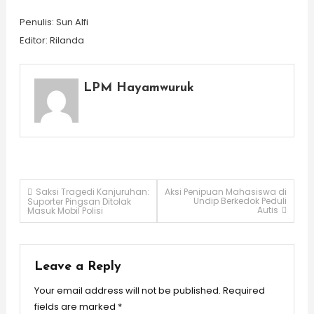
Penulis: Sun Alfi
Editor: Rilanda
LPM Hayamwuruk
Post
Saksi Tragedi Kanjuruhan:
Aksi Penipuan Mahasiswa di
Undip Berkedok Peduli
Suporter Pingsan Ditolak
Autis
Masuk Mobil Polisi
navigation
Leave a Reply
Your email address will not be published.
Required
fields are marked
*