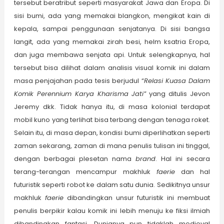
tersebut beratribut seperti masyarakat Jawa dan Eropa. Di
sisi bumi, ada yang memakai blangkon, mengikat kain di
kepala, sampai penggunaan senjatanya. Di sisi bangsa
langit, ada yang memakai zirah besi, helm ksatria Eropa,
dan juga membawa senjata api. Untuk selengkapnya, hal
tersebut bisa dilihat dalam analisis visual komik ini dalam
masa penjajahan pada tesis berjudul “
Relasi Kuasa Dalam
Komik Perennium Karya Kharisma Jati
” yang ditulis Jevon
Jeremy dkk. Tidak hanya itu, di masa kolonial terdapat
mobil kuno yang terlihat bisa terbang dengan tenaga roket.
Selain itu, di masa depan, kondisi bumi diperlihatkan seperti
zaman sekarang, zaman di mana penulis tulisan ini tinggal,
dengan berbagai plesetan nama
brand
. Hal ini secara
terang-terangan mencampur makhluk
faerie
dan hal
futuristik seperti robot ke dalam satu dunia. Sedikitnya unsur
makhluk
faerie
dibandingkan unsur futuristik ini membuat
penulis berpikir kalau komik ini lebih menuju ke fiksi ilmiah
dibandingkan fantasi. Dunianya pun tidaklah medieval