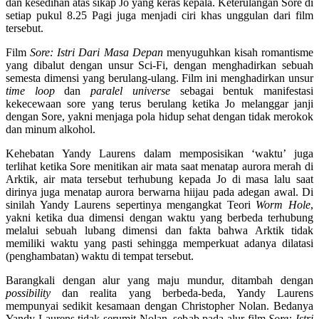
dan kesedihan atas sikap Jo yang keras kepala. Keterulangan Sore di
setiap pukul 8.25 Pagi juga menjadi ciri khas unggulan dari film
tersebut.
Film
Sore: Istri Dari Masa Depan
menyuguhkan kisah romantisme
yang dibalut dengan unsur Sci-Fi, dengan menghadirkan sebuah
semesta dimensi yang berulang-ulang. Film ini menghadirkan unsur
time loop
dan
paralel universe
sebagai bentuk manifestasi
kekecewaan sore yang terus berulang ketika Jo melanggar janji
dengan Sore, yakni menjaga pola hidup sehat dengan tidak merokok
dan minum alkohol.
Kehebatan Yandy Laurens dalam memposisikan ‘waktu’ juga
terlihat ketika Sore menitikan air mata saat menatap aurora merah di
Arktik, air mata tersebut terhubung kepada Jo di masa lalu saat
dirinya juga menatap aurora berwarna hiijau pada adegan awal. Di
sinilah Yandy Laurens sepertinya mengangkat Teori
Worm Hole
,
yakni ketika dua dimensi dengan waktu yang berbeda terhubung
melalui sebuah lubang dimensi dan fakta bahwa Arktik tidak
memiliki waktu yang pasti sehingga memperkuat adanya dilatasi
(penghambatan) waktu di tempat tersebut.
Barangkali dengan alur yang maju mundur, ditambah dengan
possibility
dan realita yang berbeda-beda, Yandy Laurens
mempunyai sedikit kesamaan dengan Christopher Nolan. Bedanya
Yandy Laurens tidak serumit Nolan, sebab pada alur film
Sore: Istri