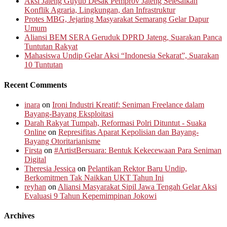
Aksi Jateng Guyub Desak Pemprov Jateng Selesaikan
Konflik Agraria, Lingkungan, dan Infrastruktur
Protes MBG, Jejaring Masyarakat Semarang Gelar Dapur
Umum
Aliansi BEM SERA Geruduk DPRD Jateng, Suarakan Panca
Tuntutan Rakyat
Mahasiswa Undip Gelar Aksi “Indonesia Sekarat”, Suarakan
10 Tuntutan
Recent Comments
inara
on
Ironi Industri Kreatif: Seniman Freelance dalam
Bayang-Bayang Eksploitasi
Darah Rakyat Tumpah, Reformasi Polri Dituntut - Suaka
Online
on
Represifitas Aparat Kepolisian dan Bayang-
Bayang Otoritarianisme
Firsta
on
#ArtistBersuara: Bentuk Kekecewaan Para Seniman
Digital
Theresia Jessica
on
Pelantikan Rektor Baru Undip,
Berkomitmen Tak Naikkan UKT Tahun Ini
reyhan
on
Aliansi Masyarakat Sipil Jawa Tengah Gelar Aksi
Evaluasi 9 Tahun Kepemimpinan Jokowi
Archives