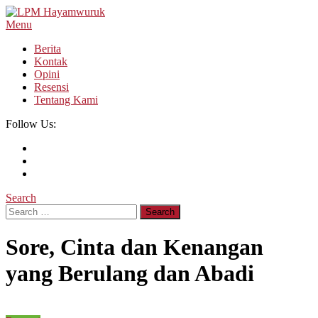
Skip
To
Menu
LPM Hayamwuruk
Refleksi Budaya dan Intelektualitas Mahasiswa
Content
Berita
Kontak
Opini
Resensi
Tentang Kami
Follow Us:
Search
Search
for:
Sore, Cinta dan Kenangan
yang Berulang dan Abadi