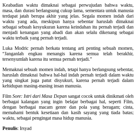
Keabadian waktu dimaknai sebagai perwujudan bahwa waktu,
masa, dan durasi berlangsung cukup lama, sementara untuk manusia
terdapat jatah berupa akhir yang jelas. Segala momen indah dari
waktu yang ada, meskipun hanya sebentar haruslah dimaknai
sebagai sebuah kesyukuran karena keindahan itu pernah terjadi dan
menjadi kenangan yang abadi dan akan selalu dikenang sebagai
waktu terbaik yang pernah terjadi.
Luka Modric pernah berkata tentang arti penting sebuah momen,
“Janganlah engkau menangis karena semua telah berakhir,
tersenyumlah karena itu semua pernah terjadi.”
Memaknai sebuah momen indah, tetapi hanya berlangsung sebentar,
haruslah dimaknai bahwa hal-hal indah pernah terjadi dalam waktu
yang singkat juga patut disyukuri, karena pernah terjadi dalam
kehidupan masing-masing insan manusia.
Film
Sore: Istri dari Masa Depan
sangat cocok untuk dinikmati oleh
berbagai kalangan yang ingin belajar berbagai hal, seperti Film,
dengan berbagai macam genre dan pola yang beragam; cinta,
memahami bentuk kesetiaan dan kasih sayang yang tiada batas;
waktu, sebagai pengingat masa hidup manusia.
Penulis
: Irsyad