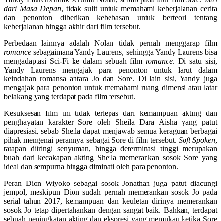
dari Masa Depan
, tidak sulit untuk memahami keberjalanan cerita
dan penonton diberikan kebebasan untuk berteori tentang
keberjalanan hingga akhir dari film tersebut.
Perbedaan lainnya adalah Nolan tidak pernah menggarap film
romance
sebagaimana Yandy Laurens, sehingga Yandy Laurens bisa
mengadaptasi Sci-Fi ke dalam sebuah film
romance
. Di satu sisi,
Yandy Laurens mengajak para penonton untuk larut dalam
keindahan romansa antara Jo dan Sore. Di lain sisi, Yandy juga
mengajak para penonton untuk memahami ruang dimensi atau latar
belakang yang terdapat pada film tersebut.
Kesuksesan film ini tidak terlepas dari kemampuan akting dan
penghayatan karakter Sore oleh Sheila Dara Aisha yang patut
diapresiasi, sebab Sheila dapat menjawab semua keraguan berbagai
pihak mengenai perannya sebagai Sore di film tersebut.
Soft Spoken
,
tatapan diiringi senyuman, hingga determinasi tinggi merupakan
buah dari kecakapan akting Sheila memerankan sosok Sore yang
ideal dan sempurna hingga diminati oleh para penonton.
Peran Dion Wiyoko sebagai sosok Jonathan juga patut diacungi
jempol, meskipun Dion sudah pernah memerankan sosok Jo pada
serial tahun 2017, kemampuan dan keuletan dirinya memerankan
sosok Jo tetap dipertahankan dengan sangat baik. Bahkan, terdapat
sebuah peningkatan akting dan ekspresi yang memukau ketika Sore