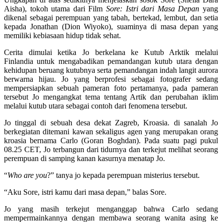
Aisha), tokoh utama dari Film
Sore: Istri dari Masa Depan
yang
dikenal sebagai perempuan yang tabah, bertekad, lembut, dan setia
kepada Jonathan (Dion Wiyoko), suaminya di masa depan yang
memiliki kebiasaan hidup tidak sehat.
Cerita dimulai ketika Jo berkelana ke Kutub Arktik melalui
Finlandia untuk mengabadikan pemandangan kutub utara dengan
kehidupan beruang kutubnya serta pemandangan indah langit aurora
berwarna hijau. Jo yang berprofesi sebagai fotografer sedang
mempersiapkan sebuah pameran foto pertamanya, pada pameran
tersebut Jo mengangkat tema tentang Artik dan perubahan iklim
melalui kutub utara sebagai contoh dari fenomena tersebut.
Jo tinggal di sebuah desa dekat Zagreb, Kroasia. di sanalah Jo
berkegiatan ditemani kawan sekaligus agen yang merupakan orang
kroasia bernama Carlo (Goran Boghdan). Pada suatu pagi pukul
08.25 CET, Jo terbangun dari tidurnya dan terkejut melihat seorang
perempuan di samping kanan kasurnya menatap Jo.
“
Who are you
?” tanya jo kepada perempuan misterius tersebut.
“Aku Sore, istri kamu dari masa depan,” balas Sore.
Jo yang masih terkejut menganggap bahwa Carlo sedang
mempermainkannya dengan membawa seorang wanita asing ke