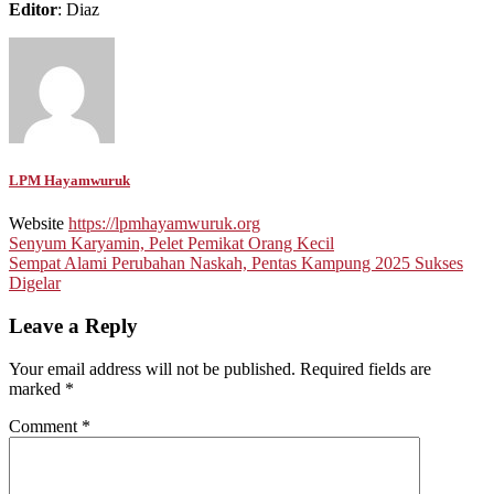
Editor
: Diaz
LPM Hayamwuruk
Website
https://lpmhayamwuruk.org
Post
Senyum Karyamin, Pelet Pemikat Orang Kecil
Sempat Alami Perubahan Naskah, Pentas Kampung 2025 Sukses
navigation
Digelar
Leave a Reply
Your email address will not be published.
Required fields are
marked
*
Comment
*