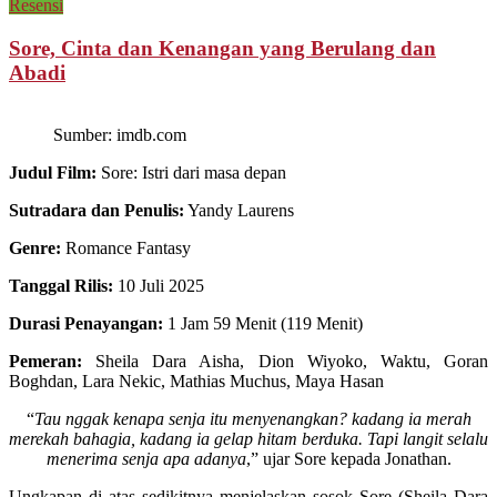
Resensi
Sore, Cinta dan Kenangan yang Berulang dan
Abadi
Sumber: imdb.com
Judul Film:
Sore: Istri dari masa depan
Sutradara dan Penulis:
Yandy Laurens
Genre:
Romance Fantasy
Tanggal Rilis:
10 Juli 2025
Durasi Penayangan:
1 Jam 59 Menit (119 Menit)
Pemeran:
Sheila Dara Aisha, Dion Wiyoko, Waktu, Goran
Boghdan, Lara Nekic, Mathias Muchus, Maya Hasan
“
Tau nggak kenapa senja itu menyenangkan? kadang ia merah
merekah bahagia, kadang ia gelap hitam berduka. Tapi langit selalu
menerima senja apa adanya
,” ujar Sore kepada Jonathan.
Ungkapan di atas sedikitnya menjelaskan sosok Sore (Sheila Dara