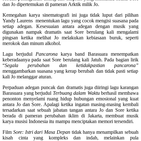
dan Jo dipertemukan di pameran Arktik milik Jo.
Kemegahan karya sinematografi ini juga tidak luput dari pilihan
Yandy Laurens menentukan lagu yang cocok mengisi suasana pada
setiap adegan. Kesesuaian antara adegan dengan musik yang
digunakan nampak dramatis saat Sore berulang kali mengalami
pingsan ketika melihat Jo melakukan kebiasaan buruk, seperti
merokok dan minum alkohol.
Lagu berjudul
Pancarona
karya band Barasuara menempatkan
keberadaanya pada saat Sore berulang kali Jatuh. Pada bagian lirik
“
Segala perubahan dan ketidakpastian pancarona”
menggambarkan suasana yang kerap berubah dan tidak pasti setiap
kali Jo melanggar aturan.
Perpaduan adegan puncak dan dramatis juga diiringi lagu karangan
Barasuara yang berjudul
Terbuang dalam Waktu
berhasil membawa
penonton menyelami ruang hidup hubungan emosional yang kuat
antara Jo dan Sore. Apalagi ketika ingatan masing-masing kembali
tersadarkan saat sebuah jabatan tangan antara Jo dan Sore ketika
berada di pameran perubahan iklim di Jakarta, membuat musik
karya musisi Indonesia itu mampu menciptakan memori tersendiri.
Film
Sore: Istri dari Masa Depan
tidak hanya menampilkan sebuah
kisah cinta yang kompleks dan indah, melainkan pula