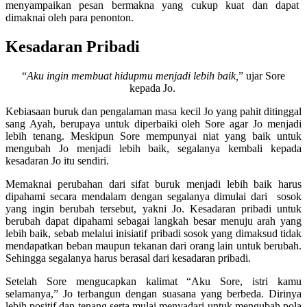
menyampaikan pesan bermakna yang cukup kuat dan dapat
dimaknai oleh para penonton.
Kesadaran Pribadi
“
Aku ingin membuat hidupmu menjadi lebih baik,
” ujar Sore
kepada Jo.
Kebiasaan buruk dan pengalaman masa kecil Jo yang pahit ditinggal
sang Ayah, berupaya untuk diperbaiki oleh Sore agar Jo menjadi
lebih tenang. Meskipun Sore mempunyai niat yang baik untuk
mengubah Jo menjadi lebih baik, segalanya kembali kepada
kesadaran Jo itu sendiri.
Memaknai perubahan dari sifat buruk menjadi lebih baik harus
dipahami secara mendalam dengan segalanya dimulai dari sosok
yang ingin berubah tersebut, yakni Jo. Kesadaran pribadi untuk
berubah dapat dipahami sebagai langkah besar menuju arah yang
lebih baik, sebab melalui inisiatif pribadi sosok yang dimaksud tidak
mendapatkan beban maupun tekanan dari orang lain untuk berubah.
Sehingga segalanya harus berasal dari kesadaran pribadi.
Setelah Sore mengucapkan kalimat “Aku Sore, istri kamu
selamanya,” Jo terbangun dengan suasana yang berbeda. Dirinya
lebih positif dan tenang serta mulai menyadari untuk mengubah pola