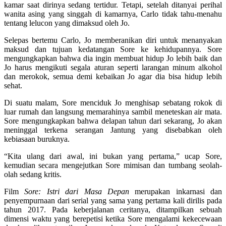
kamar saat dirinya sedang tertidur. Tetapi, setelah ditanyai perihal
wanita asing yang singgah di kamarnya, Carlo tidak tahu-menahu
tentang lelucon yang dimaksud oleh Jo.
Selepas bertemu Carlo, Jo memberanikan diri untuk menanyakan
maksud dan tujuan kedatangan Sore ke kehidupannya. Sore
mengungkapkan bahwa dia ingin membuat hidup Jo lebih baik dan
Jo harus mengikuti segala aturan seperti larangan minum alkohol
dan merokok, semua demi kebaikan Jo agar dia bisa hidup lebih
sehat.
Di suatu malam, Sore menciduk Jo menghisap sebatang rokok di
luar rumah dan langsung memarahinya sambil meneteskan air mata.
Sore mengungkapkan bahwa delapan tahun dari sekarang, Jo akan
meninggal terkena serangan Jantung yang disebabkan oleh
kebiasaan buruknya.
“Kita ulang dari awal, ini bukan yang pertama,” ucap Sore,
kemudian secara mengejutkan Sore mimisan dan tumbang seolah-
olah sedang kritis.
Film
Sore: Istri dari Masa Depan
merupakan inkarnasi dan
penyempurnaan dari serial yang sama yang pertama kali dirilis pada
tahun 2017. Pada keberjalanan ceritanya, ditampilkan sebuah
dimensi waktu yang berepetisi ketika Sore mengalami kekecewaan