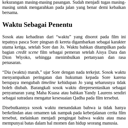
kekurangan masing-masing pasangan. Sudah menjadi tugas masing-
masing untuk mengarahkan pada jalan yang benar demi kebaikan
bersama.
Waktu Sebagai Penentu
Sosok atau kehadiran dari “waktu” yang disorot pada film ini
tepatnya pasca Sore pingsan di kereta digambarkan sebagai karakter
utama ketiga, setelah Sore dan Jo. Waktu bahkan ditampilkan pada
bagian
credit
scene
film sebagai pemeran setelah Aisya Dara dan
Dion Wiyoko, sehingga menimbulkan pertanyaan dan rasa
penasaran.
“Dia (waktu) marah,” ujar Sore dengan nada terkejut. Sosok waktu
menyampaikan peringatan dan hukuman kepada Sore karena
berupaya mengubah
timeline
kehidupan Jo yang seharusnya tidak
boleh diubah. Barangkali sosok waktu direpresentasikan sebagai
penyamaran yang Maha Kuasa atau bahkan Yandy Laurens sendiri
sebagai sutradara mengatur kesesuaian Qadha pada film tersebut.
Disebutkannya sosok waktu menandakan bahwa ia tidak hanya
berkelindan atau ornamen tak nampak pada keberjalanan cerita film
tersebut, melainkan menjadi pengingat bahwa waktu atau masa
mempunyai batas dalam hal momen dan hidup seorang manusia.