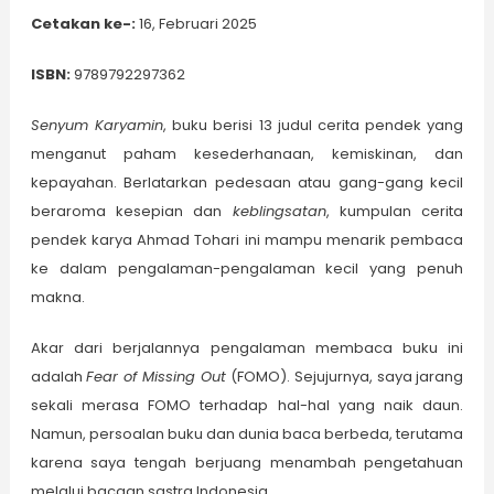
Cetakan ke-:
16, Februari 2025
ISBN:
9789792297362
Senyum Karyamin
, buku berisi 13 judul cerita pendek yang
menganut paham kesederhanaan, kemiskinan, dan
kepayahan. Berlatarkan pedesaan atau gang-gang kecil
beraroma kesepian dan
keblingsatan
, kumpulan cerita
pendek karya Ahmad Tohari ini mampu menarik pembaca
ke dalam pengalaman-pengalaman kecil yang penuh
makna.
Akar dari berjalannya pengalaman membaca buku ini
adalah
Fear of Missing Out
(FOMO). Sejujurnya, saya jarang
sekali merasa FOMO terhadap hal-hal yang naik daun.
Namun, persoalan buku dan dunia baca berbeda, terutama
karena saya tengah berjuang menambah pengetahuan
melalui bacaan sastra Indonesia.