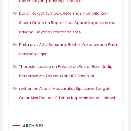
dalam Bayang-Bayang Eksploitasi
Darah Rakyat Tumpah, Reformasi Polri Dituntut -
Suaka Online
on
Represifitas Aparat Kepolisian dan
Bayang-Bayang Otoritarianisme
Firsta
on
#ArtistBersuara: Bentuk Kekecewaan Para
Seniman Digital
Theresia Jessica
on
Pelantikan Rektor Baru Undip,
Berkomitmen Tak Naikkan UKT Tahun Ini
reyhan
on
Aliansi Masyarakat Sipil Jawa Tengah
Gelar Aksi Evaluasi 9 Tahun Kepemimpinan Jokowi
ARCHIVES