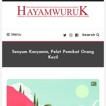
Skip
To
Content
Refleksi Budaya dan Intelektualitas Mahasiswa
LPM Hayamwuruk
Menu
Search
Senyum Karyamin, Pelet Pemikat Orang
Kecil